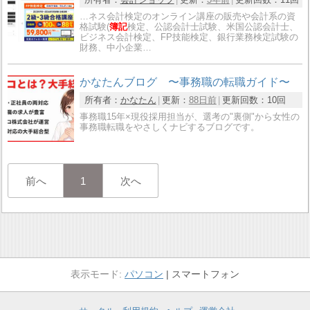
…ネス会計検定のオンライン講座の販売や会計系の資
格試験(
簿記
検定、公認会計士試験、米国公認会計士、
ビジネス会計検定、FP技能検定、銀行業務検定試験の
財務、中小企業…
かなたんブログ 〜事務職の転職ガイド〜
所有者：
かなたん
更新：
88日前
更新回数：
10回
事務職15年×現役採用担当が、選考の"裏側"から女性の
事務職転職をやさしくナビするブログです。
前へ
1
次へ
パソコン
スマートフォン