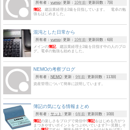
所有者：
yumio
更新：
10年前
更新回数：
7回
簿記
、建設業経理士2級を目指しています。 電卓の勉
強もはじめました。
混沌とした日常から
所有者：
yumio
更新：
10年前
更新回数：
6回
メインの
簿記
、建設業経理士2級を目指す中の人のブロ
グ。電卓の勉強も始めました。
NEMOの考察ブログ
所有者：
NEMO
更新：
9年前
更新回数：
113回
資産管理について簡単に説明しています。
簿記の気になる情報まとめ
所有者：
サット
更新：
6年前
更新回数：
10回
簿記
の楽しさをブログで発信中!
簿記
をはじめる方がつ
まづきやすいポイントをつぶやいています?一見難しそ
うな
簿記
ですが、興味を持てるきっかけがあれば楽し