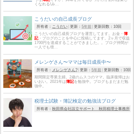
くなれる!み…
こうだいの自己成長ブログ
所有者：
こうだい
更新：
5年前
更新回数：
10回
こうだいの自己成長ブログを運営してます。お金・
簿
記
・ブログのことを中心に投稿してます。2ヶ月で収益
1700円を達成することができました。。ブログ仲間が
一人でも増…
メレンゲさん〜ママは毎日成長中〜
所有者：
メレンゲさん?
更新：
5年前
更新回数：
10回
期間限定専業主婦。2歳のムスコのママ。臨床復帰はお
いおい。2021年は
簿記
を勉強中。ブログもまだまだ勉
強中。
税理士試験・簿記検定の勉強法ブログ
所有者：
秋田県会社設立サポート 秋田税理士事務所