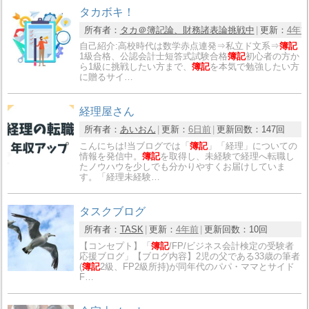
タカボキ！
所有者：
タカ＠簿記論、財務諸表論挑戦中
更新：
4年
自己紹介:高校時代は数学赤点連発⇒私立ド文系⇒
簿記
1級合格、公認会計士短答式試験合格
簿記
初心者の方か
ら1級に挑戦したい方まで、
簿記
を本気で勉強したい方
に贈るサイ…
経理屋さん
所有者：
あいおん
更新：
6日前
更新回数：
147回
こんにちは!当ブログでは「
簿記
」「経理」についての
情報を発信中。
簿記
を取得し、未経験で経理へ転職し
たノウハウを少しでも分かりやすくお届けしていま
す。「経理未経験…
タスクブログ
所有者：
TASK
更新：
4年前
更新回数：
10回
【コンセプト】「
簿記
/FP/ビジネス会計検定の受験者
応援ブログ」【ブログ内容】2児の父である33歳の筆者
(
簿記
2級、FP2級所持)が同年代のパパ・ママとサイド
F…