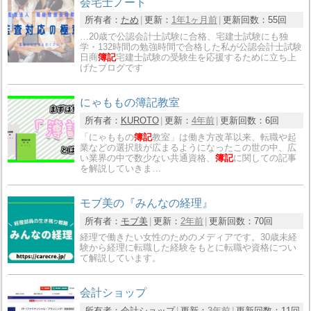
会宅士ノート
所有者：
ため
更新：
1年1ヶ月前
更新回数：
55回
…20歳で公認会計士試験に合格、宅建士試験にも独
学・132時間の勉強時間で合格した私が公認会計士試験
日商
簿記
宅建士試験の受験生を応援するために立ち上
げたブログです
にゃももの簿記教室
所有者：
KUROTO
更新：
4年前
更新回数：
6回
「にゃももの
簿記
教室」は働き方改革以来、転職や起
業などの選択肢が広まるようになったこの世の中、広
い業界の中で数少ない共通資格、
簿記
に関しての記事
を解説していきま…
モブ美の『みんなの経理』
所有者：
モブ美
更新：
2年前
更新回数：
70回
経理で働きたい女性のためのメディアです。30歳未経
験から経理に転職した経験をもとに転職や資格につい
て解説しています。
会計ショップ
所有者：
会計ショップ
更新：
3年前
更新回数：
11回