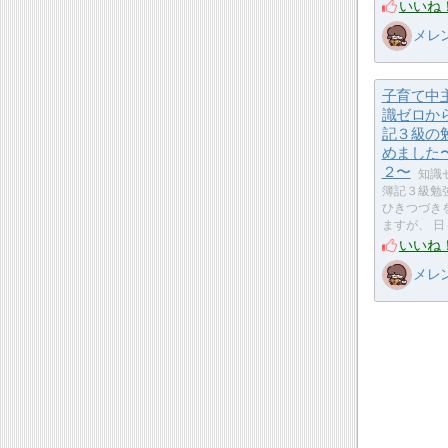
いいね
メレ
子育て中
識ゼロか
記３級の
めました
２〜
知識
簿記３級勉
ひきつづき
ますが、 日
いいね
メレ