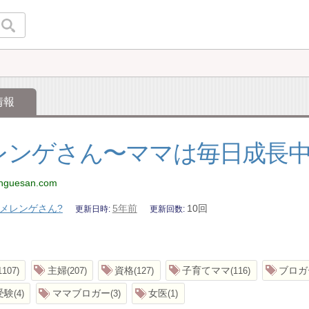
情報
レンゲさん〜ママは毎日成長
ringuesan.com
メレンゲさん?
5年前
10回
更新日時
更新回数
主婦
資格
子育てママ
ブロガ
1107
207
127
116
受験
ママブロガー
女医
4
3
1