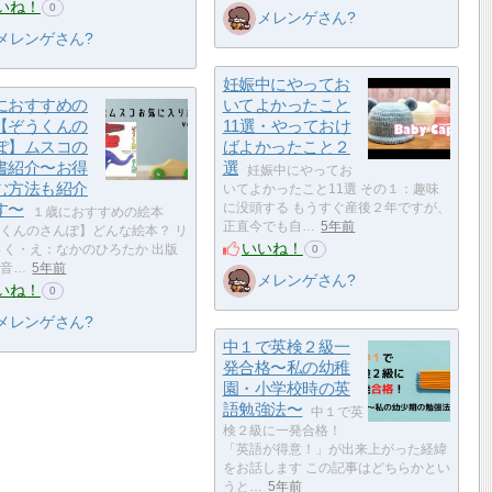
いね！
0
メレンゲさん?
メレンゲさん?
妊娠中にやってお
におすすめの
いてよかったこと
【ぞうくんの
11選・やっておけ
ぽ】ムスコの
ばよかったこと２
書紹介〜お得
選
妊娠中にやってお
む方法も紹介
いてよかったこと11選 その１：趣味
す〜
に没頭する もうすぐ産後２年ですが、
１歳におすすめの絵本
正直今でも自…
5年前
くんのさんぽ】どんな絵本？ リ
いいね！
さく・え：なかのひろたか 出版
0
音…
5年前
メレンゲさん?
いね！
0
メレンゲさん?
中１で英検２級一
発合格〜私の幼稚
園・小学校時の英
語勉強法〜
中１で英
検２級に一発合格！
「英語が得意！」が出来上がった経緯
をお話します この記事はどちらかとい
うと…
5年前