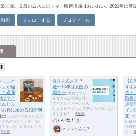
業主婦。２歳のムスコのママ。臨床復帰はおいおい。2021年は簿
に移動
フォローする
プロフィール
事
べりこと
女医あるある７
【在
ク」が届
選〜10年目女医の
すす
！１週間
場合〜
スト
突然ですが、
想は？こ
取得
みなさんは女医に対し
れんじぷ
てどんなイメージがあ
通信
りますか？ どんな生態なのか気になり
〜お得に始める紹介制
イン
ますよね? …
5年前
介〜
す
2021年４月よりこど
コ
いいね！
0
じぷちのおもちゃが「おし
い日が
ばトランク」に変更になり
そ自分
メレンゲさん?
5年前
お…