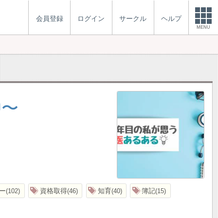
会員登録
ログイン
サークル
ヘルプ
MENU
中〜
ー
資格取得
知育
簿記
102
46
40
15