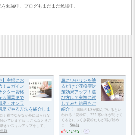
記を勉強中。ブログもまだまだ勉強中。
宅】主婦にお
鼻にワセリンを塗
め！ヨガイン
るだけで花粉症対
ラクター資格
策効果アップ！選
から開業まで
び方は？実際に試
講座・オンラ
してみた結果もご
講座でやる方法を紹介しま
紹介！
国民の1/3が悩んでいるとい
われる「花粉症」??? 寒い冬が明けて
ロナ禍でなかなか外に出られな
くるとにっくき花粉たちが飛び始め
続いていますね… こんなときこ
ま…
5年前
磨きやスキルアップをして、
いいね！
5年前
0