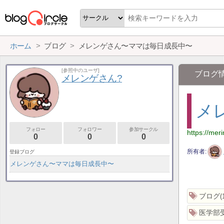
ホーム
ブログ
メレンゲさん〜ママは毎日成長中〜
[参照中のユーザ]
ブログ
メレンゲさん?
メ
フォロー
フォロワー
参加サークル
https://me
0
0
0
所有者
登録ブログ
メレンゲさん〜ママは毎日成長中〜
ブログ
医学部