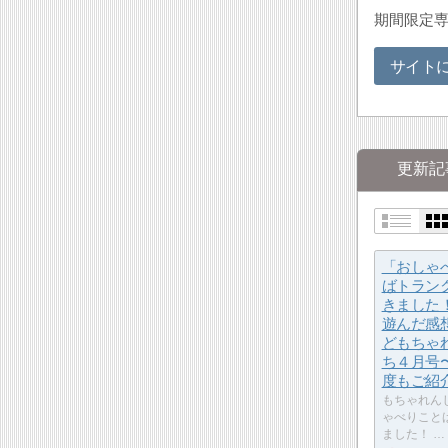
期間限定専
サイト
更新記
「おしゃ
ばトラン
きました
遊んだ感
どもちゃ
ち４月号
度もご紹
もちゃれん
ゃべりこと
ました！ …