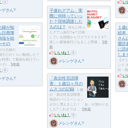
！
い
1
ンゲさん?
子連れグアム、実
際に何持っていっ
た？現地調達した
ものは？
主婦が知
１歳
待ちに待っ
ら日商簿
たグアム旅行?☀️? 計画
絵本
している段階からワクワクドキドキ?
勉強を始
さん
楽しい家族旅行になること間違…
5年
〜その
愛読
前
に読
ゼロ主婦の
いいね！
0
しま
強①どのくらい勉強した？
を利用して勉強を続けてい
【ぞう
メレンゲさん?
々の…
5年前
ンク 
！
社：福
0
い
「表出性言語障
ンゲさん?
害」１歳11ヶ月の
ムスコの記録
１歳
の「表出性言語障害」
発語のバリエーション
が少し増えました！ 「あ」が加わりま
した? これまでは …
5年前
いいね！
0
メレンゲさん?