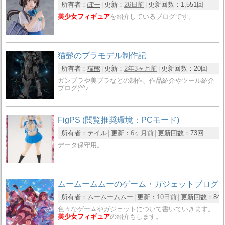
所有者：
ぽー
更新：
26日前
更新回数：
1,551回
美少女フィギュア
を紹介しているブログです。
猫髭のプラモデル制作記
所有者：
猫髭
更新：
2年3ヶ月前
更新回数：
20回
ガンプラや美プラなどの制作、作品紹介やツール紹介
ブログ(^^♪
FigPS (閲覧推奨環境：PCモード)
所有者：
テイル
更新：
6ヶ月前
更新回数：
73回
データ保守用。
ムームームムーのゲーム・ガジェットブログ
所有者：
ムームームムー
更新：
10日前
更新回数：
84
色々なゲーㇺやガジェットについて書いていきます。
美少女フィギュア
の紹介もします。