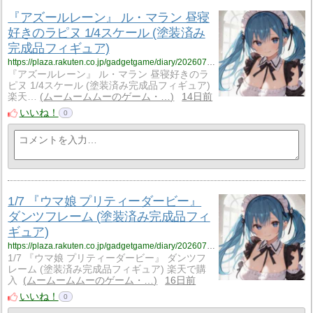
『アズールレーン』 ル・マラン 昼寝
好きのラピヌ 1/4スケール (塗装済み
完成品フィギュア)
https://plaza.rakuten.co.jp/gadgetgame/diary/202607230000/
『アズールレーン』 ル・マラン 昼寝好きのラ
ピヌ 1/4スケール (塗装済み完成品フィギュア)
楽天…
ムームームムーのゲーム・…
14日前
いいね！
0
1/7 『ウマ娘 プリティーダービー』
ダンツフレーム (塗装済み完成品フィ
ギュア)
https://plaza.rakuten.co.jp/gadgetgame/diary/202607220000/
1/7 『ウマ娘 プリティーダービー』 ダンツフ
レーム (塗装済み完成品フィギュア) 楽天で購
入
ムームームムーのゲーム・…
16日前
いいね！
0