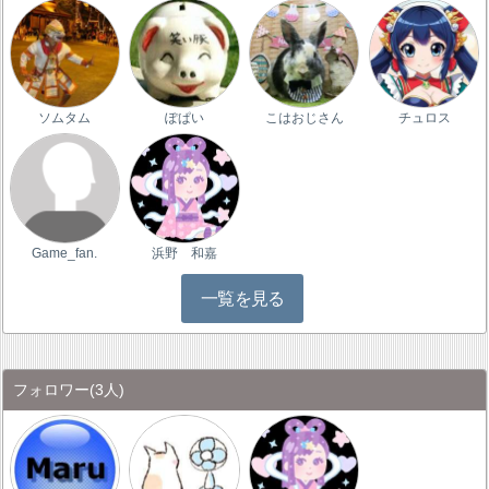
ソムタム
ぽぱい
こはおじさん
チュロス
Game_fan.
浜野 和嘉
一覧を見る
フォロワー
(3人)