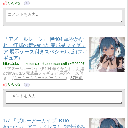
いいね！
0
『アズールレーン』 伊404 華やかな
れ、紅緒の舞Ver. 1/6 完成品フィギュ
ア 展示ケース付きスペシャル版 (フィ
ギュア)
https://plaza.rakuten.co.jp/gadgetgame/diary/202607010000/
『アズールレーン』 伊404 華やかなれ、紅緒
の舞Ver. 1/6 完成品フィギュア 展示ケース付
き…
ムームームムーのゲーム・…
37日前
いいね！
0
1/7 『ブルーアーカイブ -Blue
Archive-』 アコ（ドレス） (塗装済み