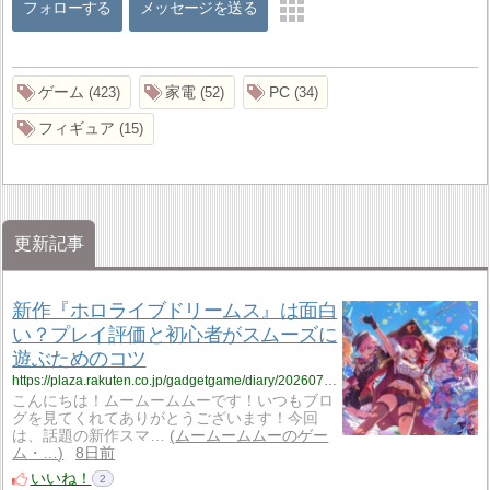
フォローする
メッセージを送る
ゲーム
家電
PC
423
52
34
フィギュア
15
更新記事
新作『ホロライブドリームス』は面白
い？プレイ評価と初心者がスムーズに
遊ぶためのコツ
https://plaza.rakuten.co.jp/gadgetgame/diary/202607290000/
こんにちは！ムームームムーです！いつもブロ
グを見てくれてありがとうございます！今回
は、話題の新作スマ…
ムームームムーのゲー
ム・…
8日前
いいね！
2