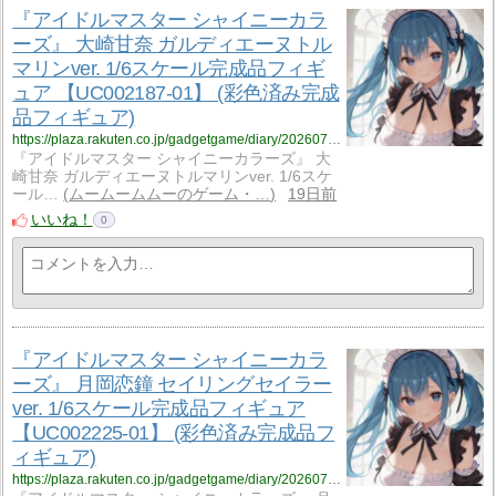
『アイドルマスター シャイニーカラ
ーズ』 大崎甘奈 ガルディエーヌトル
マリンver. 1/6スケール完成品フィギ
ュア 【UC002187-01】 (彩色済み完成
品フィギュア)
https://plaza.rakuten.co.jp/gadgetgame/diary/202607190001/
『アイドルマスター シャイニーカラーズ』 大
崎甘奈 ガルディエーヌトルマリンver. 1/6スケ
ール…
ムームームムーのゲーム・…
19日前
いいね！
0
『アイドルマスター シャイニーカラ
ーズ』 月岡恋鐘 セイリングセイラー
ver. 1/6スケール完成品フィギュア
【UC002225-01】 (彩色済み完成品フ
ィギュア)
https://plaza.rakuten.co.jp/gadgetgame/diary/202607190000/