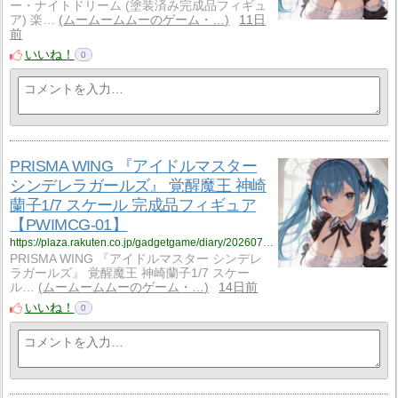
ー・ナイトドリーム (塗装済み完成品フィギュ
ア) 楽…
ムームームムーのゲーム・…
11日
前
いいね！
0
PRISMA WING 『アイドルマスター
シンデレラガールズ』 覚醒魔王 神崎
蘭子1/7 スケール 完成品フィギュア
【PWIMCG-01】
https://plaza.rakuten.co.jp/gadgetgame/diary/202607240000/
PRISMA WING 『アイドルマスター シンデレ
ラガールズ』 覚醒魔王 神崎蘭子1/7 スケー
ル…
ムームームムーのゲーム・…
14日前
いいね！
0