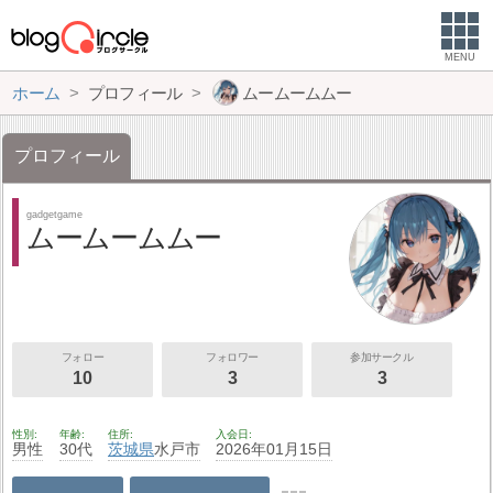
MENU
ホーム
プロフィール
ムームームムー
プロフィール
gadgetgame
ムームームムー
フォロー
フォロワー
参加サークル
10
3
3
性別
年齢
住所
入会日
男性
30代
茨城県
水戸市
2026年01月15日