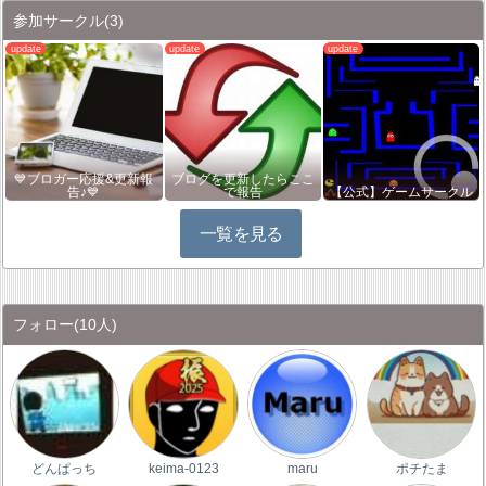
参加サークル
(3)
💙ブロガー応援&更新報
ブログを更新したらここ
告♪💙
で報告
【公式】ゲームサークル
一覧を見る
フォロー
(10人)
どんぱっち
keima-0123
maru
ポチたま