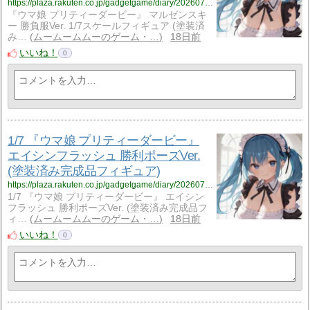
https://plaza.rakuten.co.jp/gadgetgame/diary/202607200000/
『ウマ娘 プリティーダービー』 マルゼンスキ
ー 勝負服Ver. 1/7スケールフィギュア (塗装済
み…
ムームームムーのゲーム・…
18日前
いいね！
0
1/7 『ウマ娘 プリティーダービー』
エイシンフラッシュ 勝利ポーズVer.
(塗装済み完成品フィギュア)
https://plaza.rakuten.co.jp/gadgetgame/diary/202607190002/
1/7 『ウマ娘 プリティーダービー』 エイシン
フラッシュ 勝利ポーズVer. (塗装済み完成品フ
ィ…
ムームームムーのゲーム・…
18日前
いいね！
0