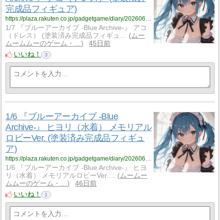
完成品フィギュア)
https://plaza.rakuten.co.jp/gadgetgame/diary/202606230000/
1/7 『ブルーアーカイブ -Blue Archive-』 アコ
（ドレス） (塗装済み完成品フィギュ…
ムー
ムームムーのゲーム・…
45日前
いいね！
3
1/6 『ブルーアーカイブ -Blue
Archive-』 ヒヨリ（水着） メモリアル
ロビーVer. (塗装済み完成品フィギュ
ア)
https://plaza.rakuten.co.jp/gadgetgame/diary/202606220000/
1/6 『ブルーアーカイブ -Blue Archive-』 ヒヨ
リ（水着） メモリアルロビーVer.…
ムームー
ムムーのゲーム・…
46日前
いいね！
1