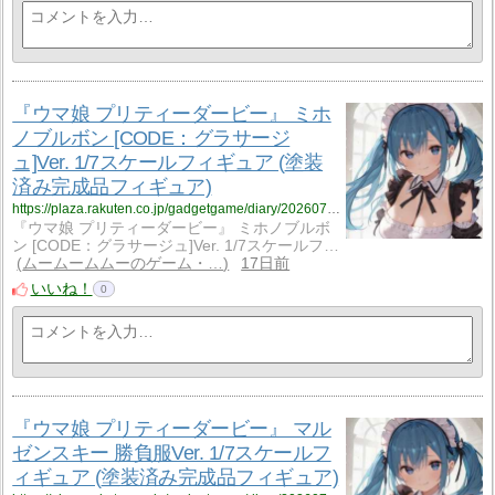
『ウマ娘 プリティーダービー』 ミホ
ノブルボン [CODE：グラサージ
ュ]Ver. 1/7スケールフィギュア (塗装
済み完成品フィギュア)
https://plaza.rakuten.co.jp/gadgetgame/diary/202607210000/
『ウマ娘 プリティーダービー』 ミホノブルボ
ン [CODE：グラサージュ]Ver. 1/7スケールフ…
ムームームムーのゲーム・…
17日前
いいね！
0
『ウマ娘 プリティーダービー』 マル
ゼンスキー 勝負服Ver. 1/7スケールフ
ィギュア (塗装済み完成品フィギュア)