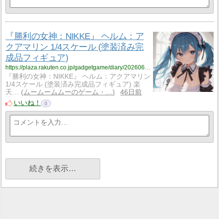
『勝利の女神：NIKKE』 ヘルム：ア
クアマリン 1/4スケール (塗装済み完
成品フィギュア)
https://plaza.rakuten.co.jp/gadgetgame/diary/202606210000/
『勝利の女神：NIKKE』 ヘルム：アクアマリン
1/4スケール (塗装済み完成品フィギュア) 楽
天…
ムームームムーのゲーム・…
46日前
いいね！
0
続きを表示…