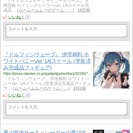
『アイドルマスター シャイニーカラーズ』 月
岡恋鐘 セイリングセイラーver. 1/6スケール完
成品…
ムームームムーのゲーム・…
19日前
いいね！
0
『ドルフィンウェーブ』 伊澄桐利 ホ
ワイトバニーVer. 1/6スケール (塗装済
み完成品フィギュア)
https://plaza.rakuten.co.jp/gadgetgame/diary/202607180003/
『ドルフィンウェーブ』 伊澄桐利 ホワイトバ
ニーVer. 1/6スケール (塗装済み完成品フィギュ
ア…
ムームームムーのゲーム・…
19日前
いいね！
0
夏の室内サーキュレーターの選び方