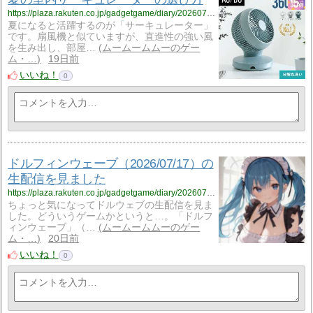
https://plaza.rakuten.co.jp/gadgetgame/diary/202607180002/
夏になると活躍するのが「サーキュレーター」
です。扇風機と似ていますが、直進性の強い風
を生み出し、部屋…
ムームームムーのゲー
ム・…
19日前
いいね！
0
ドルフィンウェーブ（2026/07/17）の
生配信を見ました
https://plaza.rakuten.co.jp/gadgetgame/diary/202607180001/
ちょっと気になってドルウェブの生配信を見ま
した。どういうゲームかというと…。「ドルフ
ィンウェーブ」（…
ムームームムーのゲー
ム・…
20日前
いいね！
0