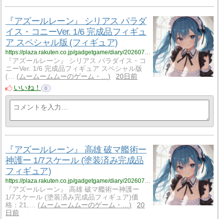
『アズールレーン』 シリアス パラダ
イス・コニーVer. 1/6 完成品フィギュ
ア スペシャル版 (フィギュア)
https://plaza.rakuten.co.jp/gadgetgame/diary/202607180000/
『アズールレーン』 シリアス パラダイス・コ
ニーVer. 1/6 完成品フィギュア スペシャル版
(…
ムームームムーのゲーム・…
20日前
いいね！
0
『アズールレーン』 高雄 破マ艦術ー
神護ー 1/7スケール (塗装済み完成品
フィギュア)
https://plaza.rakuten.co.jp/gadgetgame/diary/202607170000/
『アズールレーン』 高雄 破マ艦術ー神護ー
1/7スケール (塗装済み完成品フィギュア)価
格：21,…
ムームームムーのゲーム・…
20
日前