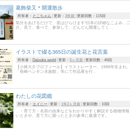
葛飾柴又＊開運散歩
所有者：
とこちゃん
更新：
3年前
更新回数：
115回
気分をあげるだけで、道はひらけます!日本の詳細なこよみ、
介。見て、食べて、参加して、どんどん開運してく…
イラストで綴る365日の誕生花と花言葉
所有者：
Daisuke.world
更新：
5ヶ月前
更新回数：
40回
【小林大介プロフィール】イラストレーター、1988年生まれ
「長崎ペンギン水族館」等にて作品展を行…
わたしの花図鑑
所有者：
エイじー
更新：
1年2ヶ月前
更新回数：
10回
…・育て方・名前の由来などをわかりやすく解説する植物情報
いときや、育て方に困ったときの参考に最適です。