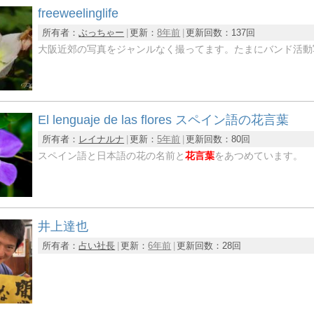
freeweelinglife
所有者：
ぶっちゃー
更新：
8年前
更新回数：
137回
大阪近郊の写真をジャンルなく撮ってます。たまにバンド活動
El lenguaje de las flores スペイン語の花言葉
所有者：
レイナルナ
更新：
5年前
更新回数：
80回
スペイン語と日本語の花の名前と
花言葉
をあつめています。
井上達也
所有者：
占い社長
更新：
6年前
更新回数：
28回