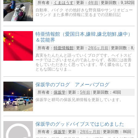
所有者：
くまはうす
更新：
4年前
更新回数：
9,182回
自動車、バイク その他好きな野良猫やサンリオピュー
ロランド また多摩の情報に至るまでの活動日記
特亜情報館（愛国日本,嫌韓,嫌北朝鮮,嫌中）
＆芸能界
所有者：
特亜情報館
更新：
2年6ヶ月前
更新回数：
8,6
真実をたんたんと語っていくブログです。ヘイトスピ
ーチではございませんのであしからず、各国には改善
をしていただきたく思っています。早く膿を出してま
ともな国になりま…
保坂学のブログ アメーバブログ
所有者：
保坂学
更新：
5年前
更新回数：
40回
保坂学と耕司の保坂兄弟情報を更新しています。
保坂学のグッドバイブスではじめました
所有者：
保坂学
更新：
2年6ヶ月前
更新回数：
86回