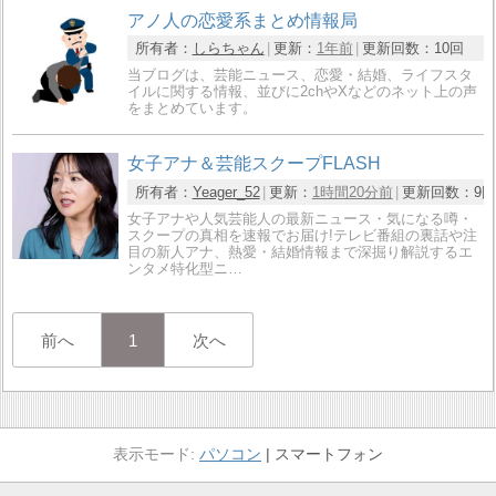
アノ人の恋愛系まとめ情報局
所有者：
しらちゃん
更新：
1年前
更新回数：
10回
当ブログは、芸能ニュース、恋愛・結婚、ライフスタ
イルに関する情報、並びに2chやXなどのネット上の声
をまとめています。
女子アナ＆芸能スクープFLASH
所有者：
Yeager_52
更新：
1時間20分前
更新回数：
9回
女子アナや人気芸能人の最新ニュース・気になる噂・
スクープの真相を速報でお届け!テレビ番組の裏話や注
目の新人アナ、熱愛・結婚情報まで深掘り解説するエ
ンタメ特化型ニ…
前へ
1
次へ
パソコン
スマートフォン