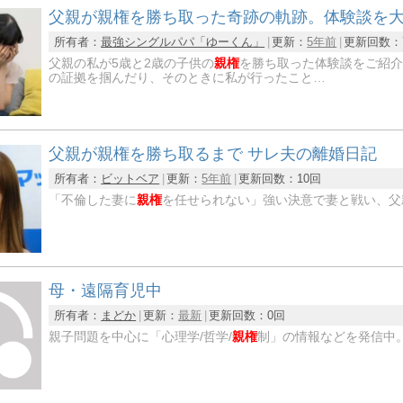
父親が親権を勝ち取った奇跡の軌跡。体験談を
所有者：
最強シングルパパ「ゆーくん」
更新：
5年前
更新回数：
父親の私が5歳と2歳の子供の
親権
を勝ち取った体験談をご紹介
の証拠を掴んだり、そのときに私が行ったこと…
父親が親権を勝ち取るまで サレ夫の離婚日記
所有者：
ビットベア
更新：
5年前
更新回数：
10回
「不倫した妻に
親権
を任せられない」強い決意で妻と戦い、父
母・遠隔育児中
所有者：
まどか
更新：
最新
更新回数：
0回
親子問題を中心に「心理学/哲学/
親権
制」の情報などを発信中