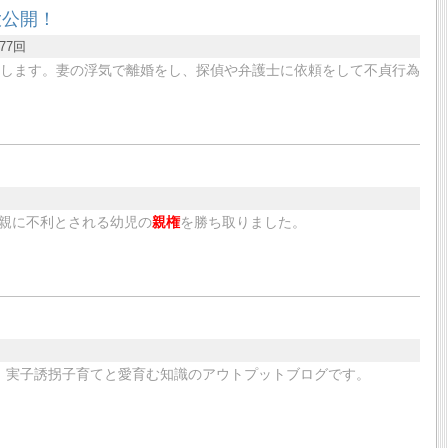
大公開！
77回
します。妻の浮気で離婚をし、探偵や弁護士に依頼をして不貞行為
親に不利とされる幼児の
親権
を勝ち取りました。
。実子誘拐子育てと愛育む知識のアウトプットブログです。