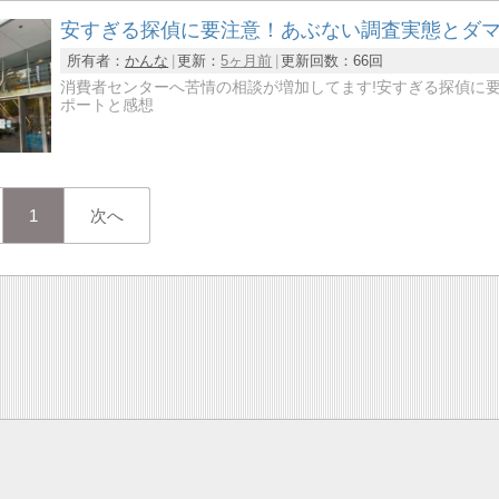
安すぎる探偵に要注意！あぶない調査実態とダ
所有者：
かんな
更新：
5ヶ月前
更新回数：
66回
消費者センターへ苦情の相談が増加してます!安すぎる探偵に
ポートと感想
1
次へ