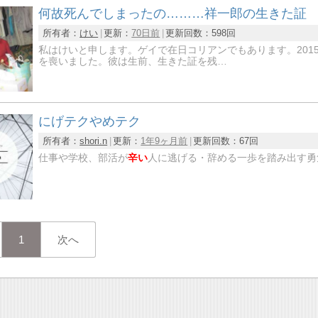
何故死んでしまったの………祥一郎の生きた証
所有者：
けい
更新：
70日前
更新回数：
598回
私はけいと申します。ゲイで在日コリアンでもあります。2015
を喪いました。彼は生前、生きた証を残…
にげテクやめテク
所有者：
shori.n
更新：
1年9ヶ月前
更新回数：
67回
仕事や学校、部活が
辛い
人に逃げる・辞める一歩を踏み出す勇
1
次へ