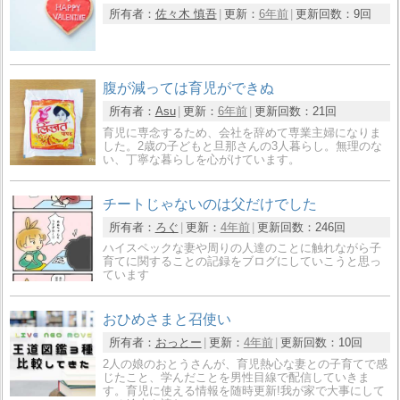
所有者：
佐々木 慎吾
更新：
6年前
更新回数：
9回
腹が減っては育児ができぬ
所有者：
Asu
更新：
6年前
更新回数：
21回
育児に専念するため、会社を辞めて専業主婦になりま
した。2歳の子どもと旦那さんの3人暮らし。無理のな
い、丁寧な暮らしを心がけています。
チートじゃないのは父だけでした
所有者：
ろぐ
更新：
4年前
更新回数：
246回
ハイスペックな妻や周りの人達のことに触れながら子
育てに関することの記録をブログにしていこうと思っ
ています
おひめさまと召使い
所有者：
おっとー
更新：
4年前
更新回数：
10回
2人の娘のおとうさんが、育児熱心な妻との子育てで感
じたこと、学んだことを男性目線で配信していきま
す。育児に使える情報を随時更新!我が家で大事にして