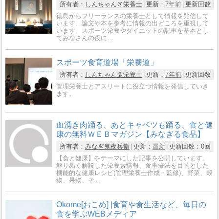
所有者：
しんちゃん＠栄養士
更新：
7年前
更新回数：
徳島からフリーランスの栄養士として情報を発信して
います。論文や本を参考に情報の出どころを重視して
います。スポーツ栄養やダイエットの記事を基本とし
てみなさんの役に…
スポーツ食育道場「栄養道」
所有者：
しんちゃん＠栄養士
更新：
7年前
更新回数：
管理栄養士とアスリートに役立つ情報を発信していき
ます。
血湧き肉踊る、あとキャベツも踊る、食と健
康の無料ＷＥＢマガジン【みなぎる食品】
所有者：
みなぎ鬼夜兵衛
更新：
最新
更新回数：
0回
【食と健康】をテーマにした記事を公開しています。
解り易く解説した栄養素情報、食事療法を目的とした
機能的な健康レシピ(管理栄養士作成・監修)、野菜、穀
物、果物、そ…
Okome[おこめ] |食育や食生活など、毎日の
食を学ぶWEBメディア