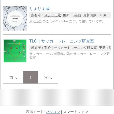
りょりょ蔵
所有者：
りょりょ蔵
更新：
5年前
更新回数：
10回
最近話題のことやYoutuberについて書いています。
TLO｜サッカートレーニング研究室
所有者：
TLO｜サッカートレーニング研究室
更新：
53
サッカーコーチ/指導者の為のサッカートレーニング研
究室
前へ
1
次へ
パソコン
スマートフォン