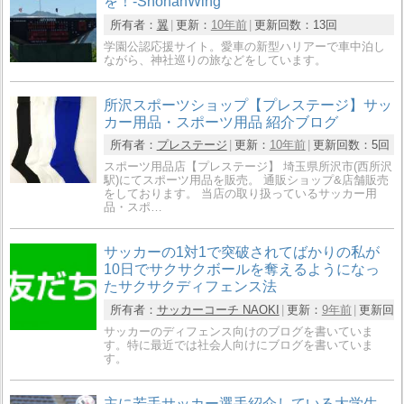
を！-ShonanWing
所有者：
翼
更新：
10年前
更新回数：
13回
学園公認応援サイト。愛車の新型ハリアーで車中泊し
ながら、神社巡りの旅などをしています。
所沢スポーツショップ【プレステージ】サッ
カー用品・スポーツ用品 紹介ブログ
所有者：
プレステージ
更新：
10年前
更新回数：
5回
スポーツ用品店【プレステージ】 埼玉県所沢市(西所沢
駅)にてスポーツ用品を販売。 通販ショップ&店舗販売
をしております。 当店の取り扱っているサッカー用
品・スポ…
サッカーの1対1で突破されてばかりの私が
10日でサクサクボールを奪えるようになっ
たサクサクディフェンス法
所有者：
サッカーコーチ NAOKI
更新：
9年前
更新回
サッカーのディフェンス向けのブログを書いていま
す。特に最近では社会人向けにブログを書いていま
す。
主に若手サッカー選手紹介している大学生