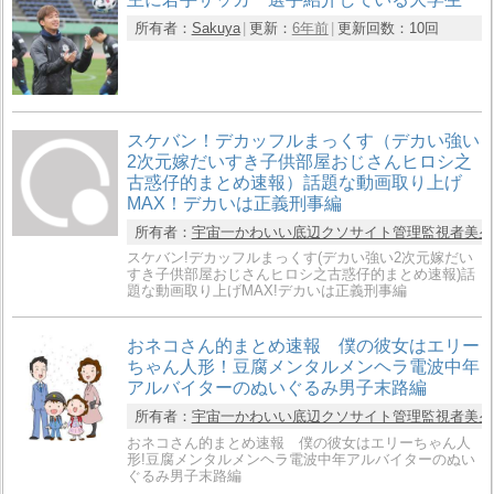
所有者：
Sakuya
更新：
6年前
更新回数：
10回
スケバン！デカッフルまっくす（デカい強い
2次元嫁だいすき子供部屋おじさんヒロシ之
古惑仔的まとめ速報）話題な動画取り上げ
MAX！デカいは正義刑事編
所有者：
宇宙一かわいい底辺クソサイト管理監視者美夕hir
スケバン!デカッフルまっくす(デカい強い2次元嫁だい
すき子供部屋おじさんヒロシ之古惑仔的まとめ速報)話
題な動画取り上げMAX!デカいは正義刑事編
おネコさん的まとめ速報 僕の彼女はエリー
ちゃん人形！豆腐メンタルメンヘラ電波中年
アルバイターのぬいぐるみ男子末路編
所有者：
宇宙一かわいい底辺クソサイト管理監視者美夕hir
おネコさん的まとめ速報 僕の彼女はエリーちゃん人
形!豆腐メンタルメンヘラ電波中年アルバイターのぬい
ぐるみ男子末路編