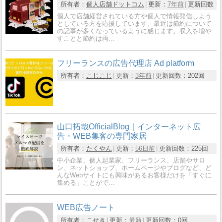
所有者：
個人店舗ドットコム
更新：
7年前
更新回数：
個人で店舗経営されている方や個人で情報発信しよう
としている方を応援しています。最近は節約について
の記事が多くなっているように感じます。収入を増や
すことと節約は両…
フリーランスの広告代理店 Ad platform
所有者：
こじこじ
更新：
3年前
更新回数：
202回
山口拓哉OfficialBlog｜インターネット広
告・WEB集客の専門家居
所有者：
たくやん
更新：
56日前
更新回数：
225回
中小企業、個人起業家、フリーランス、店舗やサロ
ン、ネットショップ、ホームページやブログなど、ど
んなWebサイトにも興味があるお客様だけを「すぐに
集める」ことがで…
WEB広告ノート
所有者：
こせき
更新：
最新
更新回数：
0回