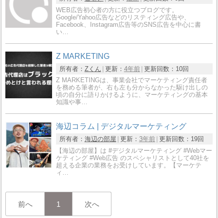
WEB広告初心者の方に役立つブログです。
Google/Yahoo広告などのリスティング広告や、
Facebook、Instagram広告等のSNS広告を中心に書
い…
Z MARKETING
所有者：
Zくん
更新：
4年前
更新回数：
10回
Z MARKETINGは、事業会社でマーケティング責任者
を務める筆者が、右も左も分からなかった駆け出しの
頃の自分に語りかけるように、マーケティングの基本
知識や事…
海辺コラム | デジタルマーケティング
所有者：
海辺の部屋
更新：
3年前
更新回数：
19回
【海辺の部屋】は #デジタルマーケティング #Webマー
ケティング #Web広告 のスペシャリストとして40社を
超える企業の業務をお受けしています。【マーケテ
ィ…
前へ
1
次へ