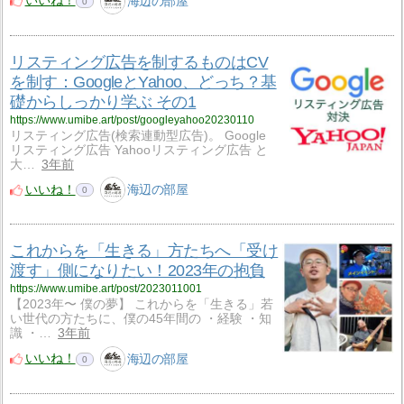
いいね！
海辺の部屋
0
リスティング広告を制するものはCV
を制す：GoogleとYahoo、どっち？基
礎からしっかり学ぶ その1
https://www.umibe.art/post/googleyahoo20230110
リスティング広告(検索連動型広告)。 Google
リスティング広告 Yahooリスティング広告 と
大…
3年前
いいね！
海辺の部屋
0
これからを「生きる」方たちへ「受け
渡す」側になりたい！2023年の抱負
https://www.umibe.art/post/2023011001
【2023年〜 僕の夢】 これからを「生きる」若
い世代の方たちに、僕の45年間の ・経験 ・知
識 ・…
3年前
いいね！
海辺の部屋
0