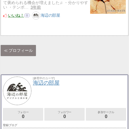
て褒められる機会が増えました♫ ・分かりやす
い ・テンポ…
3年前
いいね！
海辺の部屋
0
プロフィール
[参照中のユーザ]
海辺の部屋
フォロー
フォロワー
参加サークル
0
0
0
登録ブログ