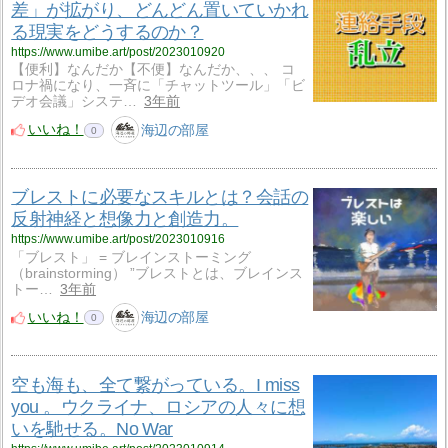
差」が拡がり、どんどん置いていかれ
る現実をどうするのか？
https://www.umibe.art/post/2023010920
【便利】なんだか【不便】なんだか、、、 コ
ロナ禍になり、一斉に「チャットツール」「ビ
デオ会議」システ…
3年前
いいね！
海辺の部屋
0
ブレストに必要なスキルとは？会話の
反射神経と想像力と創造力。
https://www.umibe.art/post/2023010916
「ブレスト」 = ブレインストーミング
（brainstorming） ”ブレストとは、ブレインス
トー…
3年前
いいね！
海辺の部屋
0
空も海も、全て繋がっている。I miss
you 。ウクライナ、ロシアの人々に想
いを馳せる。No War