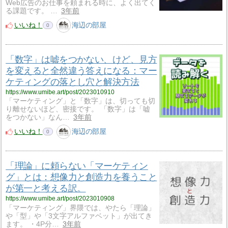
Web広告のお仕事を頼まれる時に、よく出てく
る課題です。 …
3年前
いいね！
海辺の部屋
0
「数字」は嘘をつかない、けど、見方
を変えると全然違う答えになる：マー
ケティングの落とし穴と解決方法
https://www.umibe.art/post/2023010910
「マーケティング」と「数字」は、切っても切
り離せないほど、密接です。 「数字」は「嘘
をつかない」なん…
3年前
いいね！
海辺の部屋
0
「理論」に頼らない「マーケティン
グ」とは：想像力と創造力を養うこと
が第一と考える訳。
https://www.umibe.art/post/2023010908
「マーケティング」界隈では、やたら「理論」
や「型」や「3文字アルファベット」が出てき
ます。 ・4P分…
3年前