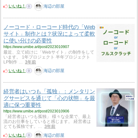
いいね！
海辺の部屋
0
ノーコード・ローコード時代の「Web
サイト」制作とは？状況によって柔軟
に使い分けの必要性
https://www.umibe.art/post/2023010907
最近、立て続けに「Webサイト」の制作をして
います。 1年プロジェクト 半年プロジェクト
LP制作 …
3年前
いいね！
海辺の部屋
0
経営者はいつも「孤独」：メンタリン
グサービスを通じて「心の状態」を最
適に保つ重要性
https://www.umibe.art/post/2023010906
「経営者はいつも孤独」 様々な企業で、最上
流のお仕事をしていると感じます。 経営者は
とても孤独です。…
3年前
いいね！
海辺の部屋
0