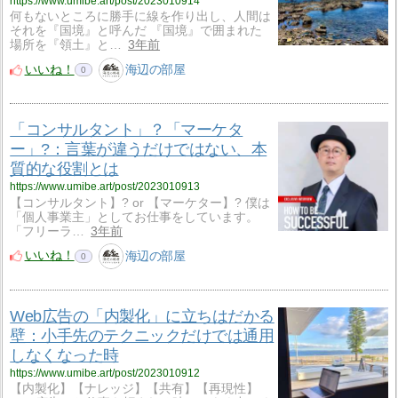
https://www.umibe.art/post/2023010914
何もないところに勝手に線を作り出し、人間は
それを『国境』と呼んだ 『国境』で囲まれた
場所を『領土』と…
3年前
いいね！
海辺の部屋
0
「コンサルタント」？「マーケタ
ー」?：言葉が違うだけではない、本
質的な役割とは
https://www.umibe.art/post/2023010913
【コンサルタント】? or 【マーケター】? 僕は
「個人事業主」としてお仕事をしています。
「フリーラ…
3年前
いいね！
海辺の部屋
0
Web広告の「内製化」に立ちはだかる
壁：小手先のテクニックだけでは通用
しなくなった時
https://www.umibe.art/post/2023010912
【内製化】【ナレッジ】【共有】【再現性】