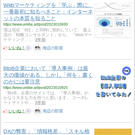
Webマーケティングを「学ぶ」際に、
一番最初に知るべきこと：インターネ
ットの本質を知ること
https://www.umibe.art/post/2023010930
僕は現在「8社」と同時に契約していて、 最上
流の「戦略コンサルタント」から、「Webマー
ケティング」…
3年前
いいね！
海辺の部屋
0
BtoB企業において「導入事例」は最
大の価値がある。しかし「何を」書く
のかには要注意
https://www.umibe.art/post/2023010925
「BtoB」企業のサイトでは、『導入事例』が、
かなり大きな力を持つと思います。 コーポレ
ートサイトや…
3年前
いいね！
海辺の部屋
0
DXの弊害：「情報格差」「スキル格