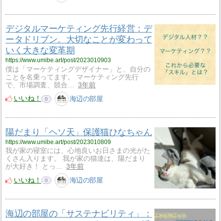
デジタルマーケティング先行経営：デ
ータドリブン。大切なことが変わって
いく大きな変革期
https://www.umibe.art/post/2023010903
僕は「マーケティングデザイナー」と、自分の
ことを名乗ってます。 マーケティング先行
で、市場調査、競合…
3年前
いいね！
海辺の部屋
0
陽だまり「ヘソ天」保護猫ひなちゃん
https://www.umibe.art/post/2023010809
我が家の寝室には、心地良いお日さまの光がた
くさん入ります。 我が家の猫達は、陽だまり
が大好き！ とっ…
3年前
いいね！
海辺の部屋
0
海辺の部屋の「サステナビリティ」：