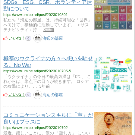
SDGs、ESG、CSR、ボランティア活
動について
https://www.umibe.art/post/2023010801
私たち「海辺の部屋」は、持続可能な「世界」
へ向けて、積極的に活動しています。 ＜サス
テナビリティ：持…
3年前
いいね！
海辺の部屋
0
極寒のウクライナの方々へ想いを馳せ
る。No War
https://www.umibe.art/post/2023010705-5
「ウクライナ」の今日の最高気温は「0℃」 こ
れからは、氷点下の日々が続きます。 ロシア
の攻撃により、…
3年前
いいね！
海辺の部屋
0
コミュニケーションスキルに「声」が
良いはプラスに
https://www.umibe.art/post/2023010702
最近、嬉しいことに、僕の 「話し方」 につい