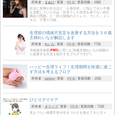
所有者：
まぬけ
更新：
9年前
更新回数：
18回
生活に支障が出るほど「心身症状」に悩んできた不満
を支配していたのは「外見でしか自信を保てない自己
満足の問題」と「対人関係のストレス」でした。メン
タル、子育ての経…
生理前の情緒不安定を改善する方法を３６歳
主婦れいなが解説します
所有者：
れいな
更新：
9年前
更新回数：
77回
月経前症候群(
PMS
)に苦しむ36歳主婦れいなが経験か
ら改善する方法を紹介するブログです(^^♪
ハッピー生理ライフ！生理期間を快適に過ご
す方法を考えるブログ
所有者：
tommy
更新：
9年前
更新回数：
15回
ひとりデイケア
所有者：
オリーブ
更新：
5年前
更新回数：
72回
見えづらい体調不良や生きづらさを抱えてきた日々