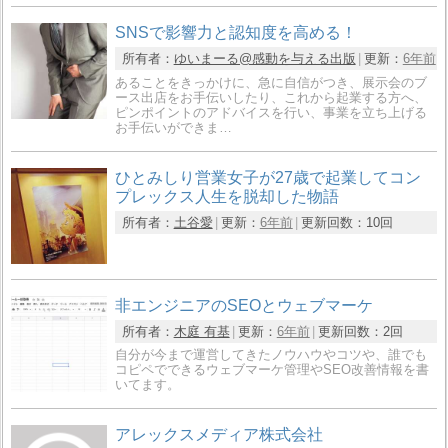
SNSで影響力と認知度を高める！
所有者：
ゆいまーる@感動を与える出版
更新：
6年前
あることをきっかけに、急に自信がつき、展示会のブ
ース出店をお手伝いしたり、これから起業する方へ、
ピンポイントのアドバイスを行い、事業を立ち上げる
お手伝いができま…
ひとみしり営業女子が27歳で起業してコン
プレックス人生を脱却した物語
所有者：
土谷愛
更新：
6年前
更新回数：
10回
非エンジニアのSEOとウェブマーケ
所有者：
木庭 有基
更新：
6年前
更新回数：
2回
自分が今まで運営してきたノウハウやコツや、誰でも
コピペでできるウェブマーケ管理やSEO改善情報を書
いてます。
アレックスメディア株式会社