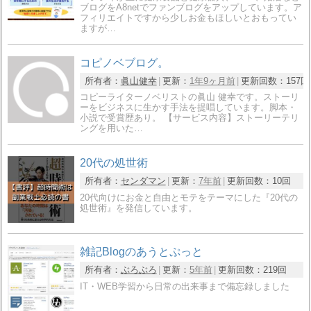
ブログをA8netでファンブログをアップしています。ア
フィリエイトですから少しお金もほしいとおもってい
ますが…
コピノベブログ。
所有者：
眞山健幸
更新：
1年9ヶ月前
更新回数：
157回
コピーライターノベリストの眞山 健幸です。ストーリ
ーをビジネスに生かす手法を提唱しています。脚本・
小説で受賞歴あり。 【サービス内容】ストーリーテリ
ングを用いた…
20代の処世術
所有者：
センダマン
更新：
7年前
更新回数：
10回
20代向けにお金と自由とモテをテーマにした『20代の
処世術』を発信しています。
雑記Blogのあうとぷっと
所有者：
ぶろぶろ
更新：
5年前
更新回数：
219回
IT・WEB学習から日常の出来事まで備忘録しました