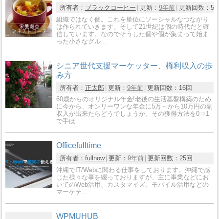
所有者：
ブラックコーヒー
更新：
9年前
更新回数：
5
組織ではなく個。これを単位にソーシャルなつながり
は作られていきます。そして21世紀は個の時代だと確
信しています。なのでそうした個や個が集まって始ま
った小さなグル…
シニア世代支援マーケッター、権利収入の歩
み方
所有者：
正太郎
更新：
9年前
更新回数：
16回
60歳からのオリジナル年金!老後の生活基盤構築のため
に今から、オンリーワンな年金に5万～から10万円の副
収入が出来たらどうでしょうか。その獲得方法を0⇒1
で手ほ…
Officefulltime
所有者：
fullnow
更新：
9年前
更新回数：
25回
沖縄でIT/Webに関わる仕事をしております。沖縄で感
じた様々な事を綴っておりますが、主に事業などにお
いてのWeb活用、カスタマイズ、モバイル活用などの
マーケテ…
WPMUHUB