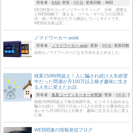
所有者：
KAN
更新：
6年前
更新回数：
98回
SEO対策やコンテンツマーケティング、分析、調査な
どWEB戦略で「使える」ツール・サービスの活用方
法・使い方等をひたすら解説していくサイトです。
WEB担当者は読…
ノマドワーカー.work
所有者：
ノマドワーカー.work
更新：
8年前
更新回数
自由なノマドワーカーになる方法をまとめました。
残業150時間超え！人に騙され続け人生絶望
中だった間瀬が月100万以上稼ぎ趣味に生き
る人生に変えたお話
所有者：
集客コーディネーター＠間瀬
更新：
6年前
更
残業150時間超えで毎日体調不良。ビジネスを始めるも
騙され続け、SNSで出会った1人の女性との運命的な出
会いから月100万以上を稼ぎ、趣味に生きる人生に変え
た物…
WEB関連の情報発信ブログ