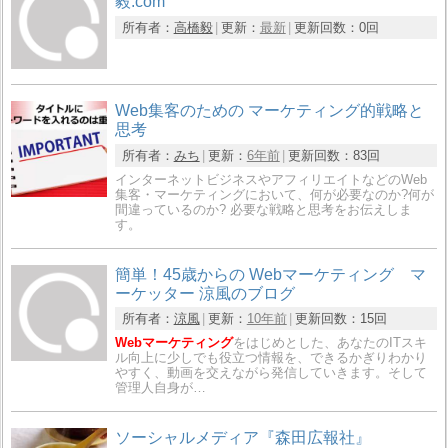
毅.com
所有者：
高橋毅
更新：
最新
更新回数：
0回
Web集客のための マーケティング的戦略と
思考
所有者：
みち
更新：
6年前
更新回数：
83回
インターネットビジネスやアフィリエイトなどのWeb
集客・マーケティングにおいて、何が必要なのか?何が
間違っているのか? 必要な戦略と思考をお伝えしま
す。
簡単！45歳からの Webマーケティング マ
ーケッター 涼風のブログ
所有者：
涼風
更新：
10年前
更新回数：
15回
Webマーケティング
をはじめとした、あなたのITスキ
ル向上に少しでも役立つ情報を、できるかぎりわかり
やすく、動画を交えながら発信していきます。そして
管理人自身が…
ソーシャルメディア『森田広報社』