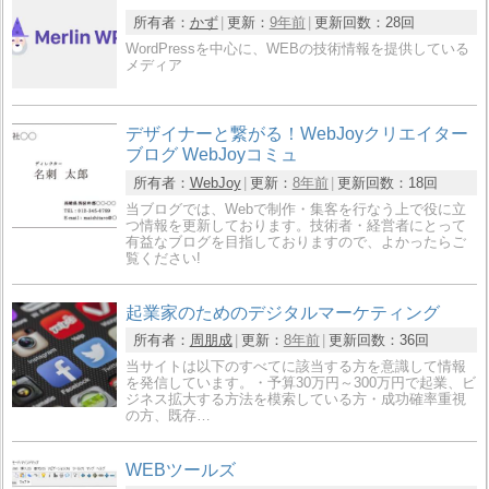
所有者：
かず
更新：
9年前
更新回数：
28回
WordPressを中心に、WEBの技術情報を提供している
メディア
デザイナーと繋がる！WebJoyクリエイター
ブログ WebJoyコミュ
所有者：
WebJoy
更新：
8年前
更新回数：
18回
当ブログでは、Webで制作・集客を行なう上で役に立
つ情報を更新しております。技術者・経営者にとって
有益なブログを目指しておりますので、よかったらご
覧ください!
起業家のためのデジタルマーケティング
所有者：
周朋成
更新：
8年前
更新回数：
36回
当サイトは以下のすべてに該当する方を意識して情報
を発信しています。・予算30万円～300万円で起業、ビ
ジネス拡大する方法を模索している方・成功確率重視
の方、既存…
WEBツールズ