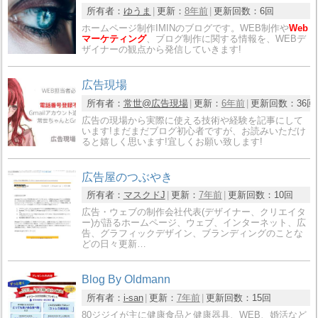
所有者：
ゆうま
更新：
8年前
更新回数：
6回
ホームページ制作IMINのブログです。WEB制作や
Web
マーケティング
、ブログ制作に関する情報を、WEBデ
ザイナーの観点から発信していきます!
広告現場
所有者：
常世@広告現場
更新：
6年前
更新回数：
36回
広告の現場から実際に使える技術や経験を記事にして
います!まだまだブログ初心者ですが、お読みいただけ
ると嬉しく思います!宜しくお願い致します!
広告屋のつぶやき
所有者：
マスクドJ
更新：
7年前
更新回数：
10回
広告・ウェブの制作会社代表(デザイナー、クリエイタ
ー)が語るホームページ、ウェブ、インターネット、広
告、グラフィックデザイン、ブランディングのことな
どの日々更新…
Blog By Oldmann
所有者：
i-san
更新：
7年前
更新回数：
15回
80ジジイが主に健康食品と健康器具、WEB、婚活など