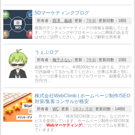
5Dマーケティングブログ
所有者：
西澤 義雄
更新：
7年前
更新回数：
18回
最新のデジタルマーケティングの情報を掲載していま
す。ブランディングやプロモーションに興味のある方
はぜひご訪問ください。上級ウェブ解析士所有者
うぇぶログ
所有者：
梅干さない
更新：
7年前
更新回数：
10回
副業×サラリーマン。年間200社サイト診てる。ブログ
で評論綴ってるから見てください。仕事は本業と別に
もう一つ仕事をかけもつダブルワーカー。副業収入3~5
万円/月…
株式会社WebClimb | ホームページ制作/SEO
対策/集客コンサルが格安
所有者：
WC
更新：
1年3ヶ月前
更新回数：
148回
…作サービス」「格安SEO対策コンサル」などのサー
ビスを提供しています。ホームページ制作やSEO対策
など、
Webマーケティング
についてのコラムを更新し
ていきます。