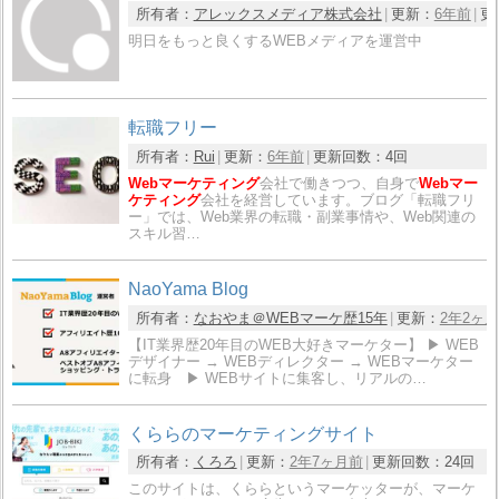
所有者：
アレックスメディア株式会社
更新：
6年前
更
明日をもっと良くするWEBメディアを運営中
転職フリー
所有者：
Rui
更新：
6年前
更新回数：
4回
Webマーケティング
会社で働きつつ、自身で
Webマー
ケティング
会社を経営しています。ブログ「転職フリ
ー」では、Web業界の転職・副業事情や、Web関連の
スキル習…
NaoYama Blog
所有者：
なおやま＠WEBマーケ歴15年
更新：
2年2ヶ
【IT業界歴20年目のWEB大好きマーケター】 ▶︎ WEB
デザイナー → WEBディレクター → WEBマーケター
に転身 ▶︎ WEBサイトに集客し、リアルの…
くららのマーケティングサイト
所有者：
くろろ
更新：
2年7ヶ月前
更新回数：
24回
このサイトは、くららというマーケッターが、マーケ