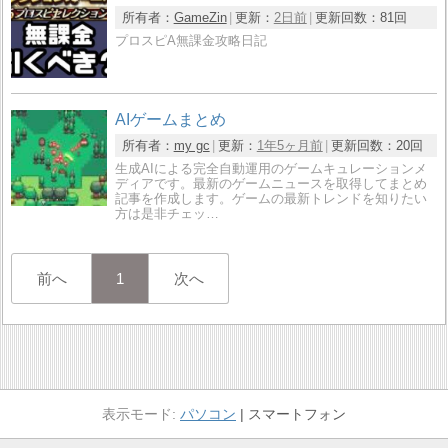
所有者：
GameZin
更新：
2日前
更新回数：
81回
プロスピA無課金攻略日記
AIゲームまとめ
所有者：
my gc
更新：
1年5ヶ月前
更新回数：
20回
生成AIによる完全自動運用のゲームキュレーションメ
ディアです。最新のゲームニュースを取得してまとめ
記事を作成します。ゲームの最新トレンドを知りたい
方は是非チェッ…
前へ
1
次へ
パソコン
スマートフォン