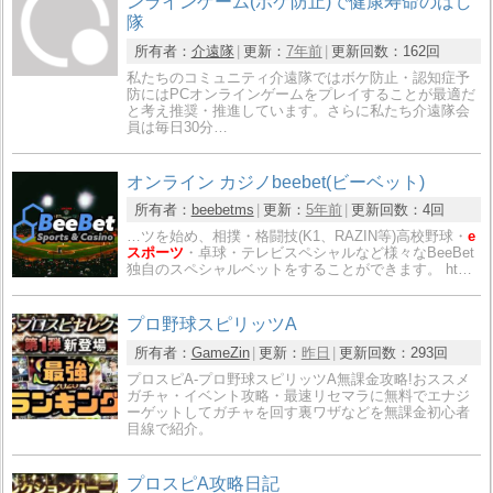
ンラインゲーム(ボケ防止)で健康寿命のばし
隊
所有者：
介遠隊
更新：
7年前
更新回数：
162回
私たちのコミュニティ介遠隊ではボケ防止・認知症予
防にはPCオンラインゲームをプレイすることが最適だ
と考え推奨・推進しています。さらに私たち介遠隊会
員は毎日30分…
オンライン カジノbeebet(ビーベット)
所有者：
beebetms
更新：
5年前
更新回数：
4回
…ツを始め、相撲・格闘技(K1、RAZIN等)高校野球・
e
スポーツ
・卓球・テレビスペシャルなど様々なBeeBet
独自のスペシャルベットをすることができます。 ht…
プロ野球スピリッツA
所有者：
GameZin
更新：
昨日
更新回数：
293回
プロスピA-プロ野球スピリッツA無課金攻略!おススメ
ガチャ・イベント攻略・最速リセマラに無料でエナジ
ーゲットしてガチャを回す裏ワザなどを無課金初心者
目線で紹介。
プロスピA攻略日記