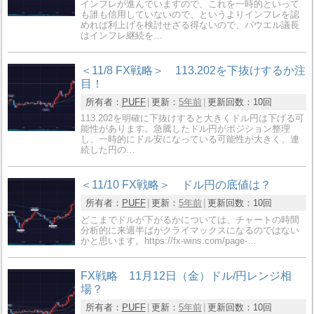
インフレが進んでいますので、これを一時的といって
も誰も信用していないので、というよりインフレを認
めれば利上げを検討せざる得ないので、パウエル議長
はインフレ継続を…
＜11/8 FX戦略＞ 113.202を下抜けするか注
目！
所有者：
PUFF
更新：
5年前
更新回数：
10回
113.202を明確に下抜けすると大きくドル円は下げる可
能性があります。急騰したドル円がポジション整理
し、一時的にドル安になっている可能性が大きく、連
続した円の…
＜11/10 FX戦略＞ ドル円の底値は？
所有者：
PUFF
更新：
5年前
更新回数：
10回
どこまでドルが下がるかについては、チャートの時間
分析的に来週半ばがクライマックスになるのではない
かと思います。https://fx-wins.com/page-…
FX戦略 11月12日（金）ドル/円レンジ相
場？
所有者：
PUFF
更新：
5年前
更新回数：
10回