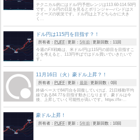
テクニカル的にはドル/円予想レンジは113.60-114.50円
です。ドル円の日足を見るとポリンジャ―バンドはス
クイーズの状況です。ドル円は上下どちらかに大き
く…
ドル円は115円を目指す？！
所有者：
PUFF
更新：
5年前
更新回数：
11回
今週のFX戦略は、米ドル/円は115円の節目を目指すこ
とを考えると、113円半ばではドル買いでいきたいで
す。
11月16日（火）豪ドル上昇？！
所有者：
PUFF
更新：
最新
更新回数：
0回
終値ベースで84円台を回復していけば、21日移動平均
線である84.77を目指す動きになります。豪ドルは今
後、上昇していく可能性が高いです。https://fx-…
豪ドル上昇！
所有者：
PUFF
更新：
5年前
更新回数：
10回