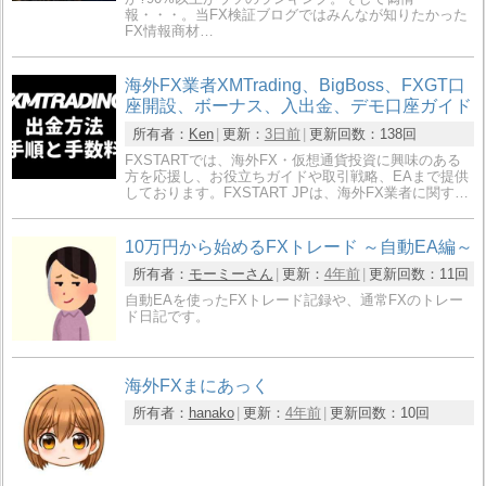
報・・・。当FX検証ブログではみんなが知りたかった
FX情報商材…
海外FX業者XMTrading、BigBoss、FXGT口
座開設、ボーナス、入出金、デモ口座ガイド
所有者：
Ken
更新：
3日前
更新回数：
138回
FXSTARTでは、海外FX・仮想通貨投資に興味のある
方を応援し、お役立ちガイドや取引戦略、EAまで提供
しております。FXSTART JPは、海外FX業者に関す…
10万円から始めるFXトレード ～自動EA編～
所有者：
モーミーさん
更新：
4年前
更新回数：
11回
自動EAを使ったFXトレード記録や、通常FXのトレー
ド日記です。
海外FXまにあっく
所有者：
hanako
更新：
4年前
更新回数：
10回