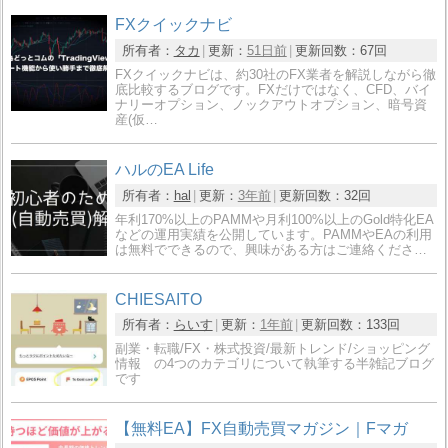
FXクイックナビ
所有者：
タカ
更新：
51日前
更新回数：
67回
FXクイックナビは、約30社のFX業者を解説しながら徹
底比較するブログです。FXだけではなく、CFD、バイ
ナリーオプション、ノックアウトオプション、暗号資
産(仮…
ハルのEA Life
所有者：
hal
更新：
3年前
更新回数：
32回
年利170%以上のPAMMや月利100%以上のGold特化EA
などの運用実績を公開しています。PAMMやEAの利用
は無料でできるので、興味がある方はご連絡くださ…
CHIESAITO
所有者：
らいす
更新：
1年前
更新回数：
133回
副業・転職/FX・株式投資/最新トレンド/ショッピング
情報 の4つのカテゴリについて執筆する半雑記ブログ
です
【無料EA】FX自動売買マガジン｜Fマガ