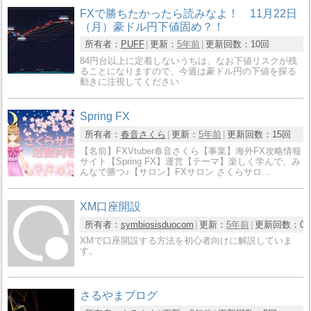
FXで勝ちたかったら読みなよ！ 11月22日
（月）豪ドル円下値固め？！
所有者：
PUFF
更新：
5年前
更新回数：
10回
84円台以上に定着しないうちは、なお下値リスクが残
ることになりますので、今週は豪ドル円の下値を探る
動きに注視してください
Spring FX
所有者：
春音さくら
更新：
5年前
更新回数：
15回
【名前】FXVtuber春音さくら【事業】海外FX攻略情報
サイト【Spring FX】運営【テーマ】楽しく学んで、み
んなで勝つ♪【サロン】FXサロン さくらサロ…
XM口座開設
所有者：
symbiosisduocom
更新：
5年前
更新回数：
0
XMで口座開設する方法を初心者向けに解説していま
す。
さるやまブログ