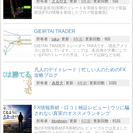
所有者：
さるやま
更新：
5年前
更新回数：
5回
FX収益状況(実際のトレードを実績を発信)ブログ収益
状況(FXの情報を発信したブログ収益報告)
GIEIRTAI TRADER
所有者：
taka
更新：
4年前
更新回数：
9回
GIEITAI TRADER トレーダー TAKAです。現在アメリ
カに在住しています。ここでは、私自身が大事にして
いるFXのトレードの手法、トレード記録などを紹…
凡人のデイトレード｜忙しい人のためのFX
攻略ブログ
所有者：
為替犬
更新：
4年前
更新回数：
10回
FX情報商材・口コミ検証レビュー | ウソに騙
されない真実のオススメランキング
所有者：
blogbrain
更新：
4日前
更新回数：
81回
他のFX情報商材(FX商材)のレビューブログは見ました
か?90%以上がウソのランキング。そして偽情