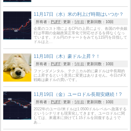
11月17日（水）米の利上げ時期はいつか？
所有者：
PUFF
更新：
5年前
更新回数：
10回
企業のコスト増によるCPIの上昇により、各国の中央銀
行は早期の金融政策正常化で対応せざるを得なくなっ
ています。ドル円のチャートをみても115円を目指して
ドルは上…
11月18日（木）豪ドル上昇？！
所有者：
PUFF
更新：
5年前
更新回数：
10回
ファンダメンタル、テクニカル的に豪ドルは中長期的
に上昇するという意見に変更はありません。今日のFX
戦略は豪ドルの買いです。
11月19日（金）ユーロドル長期安継続！?
所有者：
PUFF
更新：
5年前
更新回数：
10回
2022年のユーロ/米ドルは1.0500ドルレベルへ急落する
というシナリオも現実化してきます。ユーロドルに関
しては、来週末に掛けて1.15ドルを回復するようで
あ…