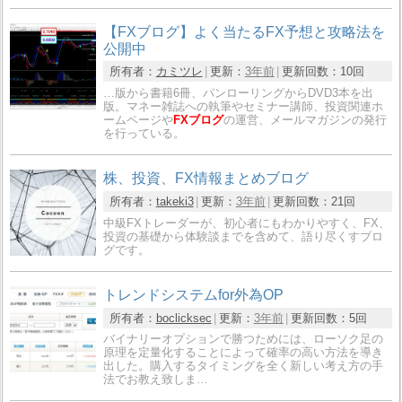
【FXブログ】よく当たるFX予想と攻略法を
公開中
所有者：
カミツレ
更新：
3年前
更新回数：
10回
…版から書籍6冊、パンローリングからDVD3本を出
版。マネー雑誌への執筆やセミナー講師、投資関連ホ
ームページや
FXブログ
の運営、メールマガジンの発行
を行っている。
株、投資、FX情報まとめブログ
所有者：
takeki3
更新：
3年前
更新回数：
21回
中級FXトレーダーが、初心者にもわかりやすく、FX、
投資の基礎から体験談までを含めて、語り尽くすブロ
グです。
トレンドシステムfor外為OP
所有者：
boclicksec
更新：
3年前
更新回数：
5回
バイナリーオプションで勝つためには、ローソク足の
原理を定量化することによって確率の高い方法を導き
出した。購入するタイミングを全く新しい考え方の手
法でお教え致しま…