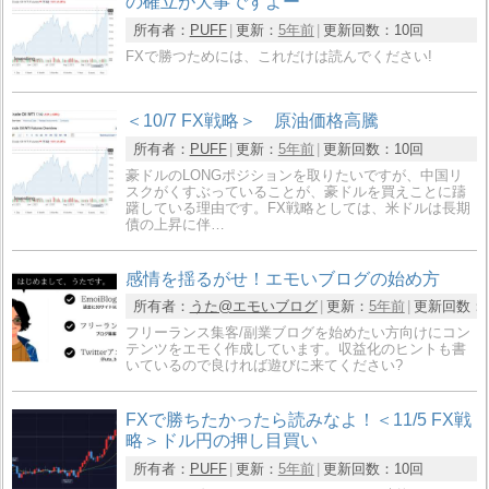
の確立が大事ですよー
所有者：
PUFF
更新：
5年前
更新回数：
10回
FXで勝つためには、これだけは読んでください!
＜10/7 FX戦略＞ 原油価格高騰
所有者：
PUFF
更新：
5年前
更新回数：
10回
豪ドルのLONGポジションを取りたいですが、中国リ
スクがくすぶっていることが、豪ドルを買えことに躊
躇している理由です。FX戦略としては、米ドルは長期
債の上昇に伴…
感情を揺るがせ！エモいブログの始め方
所有者：
うた@エモいブログ
更新：
5年前
更新回数：
フリーランス集客/副業ブログを始めたい方向けにコン
テンツをエモく作成しています。収益化のヒントも書
いているので良ければ遊びに来てください?
FXで勝ちたかったら読みなよ！＜11/5 FX戦
略＞ドル円の押し目買い
所有者：
PUFF
更新：
5年前
更新回数：
10回