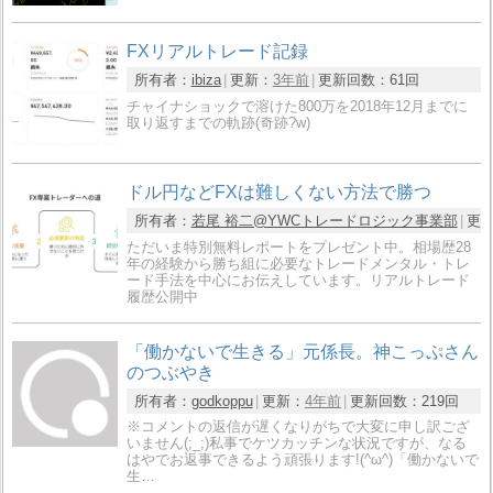
FXリアルトレード記録
所有者：
ibiza
更新：
3年前
更新回数：
61回
チャイナショックで溶けた800万を2018年12月までに
取り返すまでの軌跡(奇跡?w)
ドル円などFXは難しくない方法で勝つ
所有者：
若尾 裕二@YWCトレードロジック事業部
更
ただいま特別無料レポートをプレゼント中。相場歴28
年の経験から勝ち組に必要なトレードメンタル・トレ
ード手法を中心にお伝えしています。リアルトレード
履歴公開中
「働かないで生きる」元係長。神こっぷさん
のつぶやき
所有者：
godkoppu
更新：
4年前
更新回数：
219回
※コメントの返信が遅くなりがちで大変に申し訳ござ
いません(;_;)私事でケツカッチンな状況ですが、なる
はやでお返事できるよう頑張ります!(^ω^)「働かないで
生…