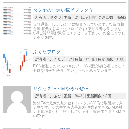
タクヤの小遣い稼ぎブック☆
所有者：
タクヤ
更新：
2年11ヶ月前
更新回数：
465回
仮想通貨、FX、カジノに投資をしています。投資情報
と運用状況を綴ったブログです♪億万長者も夢じゃな
い!!ご質問等お気軽にメッセージ下さい。お金にまつわ
る不安を解…
ふくたブログ
所有者：
ふくたブログ
更新：
8年前
更新回数：
10回
FXを勉強したい人の為にブログを開設!初心者にとって
有益な情報を発信していけたらと思っています。
サクセス〜ＸＭやろうぜ〜
所有者：
ふぁび
更新：
8年前
更新回数：
8回
海外FXの最大の魅力はレバレッジ888倍で取引ができ
る事です。その中でも大手海外FX業者であるXMの魅
力を管理者なりに説明しています。管理者自身のXMで
のFX体…