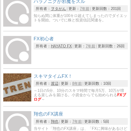
ハラノニクが邪魔をスル
所有者：
ヲタがん
更新：
7年前
更新回数：
201回
知らぬ間に体重が100キロ超えてしまったのでダイエッ
トを開始。ついでに株と投資信託関連を。
FX初心者
所有者：
HAYATO FX
更新：
7年前
更新回数：
26回
スキマタイムFX！
所有者：
渡辺
更新：
8年前
更新回数：
10回
～1日の5分、10分のスキマ時間で毎月5万、10万が増
える楽しみを届ける。小資金からでも始められる
FXブ
ログ
～
翔也のFX講座
所有者：
翔也
更新：
7年前
更新回数：
5回
当サイト「翔也のFX講座」は、「FXに興味があるけど