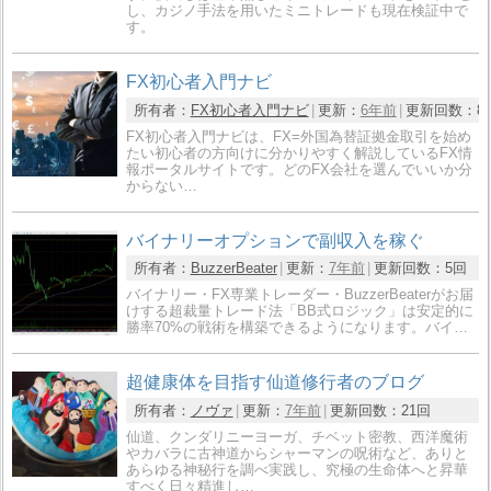
し、カジノ手法を用いたミニトレードも現在検証中で
す。
FX初心者入門ナビ
所有者：
FX初心者入門ナビ
更新：
6年前
更新回数：
8
FX初心者入門ナビは、FX=外国為替証拠金取引を始め
たい初心者の方向けに分かりやすく解説しているFX情
報ポータルサイトです。どのFX会社を選んでいいか分
からない…
バイナリーオプションで副収入を稼ぐ
所有者：
BuzzerBeater
更新：
7年前
更新回数：
5回
バイナリー・FX専業トレーダー・BuzzerBeaterがお届
けする超裁量トレード法「BB式ロジック」は安定的に
勝率70%の戦術を構築できるようになります。バイ…
超健康体を目指す仙道修行者のブログ
所有者：
ノヴァ
更新：
7年前
更新回数：
21回
仙道、クンダリニーヨーガ、チベット密教、西洋魔術
やカバラに古神道からシャーマンの呪術など、ありと
あらゆる神秘行を調べ実践し、究極の生命体へと昇華
すべく日々精進し…