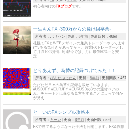
初心者向けの
FXブログ
です。
一生もんFX -300万からの負け組卒業-
所有者：
ボリセン
更新：
6年前
更新回数：
48回
札幌でFXとWEBデザインの兼業トレーダーやってます
(^^♪ある気付きがあってから、兼業FXトレーダーとし
て月収100万円に到達!今では、月に最低50%～と安
定…
とりあえず、為替の記録つけてみた！！
所有者：
ぴんたぷったん
更新：
8年前
更新回数：
457
ただただ日々の為替の記録を載せていきます。
#USDJPY #EURJPY #EURUSDの3つの通貨ペアの
み。チャートとは異なる見方をすることによって何か
が見え…
とーいのFXシンプル攻略本
所有者：
とーい
更新：
8年前
更新回数：
5回
FXで勝てるようになった手法を公開します。FX&仮想