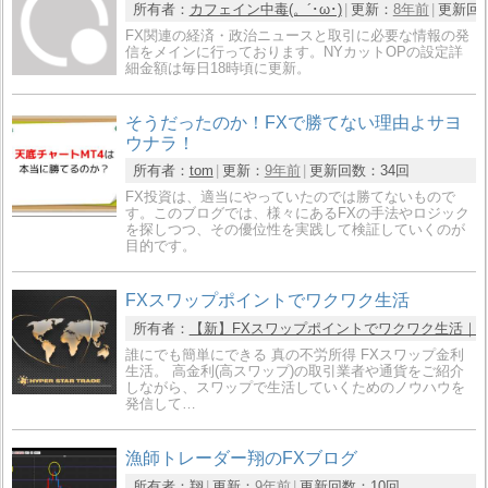
所有者：
カフェイン中毒(。´･ω･)
更新：
8年前
更新回
FX関連の経済・政治ニュースと取引に必要な情報の発
信をメインに行っております。NYカットOPの設定詳
細金額は毎日18時頃に更新。
そうだったのか！FXで勝てない理由よサヨ
ウナラ！
所有者：
tom
更新：
9年前
更新回数：
34回
FX投資は、適当にやっていたのでは勝てないもので
す。このブログでは、様々にあるFXの手法やロジック
を探しつつ、その優位性を実践して検証していくのが
目的です。
FXスワップポイントでワクワク生活
所有者：
【新】FXスワップポイントでワクワク生活｜Swap 
誰にでも簡単にできる 真の不労所得 FXスワップ金利
生活。 高金利(高スワップ)の取引業者や通貨をご紹介
しながら、スワップで生活していくためのノウハウを
発信して…
漁師トレーダー翔のFXブログ
所有者：
翔
更新：
9年前
更新回数：
10回