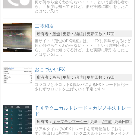
何が何やら全くわからない・・・」という超初心者か
ら、「多少は知ってるけど、まだ実際に取引をしたこ
とはない又は…
工藤和友
所有者：
翔也
更新：
8年前
更新回数：
17回
当サイト「翔也のFX講座」は、「FXに興味があるけど
何が何やら全くわからない・・・」という超初心者か
ら、「多少は知ってるけど、まだ実際に取引をしたこ
とはない又は…
おこづかいFX
所有者：
あら
更新：
7年前
更新回数：
79回
コツコツと小ロット&低レバによるFXトレード日記〜
少しずつロットを上げていく予定です〜
ＦＸテクニカルトレード＋カジノ手法トレー
ド
所有者：
キャプテンマーシー
更新：
7年前
更新回数：
リアルタイムでのFXトレードを随時配信しておりま
す。後出しは基本無し!テクニカルトレードをメインと