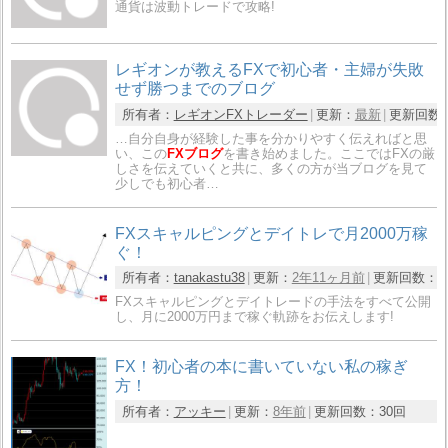
通貨は波動トレードで攻略!
レギオンが教えるFXで初心者・主婦が失敗
せず勝つまでのブログ
所有者：
レギオンFXトレーダー
更新：
最新
更新回数
…自分自身が経験した事を分かりやすく伝えればと思
い、この
FXブログ
を書き始めました。ここではFXの厳
しさを伝えていくと共に、多くの方が当ブログを見て
少しでも初心者…
FXスキャルピングとデイトレで月2000万稼
ぐ！
所有者：
tanakastu38
更新：
2年11ヶ月前
更新回数：
1
FXスキャルピングとデイトレードの手法をすべて公開
し、月に2000万円まで稼ぐ軌跡をお伝えします!
FX！初心者の本に書いていない私の稼ぎ
方！
所有者：
アッキー
更新：
8年前
更新回数：
30回