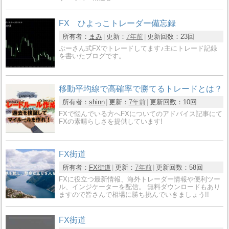
FX ひよっこトレーダー備忘録
所有者：
まみ
更新：
7年前
更新回数：
23回
ぷーさん式FXでトレードしてます♪主にトレード記録
を書いたブログです。
移動平均線で高確率で勝てるトレードとは？
所有者：
shinn
更新：
7年前
更新回数：
10回
FXで悩んでいる方へFXについてのアドバイス記事にて
FXの素晴らしさを提供しています!
FX街道
所有者：
FX街道
更新：
7年前
更新回数：
58回
FXに役立つ最新情報、海外トレーダー情報や便利ツー
ル、インジケーターを配信。 無料ダウンロードもあり
ますので皆さんで相場に勝ち挑んでいきましょう!!
FX街道