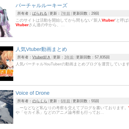
バーチャルルーキーズ
所有者：
ぱられる
更新：
7年前
更新回数：
29回
このサイトは活動を開始してから間もない”新人
Vtuber
“と呼ば
Vtuber
さん達の中から、…
人気Vtuber動画まとめ
所有者：
Vtuber好き
更新：
3年前
更新回数：
57,835回
人気バーチャルYouTuberの動画まとめブログを運営して
Voice of Drone
所有者：
のらくら
更新：
6年前
更新回数：
55回
…ーなどなど私なりの考察を交えてブログを書いております。
や「セカイ系」などのアニメ論考察も行ってお…