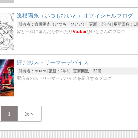
逸模陽糸（いつもひいと）オフィシャルブログ
所有者：
逸模陽糸（いつも ひいと）
更新：
3年前
更新回数：
1
皆と一緒に遊んだり作ったり
Vtuber
ひいとさんのブログ
評判のストリーマーデバイス
所有者：
re rere
更新：
2年前
更新回数：
32回
配信者のストリーマーデバイスを紹介するブログ
1
次へ