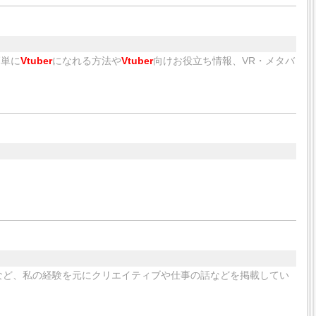
簡単に
Vtuber
になれる方法や
Vtuber
向けお役立ち情報、VR・メタバ
など、私の経験を元にクリエイティブや仕事の話などを掲載してい