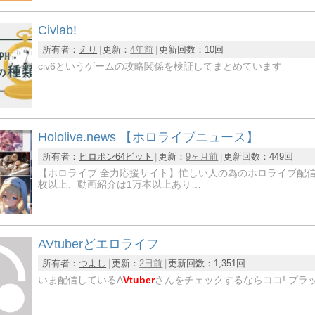
Civlab!
所有者：
えり
更新：
4年前
更新回数：
10回
civ6というゲームの攻略関係を検証してまとめています
Hololive.news 【ホロライブニュース】
所有者：
ヒロポン64ビット
更新：
9ヶ月前
更新回数：
449回
【ホロライブ 全力応援サイト】忙しい人の為のホロライブ配信切り
枚以上、動画紹介は1万本以上あり…
AVtuberどエロライフ
所有者：
つよし
更新：
2日前
更新回数：
1,351回
いま配信しているA
Vtuber
さんをチェックするならココ! プラ