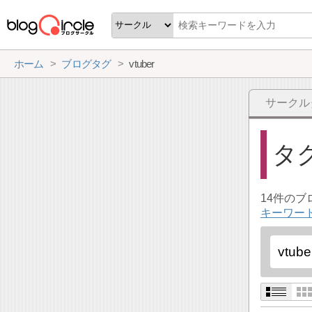
ホーム
ブログタグ
vtuber
サークル
タ
14件の
キーワード