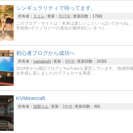
シンギュラリティで待ってます。
所有者：
スミレ
更新：
81日前
更新回数：
179回
このブログ・サイトは「未来は楽しいこといっぱいだからね」
学技術=テクノロジーの進化が最終的にいきつく…
初心者ブログから成功へ
所有者：
yamatoshi
更新：
4年前
更新回数：
163回
2018年から雑記ブログとYouTubeも運営しています。地
を作成し直しましたのでフォローを再度…
KVMinecraft
所有者：
語部りん
更新：
5年前
更新回数：
9回