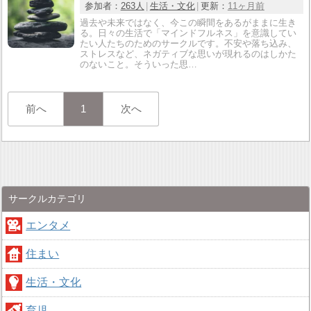
参加者：
263人
生活・文化
更新：
11ヶ月前
過去や未来ではなく、今この瞬間をあるがままに生き
る。日々の生活で「マインドフルネス」を意識してい
たい人たちのためのサークルです。不安や落ち込み、
ストレスなど、ネガティブな思いが現れるのはしかた
のないこと。そういった思…
前へ
1
次へ
サークルカテゴリ
エンタメ
住まい
生活・文化
育児