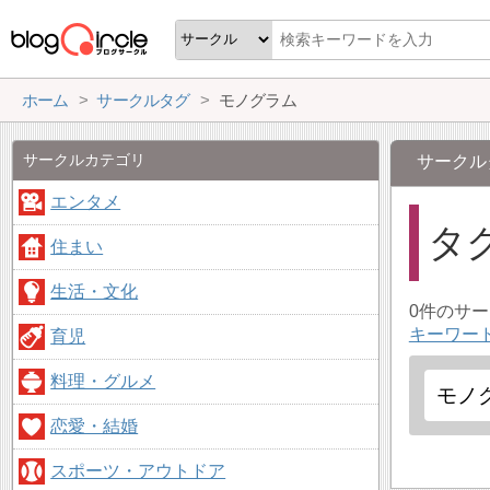
ホーム
サークルタグ
モノグラム
サークルカテゴリ
サークル
エンタメ
タ
住まい
生活・文化
0件のサ
キーワー
育児
料理・グルメ
恋愛・結婚
スポーツ・アウトドア