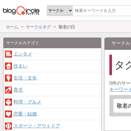
ホーム
サークルタグ
敬老の日
サークルカテゴリ
サークル
エンタメ
タ
住まい
生活・文化
0件のサ
キーワー
育児
料理・グルメ
恋愛・結婚
スポーツ・アウトドア