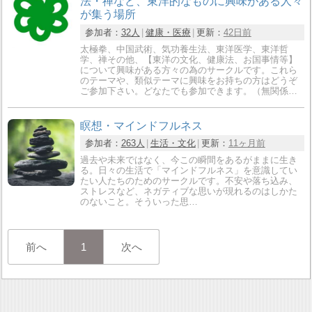
法・禅など、東洋的なものに興味がある人々
が集う場所
参加者：
32人
健康・医療
更新：
42日前
太極拳、中国武術、気功養生法、東洋医学、東洋哲
学、禅その他、【東洋の文化、健康法、お国事情等】
について興味がある方々の為のサークルです。これら
のテーマや、類似テーマに興味をお持ちの方はどうぞ
ご参加下さい。どなたでも参加できます。（無関係…
瞑想・マインドフルネス
参加者：
263人
生活・文化
更新：
11ヶ月前
過去や未来ではなく、今この瞬間をあるがままに生き
る。日々の生活で「マインドフルネス」を意識してい
たい人たちのためのサークルです。不安や落ち込み、
ストレスなど、ネガティブな思いが現れるのはしかた
のないこと。そういった思…
前へ
1
次へ