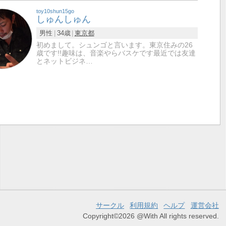
toy10shun15go
しゅんしゅん
男性
34歳
東京都
初めまして。シュンゴと言います。東京住みの26
歳です!!趣味は、音楽やらバスケです最近では友達
とネットビジネ…
サークル
利用規約
ヘルプ
運営会社
Copyright©2026 @With All rights reserved.