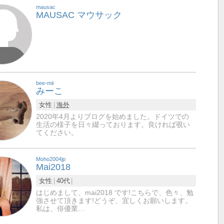
mausac
MAUSAC マウサック
bee-mii
みーこ
女性
海外
2020年4月よりブログを始めました。ドイツでの
生活の様子を日々綴っております。良ければ覗い
てください。
Moho2004jp
Mai2018
女性
40代
はじめまして、mai2018 です!こちらで、色々、勉
強させて頂きます!どうぞ、宜しくお願いします。
私は、俳優業…