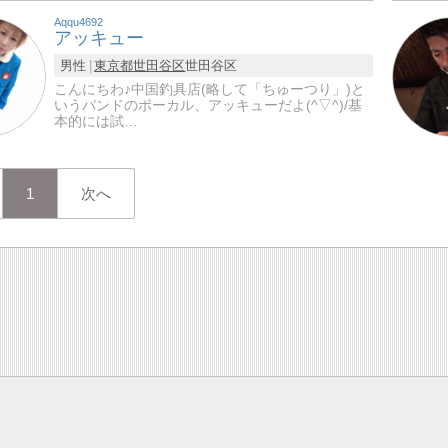
Aqqu4692
アッキュー
男性
東京都
世田谷区
世田谷区
こんにちわ♪中国釣具店(略して「ちゅーつり」)と
いうバンドのボーカル、アッキューだよ(^▽^)/基
本的には試…
1
次へ