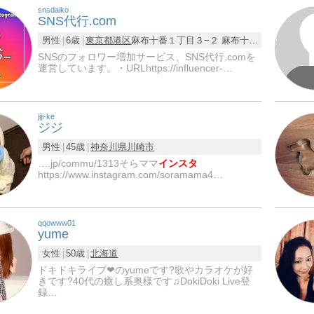
snsdaiko
SNS代行.com
男性
6歳
東京都
港区
麻布十番１丁目３−２ 麻布十番アネックス 3F
SNSのフォロワー増加サービス、SNS代行.comを
運営しています。・URLhttps://influencer-…
jiji-ke
ジジ
男性
45歳
神奈川県
川崎市
….jp/commu/1313そらママ
インスタ
https://www.instagram.com/soramama4…
qqowww01
yume
女性
50歳
北海道
ドキドキライブ❤のyumeです?歌やカラオケが好
きです?40代の癒し系奥様です♫DokiDoki Live登
録…