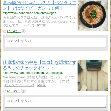
食べ物だけじゃない？！【ベジタリア
ン】ではなくビーガンって何？
https://www.nandeinde.com/entry/vegan
ある日のお昼ごはんは、旦那さんが作ってくれ
ました。 私たちの大好きな Sojaschnetzel（…
なんで？in ドイツ
6年前
いいね！
0
仕事場や家の中を【エコ】な環境にす
る５つのチェックポイント
https://www.nandeinde.com/entry/arbeitsplatz
Nachhaltigkeit（持続可能性） という、ドイツ
では日常的に耳にする言葉ですが、その 持…
なんで？in ドイツ
6年前
いいね！
0