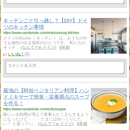
キッチンごと引っ越し？【DIY】ドイ
ツのキッチン事情
https://www.nandeinde.com/entry/umzug-kitchen
ドイツのKüche（ キッチン ） は、おうちの中
でも個性の出る場所のひとつです。 私たちの
キッチ…
なんで？in ドイツ
6年前
いいね！
0
最強の【時短ベジタリアン料理】ハン
ドミキサーで簡単・栄養満点のスープ
を作る！
https://www.nandeinde.com/entry/suppe
家にいる時間が増えて家事もたくさんするよう
になったけど・・・ たまにはゆっくりした
い！ と思ってい…
なんで？in ドイツ
6年前