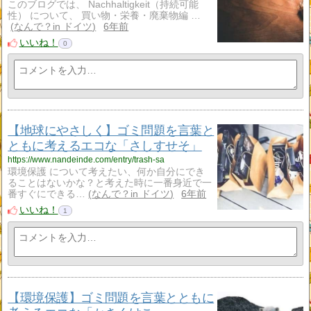
このブログでは、 Nachhaltigkeit（持続可能
性） について、 買い物・栄養・廃棄物編 …
なんで？in ドイツ
6年前
いいね！
0
【地球にやさしく】ゴミ問題を言葉と
ともに考えるエコな「さしすせそ」
https://www.nandeinde.com/entry/trash-sa
環境保護 について考えたい、何か自分にでき
ることはないかな？と考えた時に一番身近で一
番すぐにできる…
なんで？in ドイツ
6年前
いいね！
1
【環境保護】ゴミ問題を言葉とともに