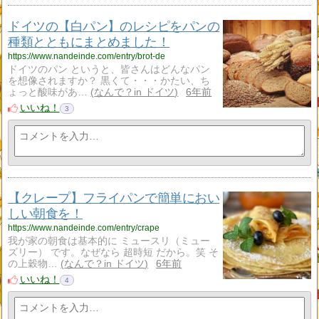
ドイツの【白パン】のレシピをパンの
種類とともにまとめました！
https://www.nandeinde.com/entry/brot-de
ドイツのパン というと、皆さんはどんなパン
を想像されますか？ 黒くて・・・かたい、ち
ょっと酸味があ…
なんで？in ドイツ
6年前
いいね！
3
【クレープ】フライパンで簡単におい
しい朝食を！
https://www.nandeinde.com/entry/crape
我が家の朝食は基本的に ミュースリ（ミュー
ズリー） です。なぜなら 超時短 だから。笑 そ
の上穀物…
なんで？in ドイツ
6年前
いいね！
4