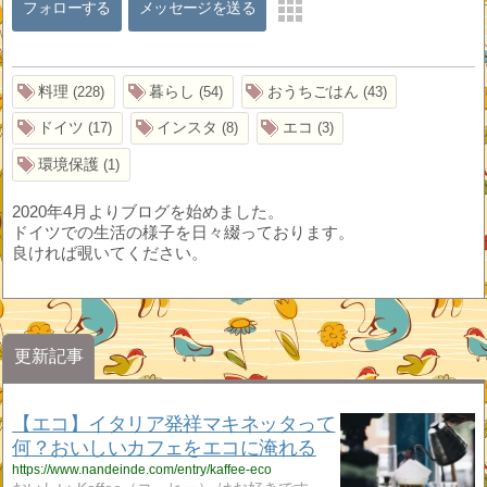
フォローする
メッセージを送る
料理
暮らし
おうちごはん
228
54
43
ドイツ
インスタ
エコ
17
8
3
環境保護
1
2020年4月よりブログを始めました。
ドイツでの生活の様子を日々綴っております。
良ければ覗いてください。
更新記事
【エコ】イタリア発祥マキネッタって
何？おいしいカフェをエコに淹れる
https://www.nandeinde.com/entry/kaffee-eco