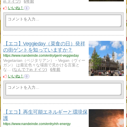
in ドイツ
6年前
いいね！
1
【エコ】Veggieday（菜食の日）発祥
の街ゲントを知っていますか？
https://www.nandeinde.com/entry/gent-veggieday
Vegetarian（ベジタリアン）・Vegan（ヴィー
ガン） は最近色々な場面で見かける言葉と
な…
なんで？in ドイツ
6年前
いいね！
0
【エコ】再生可能エネルギーと環境保
護
https://www.nandeinde.com/entry/nh-energy