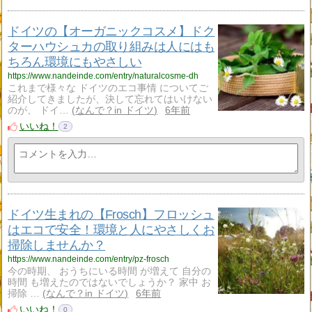
ドイツの【オーガニックコスメ】ドク
ターハウシュカの取り組みは人にはも
ちろん環境にもやさしい
https://www.nandeinde.com/entry/naturalcosme-dh
これまで様々な ドイツのエコ事情 についてご
紹介してきましたが、決して忘れてはいけない
のが、 ドイ…
なんで？in ドイツ
6年前
いいね！
2
ドイツ生まれの【Frosch】フロッシュ
はエコで安全！環境と人にやさしくお
掃除しませんか？
https://www.nandeinde.com/entry/pz-frosch
今の時期、 おうちにいる時間 が増えて 自分の
時間 も増えたのではないでしょうか？ 家中 お
掃除 …
なんで？in ドイツ
6年前
いいね！
0