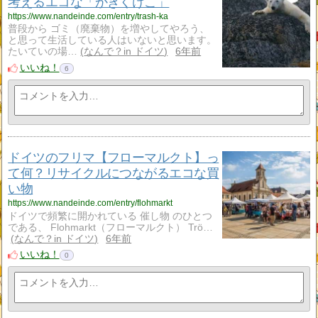
考えるエコな「かきくけこ」
https://www.nandeinde.com/entry/trash-ka
普段から ゴミ（廃棄物）を増やしてやろう、
と思って生活している人はいないと思います。
たいていの場…
なんで？in ドイツ
6年前
いいね！
6
ドイツのフリマ【フローマルクト】っ
て何？リサイクルにつながるエコな買
い物
https://www.nandeinde.com/entry/flohmarkt
ドイツで頻繁に開かれている 催し物 のひとつ
である、 Flohmarkt（フローマルクト） Trö…
なんで？in ドイツ
6年前
いいね！
0