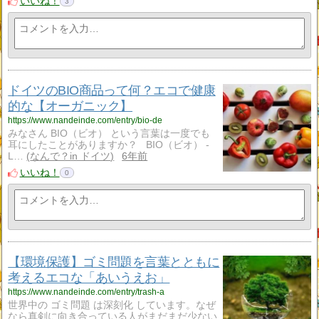
いいね！
3
ドイツのBIO商品って何？エコで健康
的な【オーガニック】
https://www.nandeinde.com/entry/bio-de
みなさん BIO（ビオ） という言葉は一度でも
耳にしたことがありますか？ BIO（ビオ） -
L…
なんで？in ドイツ
6年前
いいね！
0
【環境保護】ゴミ問題を言葉とともに
考えるエコな「あいうえお」
https://www.nandeinde.com/entry/trash-a
世界中の ゴミ問題 は深刻化 しています。なぜ
なら真剣に向き合っている人がまだまだ少ない