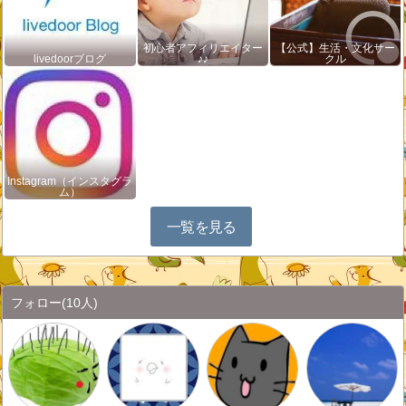
初心者アフィリエイター
【公式】生活・文化サー
livedoorブログ
♪♪
クル
Instagram（インスタグラ
ム）
一覧を見る
フォロー
(10人)