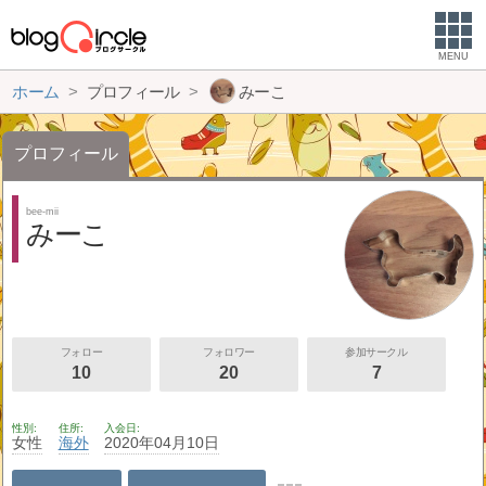
MENU
ホーム
プロフィール
みーこ
プロフィール
bee-mii
みーこ
フォロー
フォロワー
参加サークル
10
20
7
性別
住所
入会日
女性
海外
2020年04月10日