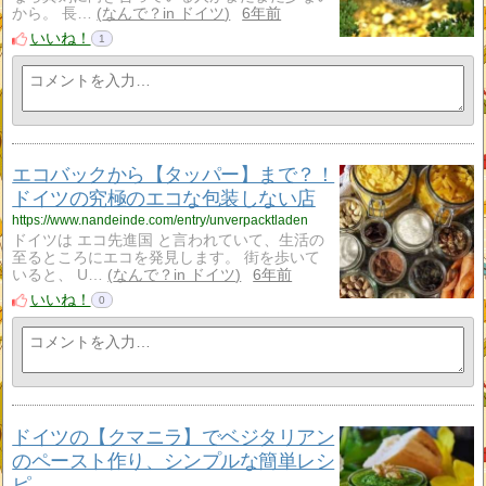
から。 長…
なんで？in ドイツ
6年前
いいね！
1
エコバックから【タッパー】まで？！
ドイツの究極のエコな包装しない店
https://www.nandeinde.com/entry/unverpacktladen
ドイツは エコ先進国 と言われていて、生活の
至るところにエコを発見します。 街を歩いて
いると、 U…
なんで？in ドイツ
6年前
いいね！
0
ドイツの【クマニラ】でベジタリアン
のペースト作り、シンプルな簡単レシ
ピ