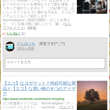
おいしい Kaffee（コ―ヒー） はお好きです
か？そのコーヒーを普段おうちで飲む場合、ど
うやって淹れていますか？ この記事では、お
いしいカフェをエコに淹れる方法を、エコなア
イテムとともにご紹介します！
Nachhaltigkeit（持続可能性） のことを考え
て、 ゴミを最小限に減らしたり、健…
なん
で？in ドイツ
6年前
いいね！
2
どんぱっち
拝見です(*^_^*)
1年2ヶ月前
【エコ】なヨガマット？持続可能な商
品と【エコ】な買い物の８つのアイデ
ア
https://www.nandeinde.com/entry/nh-shopping
エコ先進国ドイツでは、 Nachhaltigkeit（ナッ
ハハルティヒカイト）・ nachhalt…
なんで？