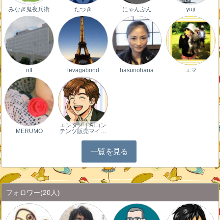
みなぎ鬼夜兵衛
たつき
にゃんぷん
yuji
ntt
levagabond
hasunohana
エマ
エンタメ｜AIコン
MERUMO
テンツ販売マイ…
一覧を見る
フォロワー
(20人)