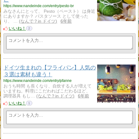
https://www.nandeinde.com/entry/pesto-br
みなさんにとって、 Pesto（ペースト） は身近
にありますか？ パスタソース として使った
り、 …
なんで？in ドイツ
6年前
いいね！
2
ドイツ生まれの【フライパン】人気の
３選は素材も違う！
https://www.nandeinde.com/entry/pfanne
おうち時間 も長くなり、自炊する人が増えて
いますね。料理にこだわればこだわるほど、
調理器具 もし…
なんで？in ドイツ
6年前
いいね！
1