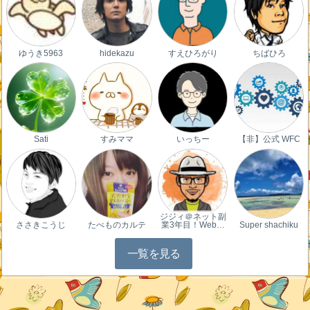
ゆうき5963
hidekazu
すえひろがり
ちばひろ
Sati
すみママ
いっちー
【非】公式 WFC
ジジィ＠ネット副
ささきこうじ
たべものカルテ
業3年目！Web…
Super shachiku
一覧を見る