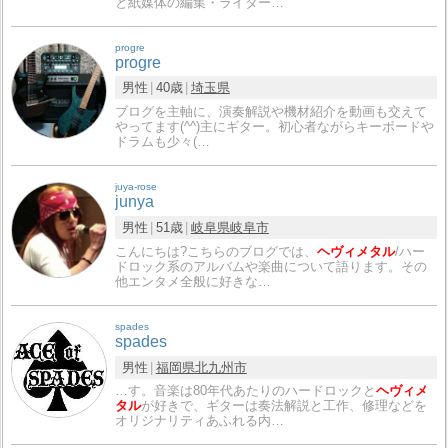
と紙媒体の編集・ライター…
progre
progre
男性
40歳
埼玉県
ブログを主軸に、演奏解説や機材紹介を動画も交えて
やってます(^^)主にギター。初心者ながらキーボードや
ドラムも少々(…
juya-rose
junya
男性
51歳
岐阜県
岐阜市
こんにちは?こちらのブログでは、
ヘヴィメタル
/ハー
ドロック系のアルバムや楽曲について語ります。その
他エンタメ全般に好きな…
spades
spades
男性
福岡県
北九州市
…す。音楽は80年代あたりのハードロックと
ヘヴィメ
タル
が好きで、ギターは奏法解説と工作、修理などを
オリジナリティあふれる内…