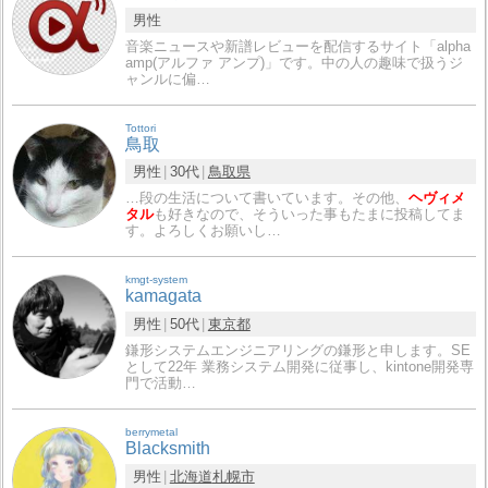
男性
音楽ニュースや新譜レビューを配信するサイト「alpha
amp(アルファ アンプ)」です。中の人の趣味で扱うジ
ャンルに偏…
Tottori
鳥取
男性
30代
鳥取県
…段の生活について書いています。その他、
ヘヴィメ
タル
も好きなので、そういった事もたまに投稿してま
す。よろしくお願いし…
kmgt-system
kamagata
男性
50代
東京都
鎌形システムエンジニアリングの鎌形と申します。SE
として22年 業務システム開発に従事し、kintone開発専
門で活動…
berrymetal
Blacksmith
男性
北海道
札幌市