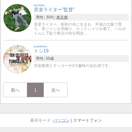
kantoku
音楽ライター”監督”
男性
30代
東京都
音楽ライター。昭和の末に生まれ、平成の大阪で育
ち、革ジャンを羽織り、ロックシャツを着て、ベルボ
トムに下駄で東京の街を闊歩…
toshihrhm
トシ19
男性
55歳
音楽鑑賞とサッカーが2大趣味の会社員です。
前へ
1
次へ
パソコン
スマートフォン