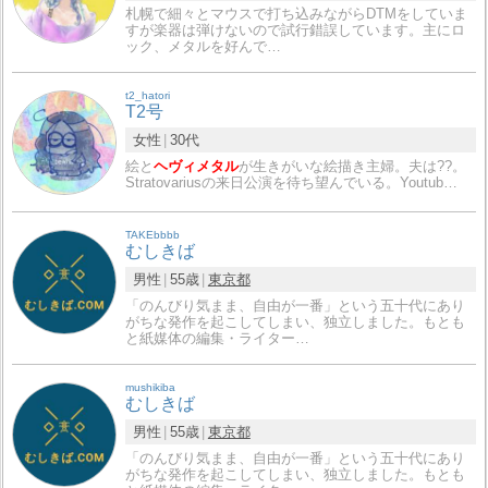
札幌で細々とマウスで打ち込みながらDTMをしていま
すが楽器は弾けないので試行錯誤しています。主にロ
ック、メタルを好んで…
t2_hatori
T2号
女性
30代
絵と
ヘヴィメタル
が生きがいな絵描き主婦。夫は??。
Stratovariusの来日公演を待ち望んでいる。Youtub…
TAKEbbbb
むしきば
男性
55歳
東京都
「のんびり気まま、自由が一番」という五十代にあり
がちな発作を起こしてしまい、独立しました。もとも
と紙媒体の編集・ライター…
mushikiba
むしきば
男性
55歳
東京都
「のんびり気まま、自由が一番」という五十代にあり
がちな発作を起こしてしまい、独立しました。もとも