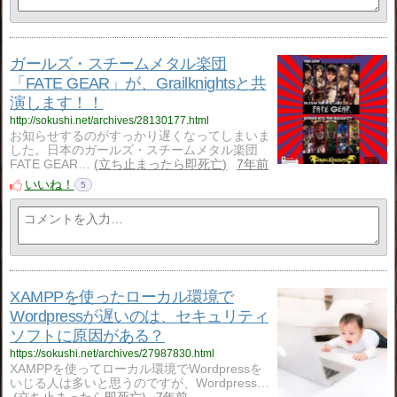
ガールズ・スチームメタル楽団
「FATE GEAR」が、Grailknightsと共
演します！！
http://sokushi.net/archives/28130177.html
お知らせするのがすっかり遅くなってしまいま
した。日本のガールズ・スチームメタル楽団
FATE GEAR…
立ち止まったら即死亡
7年前
いいね！
5
XAMPPを使ったローカル環境で
Wordpressが遅いのは、セキュリティ
ソフトに原因がある？
https://sokushi.net/archives/27987830.html
XAMPPを使ってローカル環境でWordpressを
いじる人は多いと思うのですが、Wordpress…