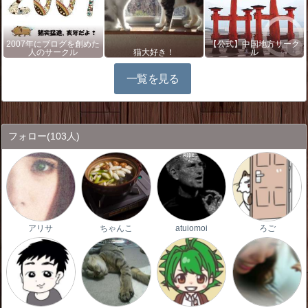
2007年にブログを創めた
【公式】中国地方サーク
人のサークル
猫大好き！
ル
一覧を見る
フォロー
(103人)
アリサ
ちゃんこ
atuiomoi
ろご