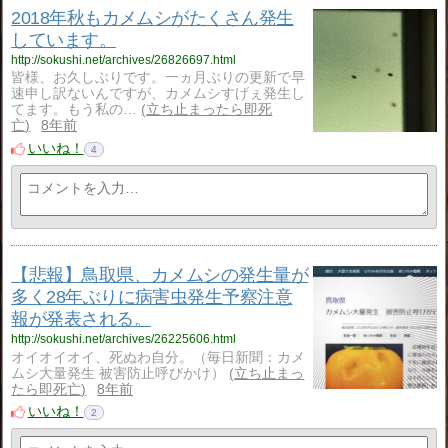
2018年秋もカメムシがたくさん発生
しています。
http://sokushi.net/archives/26826697.html
皆様、お久しぶりです。一ヵ月ぶりの更新で早
速申し訳ないんですが、カメムシすげぇ発生し
てます。もう私の…
立ち止まったら即死
亡
8年前
いいね！
4
【悲報】鳥取県、カメムシの発生量が
多く28年ぶりに病害虫発生予察注意
報が発表される。
http://sokushi.net/archives/26225606.html
オイオイオイ、死ぬわ自分。（毎日新聞：カメ
ムシ大量発生 被害防止呼びかけ）
立ち止まっ
たら即死亡
8年前
いいね！
2