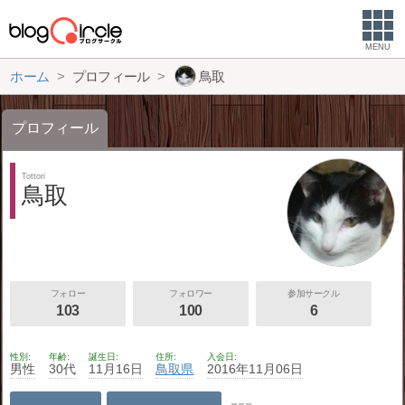
MENU
ホーム
プロフィール
鳥取
プロフィール
Tottori
鳥取
フォロー
フォロワー
参加サークル
103
100
6
性別
年齢
誕生日
住所
入会日
男性
30代
11月16日
鳥取県
2016年11月06日