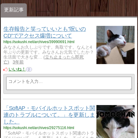
更新記事
生存報告と笑っていいとも”呪いの
CD”でアクセス爆増について
https://sokushi.net/archives/39990691.html
みなさんお久しぶりです。鳥取です。なんと4
年ぶりの更新です。みなさんお元気でしたか？
生活面で大きな変…
立ち止まったら即死
亡
3年前
いいね！
2
「SoftAP・モバイルホットスポット関
連のトラブルについて。」を更新しま
した。
https://sokushi.net/archives/29275116.html
「SoftAP・モバイルホットスポット関連のトラ