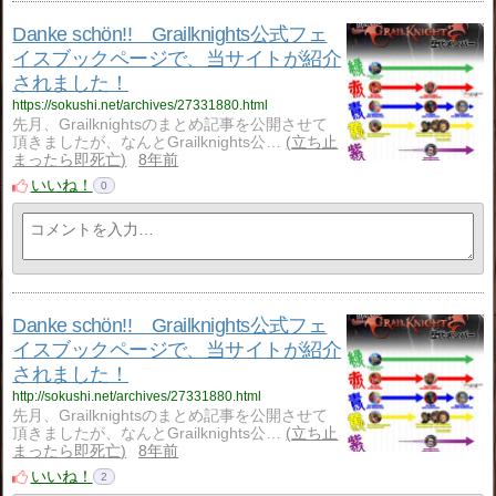
Danke schön!! Grailknights公式フェ
イスブックページで、当サイトが紹介
されました！
https://sokushi.net/archives/27331880.html
先月、Grailknightsのまとめ記事を公開させて
頂きましたが、なんとGrailknights公…
立ち止
まったら即死亡
8年前
いいね！
0
Danke schön!! Grailknights公式フェ
イスブックページで、当サイトが紹介
されました！
http://sokushi.net/archives/27331880.html
先月、Grailknightsのまとめ記事を公開させて
頂きましたが、なんとGrailknights公…
立ち止
まったら即死亡
8年前
いいね！
2