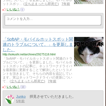
ブルについて。」を更新しました。モバイルホ
ットスポッ…
立ち止まったら即死亡
7年前
いいね！
1
「SoftAP・モバイルホットスポット関
連のトラブルについて。」を更新しま
した。
http://sokushi.net/archives/29275116.html
「SoftAP・モバイルホットスポット関連のトラ
ブルについて。」を更新しました。モバイルホ
ットスポットの記事に、ネットワークドライバ
を最新版に更新することで解決したというコメ
ントを頂きまして、そちらの内容を追記してい
ます。実はネットワークドライバの更新につい
て...
立ち止まったら即死亡
7年前
いいね！
10
Junko
拝見させていただきました。
5年前