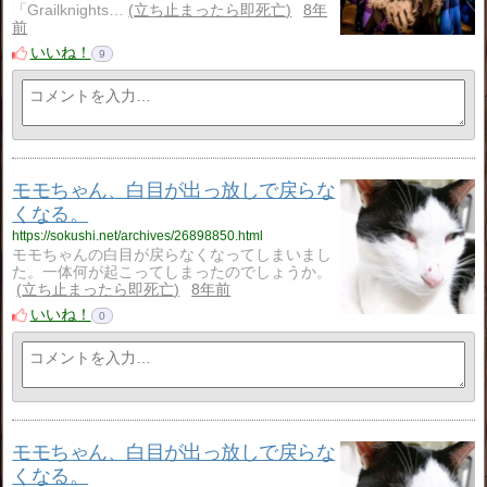
「Grailknights…
立ち止まったら即死亡
8年
前
いいね！
9
モモちゃん、白目が出っ放しで戻らな
くなる。
https://sokushi.net/archives/26898850.html
モモちゃんの白目が戻らなくなってしまいまし
た。一体何が起こってしまったのでしょうか。
立ち止まったら即死亡
8年前
いいね！
0
モモちゃん、白目が出っ放しで戻らな
くなる。