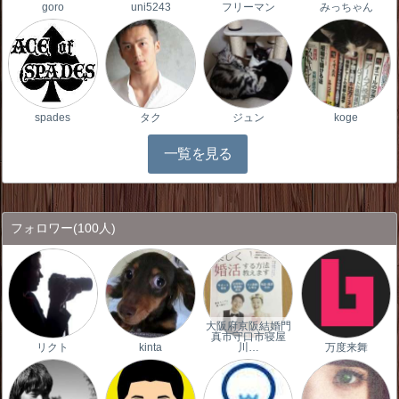
goro
uni5243
フリーマン
みっちゃん
spades
タク
ジュン
koge
一覧を見る
フォロワー
(100人)
大阪府京阪結婚門
真市守口市寝屋
リクト
kinta
川…
万度来舞