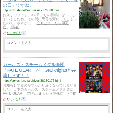
の日」ですね。
http://sokushi.net/archives/29176580.html
お久しぶりです。3ヵ月ぶりの投稿になってし
まいましたね。その間に元号も変わってしまっ
たので、さすがに…
立ち止まったら即死
亡
7年前
いいね！
3
ガールズ・スチームメタル楽団
「FATE GEAR」が、Grailknightsと共
演します！！
https://sokushi.net/archives/28130177.html
お知らせするのがすっかり遅くなってしまいま
した。日本のガールズ・スチームメタル楽団
FATE GEAR…
立ち止まったら即死亡
7年前
いいね！
0