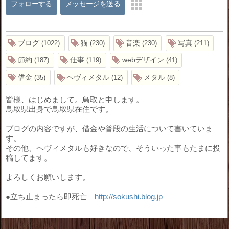
フォローする
メッセージを送る
ブログ
猫
音楽
写真
1022
230
230
211
節約
仕事
webデザイン
187
119
41
借金
ヘヴィメタル
メタル
35
12
8
皆様、はじめまして。鳥取と申します。
鳥取県出身で鳥取県在住です。
ブログの内容ですが、借金や普段の生活について書いていま
す。
その他、ヘヴィメタルも好きなので、そういった事もたまに投
稿してます。
よろしくお願いします。
●立ち止まったら即死亡
http://sokushi.blog.jp