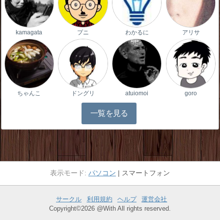
kamagata
プニ
わかるに
アリサ
ちゃんこ
ドングリ
atuiomoi
goro
一覧を見る
パソコン
スマートフォン
サークル
利用規約
ヘルプ
運営会社
Copyright©2026 @With All rights reserved.