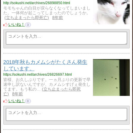
http://sokushi.net/archives/26898850.html
モモちゃんの白目が戻らなくなってしまいまし
た。一体何が起こってしまったのでしょうか。
立ち止まったら即死亡
8年前
いいね！
3
2018年秋もカメムシがたくさん発生
しています。
https://sokushi.net/archives/26826697.html
皆様、お久しぶりです。一ヵ月ぶりの更新で早
速申し訳ないんですが、カメムシすげぇ発生し
てます。もう私の…
立ち止まったら即死
亡
8年前
いいね！
0