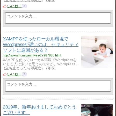
立ち止まったら即死亡
7年前
いいね！
0
XAMPPを使ったローカル環境で
Wordpressが遅いのは、セキュリティ
ソフトに原因がある？
http://sokushi.net/archives/27987830.html
XAMPPを使ってローカル環境でWordpressを
いじる人は多いと思うのですが、Wordpress…
立ち止まったら即死亡
7年前
いいね！
5
2019年、新年あけましておめでとう
ございます。