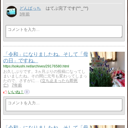
どんぱっち
はてぶ完了です(*^_^*)
3年前
「令和」になりましたね。そして「母
の日」ですね。
https://sokushi.net/archives/29176580.html
お久しぶりです。3ヵ月ぶりの投稿になってし
まいましたね。その間に元号も変わってしまっ
たので、さすがに…
立ち止まったら即死
亡
7年前
いいね！
0
「令和」になりましたね。そして「母