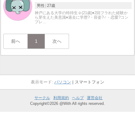
男性
27歳
神戸にある大学の特待生☺️(21歳)♦️2回フラれた経験か
ら芽生えた美意識♦️過去に学歴?・容姿?‍♂️・恋愛?コン
プレ…
前へ
1
次へ
パソコン
スマートフォン
サークル
利用規約
ヘルプ
運営会社
Copyright©2026 @With All rights reserved.