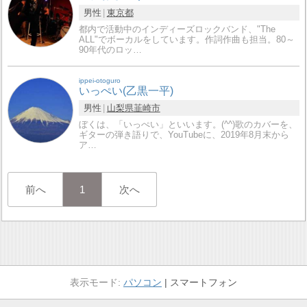
男性
東京都
都内で活動中のインディーズロックバンド、"The
ALL"でボーカルをしています。作詞作曲も担当。80～
90年代のロッ…
ippei-otoguro
いっぺい(乙黒一平)
男性
山梨県
韮崎市
ぼくは、「いっぺい」といいます。(^^)歌のカバーを、
ギターの弾き語りで、YouTubeに、2019年8月末から
ア…
前へ
1
次へ
パソコン
スマートフォン