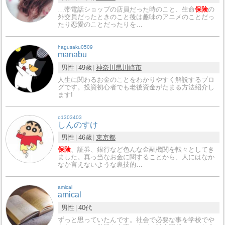
…帯電話ショップの店員だった時のこと、生命
保険
の
外交員だったときのこと後は趣味のアニメのことだっ
たり恋愛のことだったりを…
hagusaku0509
manabu
男性
49歳
神奈川県
川崎市
人生に関わるお金のことをわかりやすく解説するブロ
グです。投資初心者でも老後資金がたまる方法紹介し
ます!
o1303403
しんのすけ
男性
46歳
東京都
保険
、証券、銀行など色んな金融機関を転々としてき
ました。真っ当なお金に関することから、人にはなか
なか言えないような裏技的…
amical
amical
男性
40代
ずっと思っていたんです。社会で必要な事を学校でや