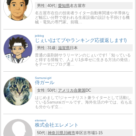
男性
40代
愛知県
名古屋市
名古屋市在住の技術者ライター自動車関連や半導体な
ど幅広い分野で使われる生産設備の設計を手掛ける機
械・電気の専門家。前職…
jeiblog
じぇい(はてブやランキング応援返します!)
男性
31歳
滋賀県
日本
普通の薬剤師サラリーマンのじぇいです!「知っている
と得する情報で、人より1歩幸せに生きる方法の発信」
をテーマにブログ運…
Samurai-girl
侍ガール
女性
50代
アメリカ合衆国
DC
はじめまして!ジャーナリスト兼ライターとして活動し
ているSamuraiガールです。海外生活の中では、右も左
も分からず立…
element
株式会社エレメント
50代
神奈川県
川崎市
幸区古市場1-15