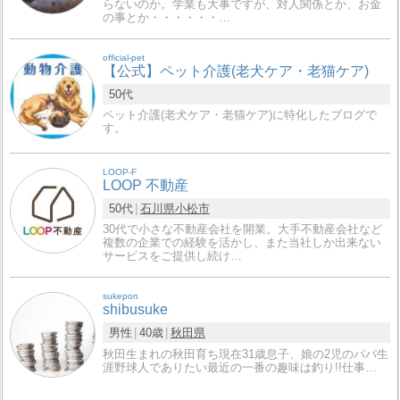
らないのか。学業も大事ですが、対人関係とか、お金
の事とか・・・・・・…
official-pet
【公式】ペット介護(老犬ケア・老猫ケア)
50代
ペット介護(老犬ケア・老猫ケア)に特化したブログで
す。
LOOP-F
LOOP 不動産
50代
石川県
小松市
30代で小さな不動産会社を開業。大手不動産会社など
複数の企業での経験を活かし、また当社しか出来ない
サービスをご提供し続け…
sukepon
shibusuke
男性
40歳
秋田県
秋田生まれの秋田育ち現在31歳息子、娘の2児のパパ生
涯野球人でありたい最近の一番の趣味は釣り!!仕事…