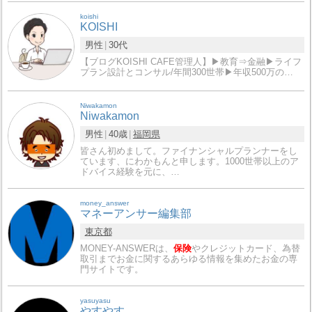
koishi
KOISHI
男性
30代
【ブログKOISHI CAFE管理人】▶教育⇒金融▶︎ライフ
プラン設計とコンサル/年間300世帯▶︎年収500万の…
Niwakamon
Niwakamon
男性
40歳
福岡県
皆さん初めまして。ファイナンシャルプランナーをし
ています、にわかもんと申します。1000世帯以上のア
ドバイス経験を元に、…
money_answer
マネーアンサー編集部
東京都
MONEY-ANSWERは、
保険
やクレジットカード、為替
取引までお金に関するあらゆる情報を集めたお金の専
門サイトです。
yasuyasu
やすやす