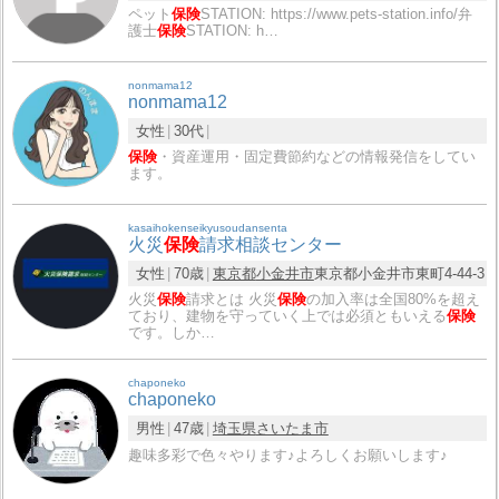
ペット
保険
STATION: https://www.pets-station.info/弁
護士
保険
STATION: h…
nonmama12
nonmama12
女性
30代
保険
・資産運用・固定費節約などの情報発信をしてい
ます。
kasaihokenseikyusoudansenta
火災
保険
請求相談センター
女性
70歳
東京都
小金井市
東京都小金井市東町4-44-3
火災
保険
請求とは 火災
保険
の加入率は全国80%を超え
ており、建物を守っていく上では必須ともいえる
保険
です。しか…
chaponeko
chaponeko
男性
47歳
埼玉県
さいたま市
趣味多彩で色々やります♪よろしくお願いします♪