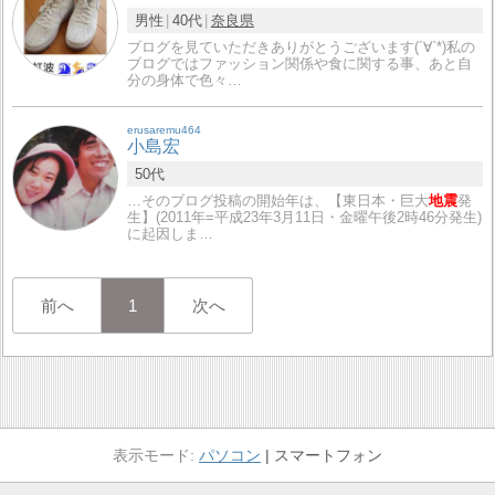
男性
40代
奈良県
ブログを見ていただきありがとうございます(´∀`*)私の
ブログではファッション関係や食に関する事、あと自
分の身体で色々…
erusaremu464
小島宏
50代
…そのブログ投稿の開始年は、【東日本・巨大
地震
発
生】(2011年=平成23年3月11日・金曜午後2時46分発生)
に起因しま…
前へ
1
次へ
パソコン
スマートフォン