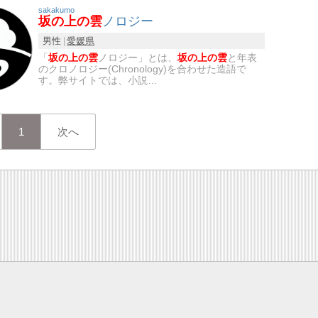
sakakumo
坂の上の雲
ノロジー
男性
愛媛県
「
坂の上の雲
ノロジー」とは、
坂の上の雲
と年表
のクロノロジー(Chronology)を合わせた造語で
す。弊サイトでは、小説…
1
次へ