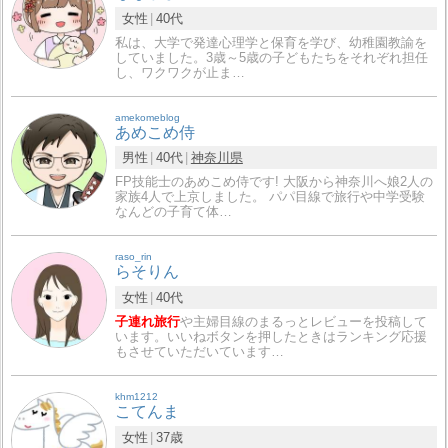
女性
40代
私は、大学で発達心理学と保育を学び、幼稚園教諭を
していました。3歳～5歳の子どもたちをそれぞれ担任
し、ワクワクが止ま…
amekomeblog
あめこめ侍
男性
40代
神奈川県
FP技能士のあめこめ侍です! 大阪から神奈川へ娘2人の
家族4人で上京しました。 パパ目線で旅行や中学受験
なんどの子育て体…
raso_rin
らそりん
女性
40代
子連れ旅行
や主婦目線のまるっとレビューを投稿して
います。いいねボタンを押したときはランキング応援
もさせていただいています…
khm1212
こてんま
女性
37歳