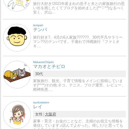
旅行大好き!2021年産まれの息子と夫との家族旅行の思
い出を残したくてブログを始めました(*^▽^*)なるべく
安く、沢山…
tempah
テンパ
旅行好き?、4児の6人家族?‍?‍??‍?‍?、30代平凡サラリー
マン?‍?のテンパです。子連れで沖縄旅行『ファミオ
キ…
MakaotoChipiro
マカオとチピロ
30代
家族旅行、観光、子育て情報をメインに投稿していま
す(*^^*)その他:ネコ、テニス、ブログ運営、レビュー、
精神疾患…
syufustation
レイ
女性
大阪府
家事・育児・お金のことなど、主婦のお役立ち情報を
発信しています♫読んでよかった。得した!と思っても