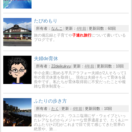
たびめもり
所有者：
なんこ
更新：
4年前
更新回数：
60回
旅の備忘録と子育てや
子連れ旅行
について書いている
ブログです。
夫婦de育休
所有者：
22deikukyu
更新：
4年前
更新回数：
10回
中小企業に勤める平凡アラフォー夫婦が2人そろって1
年の育児休業を取得し、現在は夫婦そろって育休を延
長中です。私たちが育休取得前に不安だったことや複
雑な育休制度を…
ふたりの歩き方
所有者：
たく
更新：
4年前
更新回数：
10回
南極やレンソイス、ウユニ塩湖にザ・ウェイブといっ
たレアなものからメジャーな世界遺産まで、たく&ぶー
のふたり(+2児)がこれまで目で見て感じてきた世界の
絶景や、旅…