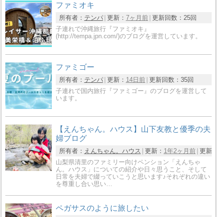
ファミオキ
所有者：
テンパ
更新：
7ヶ月前
更新回数：
25回
子連れで沖縄旅行『ファミオキ』
(http://tempa.jpn.com/)のブログを運営しています。
ファミゴー
所有者：
テンパ
更新：
14日前
更新回数：
35回
子連れで国内旅行『ファミゴー』のブログを運営して
います。
【えんちゃん。ハウス】山下友教と優季の夫
婦ブログ
所有者：
えんちゃん。ハウス
更新：
1年2ヶ月前
更新
山梨県清里のファミリー向けペンション「えんちゃ
ん。ハウス」についての紹介や日々思うこと、そして
日常を夫婦で綴っていこうと思います♪それぞれの違い
を尊重し合い思い…
ペガサスのように旅したい