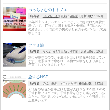
ぺっちょむのトトノエ
所有者：
ぺっちょむ
更新：
4年前
更新回数：
16回
15年以上システムエンジニアとして働き続けた経験に
基づいて、 IT技術に関する資格や技術の活用について
の紹介と、パパ歴6年の男の子と女の子のパパとして経
験してき…
ファミ旅
所有者：
ななかまど
更新：
4年前
更新回数：
10回
旅行が趣味なので、子連れお出かけ情報を発信してい
ます。絶景や宿で癒され、本物の体験をしより楽しく
子育てしていきましょう♪
旅するHSP
所有者：
のこ
更新：
2年9ヶ月前
更新回数：
112回
人混みや騒音が苦手だけど旅が大好きなHSS型HSPの
子連れ旅ブログです。子連れ旅を心から楽しみたいあ
なたへ、私が見つけた心地いい旅スポットや可愛いお
土産をシェア…