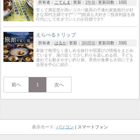
所有者：
こてんま
更新：
2年前
更新回数：
10回
安くて満足度が高いコスパ最高の子連れ家族旅行が好
きな30代主婦です(*^▽^*)投資も大好き♡投資利益を旅
行代にして生きていくのが目標です!!
えらべるトリップ
所有者：
はるか
更新：
3時間前
更新回数：
33回
家族で無理なく楽しめる旅行や宿選びの情報をまとめ
ています。海の近くで少し釣りを楽しめる宿、子ども
連れでも動きやすい釣り旅、景色や食事も大切にでき
る宿を中心に紹介…
前へ
1
次へ
パソコン
スマートフォン