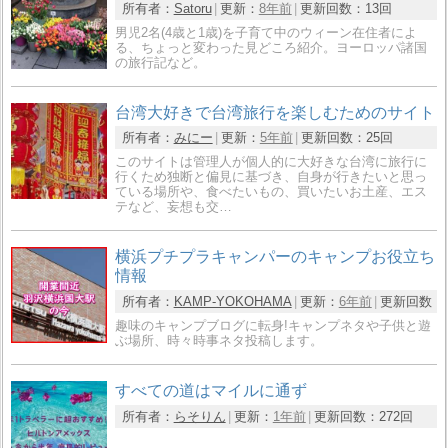
所有者：
Satoru
更新：
8年前
更新回数：
13回
男児2名(4歳と1歳)を子育て中のウィーン在住者によ
る、ちょっと変わった見どころ紹介。ヨーロッパ諸国
の旅行記など。
台湾大好きで台湾旅行を楽しむためのサイト
所有者：
みにー
更新：
5年前
更新回数：
25回
このサイトは管理人が個人的に大好きな台湾に旅行に
行くため独断と偏見に基づき、自身が行きたいと思っ
ている場所や、食べたいもの、買いたいお土産、エス
テなど、妄想も交…
横浜プチプラキャンパーのキャンプお役立ち
情報
所有者：
KAMP-YOKOHAMA
更新：
6年前
更新回数：
趣味のキャンプブログに転身!キャンプネタや子供と遊
ぶ場所、時々時事ネタ投稿します。
すべての道はマイルに通ず
所有者：
らそりん
更新：
1年前
更新回数：
272回