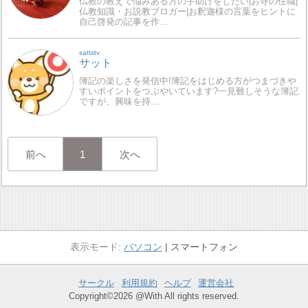
仏教の教えで悩みある方の手助けをしたい|お寺の住職|
仏教知識・お説教ブロガー|お釈迦様の言葉をヒントに
自己啓発の記事を作…
sattstv
サット
簿記の楽しさを発信中!簿記をはじめる方がつまづきや
すいポイントをつぶやいています?一見難しそうな簿記
ですが、興味を持…
前へ
1
次へ
パソコン
スマートフォン
サークル
利用規約
ヘルプ
運営会社
Copyright©2026 @With All rights reserved.