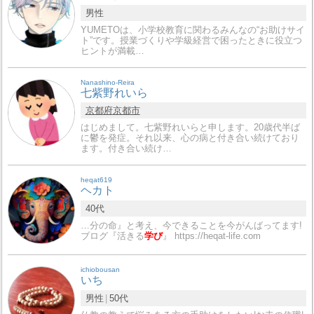
男性
YUMETOは、小学校教育に関わるみんなの“お助けサイ
ト”です。授業づくりや学級経営で困ったときに役立つ
ヒントが満載…
Nanashino-Reira
七紫野れいら
京都府
京都市
はじめまして。七紫野れいらと申します。20歳代半ば
に鬱を発症。それ以来、心の病と付き合い続けており
ます。付き合い続け…
heqat619
ヘカト
40代
…分の命』と考え、今できることを今がんばってます!
ブログ『活きる
学び
』 https://heqat-life.com
ichiobousan
いち
男性
50代