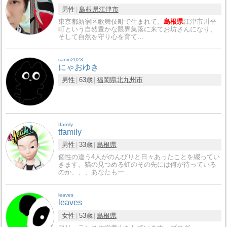
男性
島根県
江津市
東京都新宿区歌舞伎町で生まれて、
島根県
江津市川平
町という自然豊かな限界集落に来てお坊さんになり、
そして自然を守り心を育て…
sanin2023
にゃおゆき
男性
63歳
福岡県
北九州市
tfamily
tfamily
男性
33歳
島根県
個性の違う4人がのんびりと日々あったことを綴ってい
きます。猫の見つめる虹のその先には何が待っている
のか、、、あなたも一…
leaves
leaves
女性
53歳
島根県