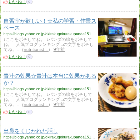
いいね！
0
自習室が欲しい！☆私の学習・作業ス
ペース
https://blogs.yahoo.co.jp/okirakugokurakupanda1515/15408087.html
↓ここをポチしてね。 ↓パンダの絵をポチして
ね。 人気ブログランキング ↓の文字をポチし
てね。…
nutritionist…
9年前
いいね！
0
青汁の効果☆青汁は本当に効果がある
か？
https://blogs.yahoo.co.jp/okirakugokurakupanda1515/15405781.html
↓ここをポチしてね。 ↓パンダの絵をポチして
ね。 人気ブログランキング ↓の文字をポチし
てね。…
nutritionist…
9年前
いいね！
0
出鼻をくじかれた話し
https://blogs.yahoo.co.jp/okirakugokurakupanda1515/15400427.html