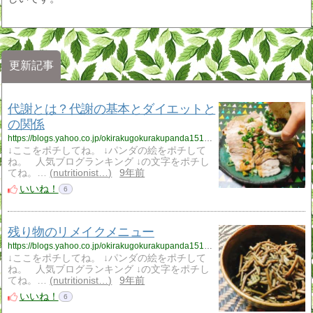
更新記事
代謝とは？代謝の基本とダイエットと
の関係
https://blogs.yahoo.co.jp/okirakugokurakupanda1515/15426530.html
↓ここをポチしてね。 ↓パンダの絵をポチして
ね。 人気ブログランキング ↓の文字をポチし
てね。…
nutritionist…
9年前
いいね！
6
残り物のリメイクメニュー
https://blogs.yahoo.co.jp/okirakugokurakupanda1515/15420518.html
↓ここをポチしてね。 ↓パンダの絵をポチして
ね。 人気ブログランキング ↓の文字をポチし
てね。…
nutritionist…
9年前
いいね！
6