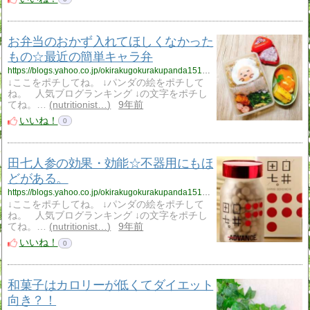
お弁当のおかず入れてほしくなかった
もの☆最近の簡単キャラ弁
https://blogs.yahoo.co.jp/okirakugokurakupanda1515/15415031.html
↓ここをポチしてね。 ↓パンダの絵をポチして
ね。 人気ブログランキング ↓の文字をポチし
てね。…
nutritionist…
9年前
いいね！
0
田七人参の効果・効能☆不器用にもほ
どがある。
https://blogs.yahoo.co.jp/okirakugokurakupanda1515/15407776.html
↓ここをポチしてね。 ↓パンダの絵をポチして
ね。 人気ブログランキング ↓の文字をポチし
てね。…
nutritionist…
9年前
いいね！
0
和菓子はカロリーが低くてダイエット
向き？！