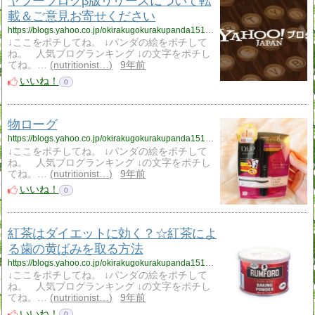
ヤフーブログβ版リリースについて転
載＆ご意見お寄せください
https://blogs.yahoo.co.jp/okirakugokurakupanda1515/15421975.html
↓ここをポチしてね。 ↓パンダの絵をポチして
ね。 人気ブログランキング ↓の文字をポチし
てね。…
nutritionist…
9年前
いいね！
0
物ローグ
https://blogs.yahoo.co.jp/okirakugokurakupanda1515/15417842.html
↓ここをポチしてね。 ↓パンダの絵をポチして
ね。 人気ブログランキング ↓の文字をポチし
てね。…
nutritionist…
9年前
いいね！
0
紅茶はダイエットに効く？☆紅茶によ
る歯の黄ばみを取る方法
https://blogs.yahoo.co.jp/okirakugokurakupanda1515/15417595.html
↓ここをポチしてね。 ↓パンダの絵をポチして
ね。 人気ブログランキング ↓の文字をポチし
てね。…
nutritionist…
9年前
いいね！
0