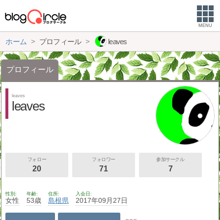
MENU
ホーム
プロフィール
leaves
プロフィール
leaves
leaves
フォロー
フォロワー
参加サークル
20
71
7
性別
年齢
住所
入会日
女性
53歳
島根県
2017年09月27日