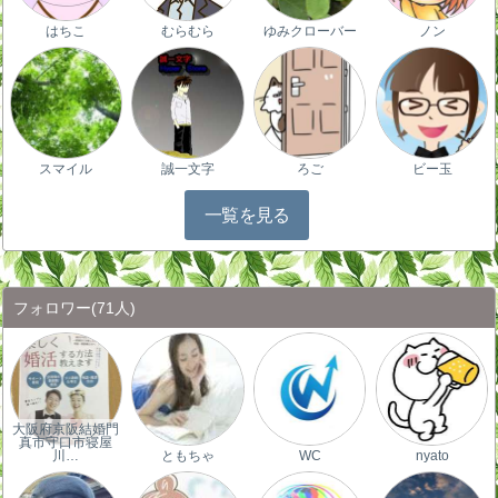
はちこ
むらむら
ゆみクローバー
ノン
スマイル
誠一文字
ろご
ビー玉
一覧を見る
フォロワー
(71人)
大阪府京阪結婚門
真市守口市寝屋
川…
ともちゃ
WC
nyato