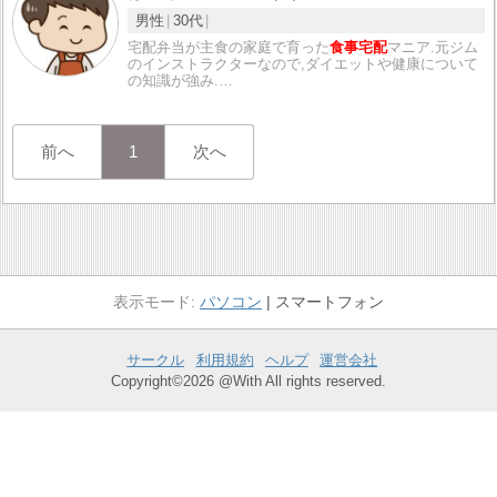
男性
30代
宅配弁当が主食の家庭で育った
食事宅配
マニア.元ジム
のインストラクターなので,ダイエットや健康について
の知識が強み.…
前へ
1
次へ
パソコン
スマートフォン
サークル
利用規約
ヘルプ
運営会社
Copyright©2026 @With All rights reserved.