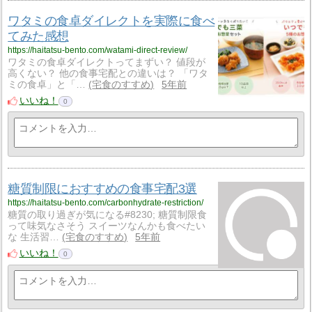
ワタミの食卓ダイレクトを実際に食べ
てみた感想
https://haitatsu-bento.com/watami-direct-review/
ワタミの食卓ダイレクトってまずい？ 値段が
高くない？ 他の食事宅配との違いは？ 「ワタ
ミの食卓」と「…
宅食のすすめ
5年前
いいね！
0
糖質制限におすすめの食事宅配3選
https://haitatsu-bento.com/carbonhydrate-restriction/
糖質の取り過ぎが気になる#8230; 糖質制限食
って味気なさそう スイーツなんかも食べたい
な 生活習…
宅食のすすめ
5年前
いいね！
0