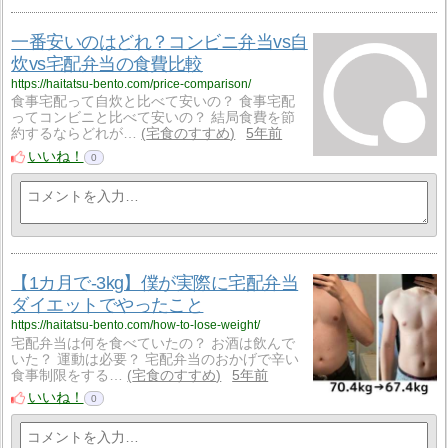
一番安いのはどれ？コンビニ弁当vs自
炊vs宅配弁当の食費比較
https://haitatsu-bento.com/price-comparison/
食事宅配って自炊と比べて安いの？ 食事宅配
ってコンビニと比べて安いの？ 結局食費を節
約するならどれが…
宅食のすすめ
5年前
いいね！
0
【1カ月で-3kg】僕が実際に宅配弁当
ダイエットでやったこと
https://haitatsu-bento.com/how-to-lose-weight/
宅配弁当は何を食べていたの？ お酒は飲んで
いた？ 運動は必要？ 宅配弁当のおかげで辛い
食事制限をする…
宅食のすすめ
5年前
いいね！
0