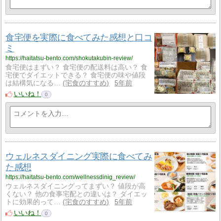
食宅便を実際に食べてみた感想と口コ
ミ
https://haitatsu-bento.com/shokutakubin-review/
食宅便はまずい？ 食宅便の配送料は高い？ 食
宅便でダイエットできる？ 食宅便の味や値段
は結構気になる…
宅食のすすめ
5年前
いいね！
0
ウェルネスダイニング実際に食べてみ
た感想
https://haitatsu-bento.com/wellnessdinig_review/
ウェルネスダイニングってまずい？ 値段が高
くない？ 他の食事宅配との違いは？ ダイエッ
トに効果的って…
宅食のすすめ
5年前
いいね！
0