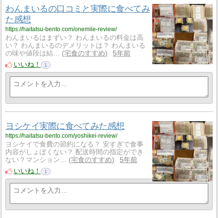
わんまいるの口コミと実際に食べてみ
た感想
https://haitatsu-bento.com/onemile-review/
わんまいるはまずい？ わんまいるの料金は高
い？ わんまいるのデメリットは？ わんまいる
の味や値段は結…
宅食のすすめ
5年前
いいね！
1
ヨシケイ実際に食べてみた感想
https://haitatsu-bento.com/yoshikei-review/
ヨシケイで食費の節約になる？ 安すぎで食事
内容がしょぼくない？ 配送時間の指定ができ
ない？マンション…
宅食のすすめ
5年前
いいね！
1