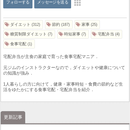
フォローする
メッセージを送る
ダイエット
節約
家事
312
187
25
糖質制限ダイエット
時短家事
宅配弁当
7
7
4
食事宅配
1
宅配弁当が主食の家庭で育った食事宅配マニア．
元ジムのインストラクターなので，ダイエットや健康について
の知識が強み．
1人暮らしの方に向けて，健康・家事時短・食費の節約など生
活をゆたかにする食事宅配・宅配弁当を紹介．
更新記事