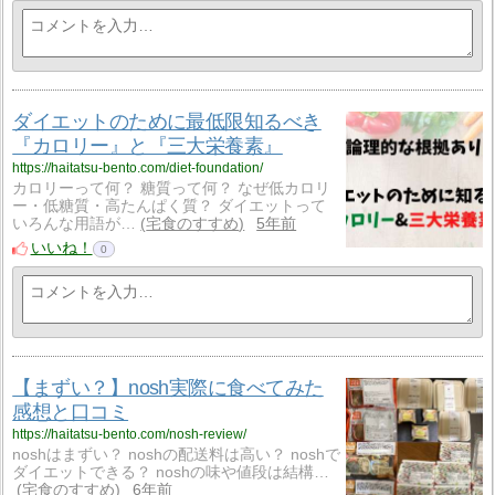
ダイエットのために最低限知るべき
『カロリー』と『三大栄養素』
https://haitatsu-bento.com/diet-foundation/
カロリーって何？ 糖質って何？ なぜ低カロリ
ー・低糖質・高たんぱく質？ ダイエットって
いろんな用語が…
宅食のすすめ
5年前
いいね！
0
【まずい？】nosh実際に食べてみた
感想と口コミ
https://haitatsu-bento.com/nosh-review/
noshはまずい？ noshの配送料は高い？ noshで
ダイエットできる？ noshの味や値段は結構…
宅食のすすめ
6年前