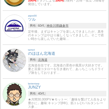
100均
オタクによる
100均
の便利・お得・役立つ情報を
発信しています。
atpro00
ツル
男性
60代
神奈川県
鎌倉市
定年後、まずはキャンプを楽しんできましたが、真冬
のキャンプはやはり厳しくなってきました。そこで若
い時から楽しんでいた趣味…
tamori
のほほん北海道
男性
北海道
北海道在住です。北海道の景色や風景が大好きです。
妻と豆柴コタローを引き連れて、あっちこっちドライ
ブ旅をしております…
lantentarp
JUNZY
男性
40代
★月間30,000PV★モットー:「趣味を繋げて人生をより
豊かに」趣味:キャンプ(8年)、筋トレ(スパルタンレー
ス参…