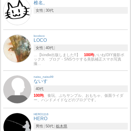
椎名。
女性
30代
locoloco
LOCO
女性
40代
…【kindle出版しました!!】
100均
いいね!DIY撮影ボ
ックス ブログ・SNSウケする美肌補正スマホ写真
撮…
naisu_naisu99
ないす
40代
100均
、食玩、ぷちサンプル、おもちゃ、仮面ライダ
ー、ハンドメイドなどのブログです。
HERO1116
HERO
男性
50代
栃木県