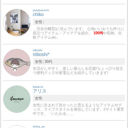
yurukuouchi
chiko
女性
…完全分離型)に住んでいます。 心地いいおうち作りに
役立つアイテム・アイデアを紹介。
100均
や収納、北
欧アイテムetc。
niboshi
niboshi*
女性
30代
生活がしやすく、楽しい暮らしを応援!ちょっぴり役立
つ便利グッズや家電などを紹介していきます!
itawa-ru
アリス
女性
女性に生まれて良かったと思えるようなアイテムやグ
ッズ、ライフスタイルを発信しています。2サイト運営
中です。「いたわる」…
shina_sn