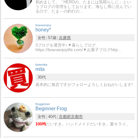
初めまして。「HEROの、たまには気晴らしに」とい
うブログの管理をしております。海なし県に住んでい
るので、たま～の釣行の…
bravoenjoy
honey*
女性
57歳
兵庫県
3ブログを運営中♪▼暮らしブログ
https://bravoenjoylife.com/▼お菓子ブログhttp…
katemita
mita
30代
基本的に無言ですがフォローよろしくおねがいします!
frogginner
Beginner Frog
女性
40代
京都府
京都市
100均
だいすき。ハンドメイドだいすき。夏キライ。