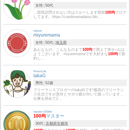
女性
50代
…🟨🟨訪問されない方はスルーします🟨🟨
100均
ブログ
してます。https://candoseriadaiso.blo…
miyure
miyuremama
女性
50代
埼玉県
あんなもの、こんなものまで
100均
で買えて幸せ♪おは
ようございます、miyuremamaです大好きな
100均
で節
約し…
PreenLife
takaG
男性
52歳
フリーランスブロガーのtakaGです!最高のフリーラン
ス生活ですが意外とサボり癖が付いて困っています…
仕事を辞めて2…
master-100kin
100均
マスター
30代
京都府
京都市