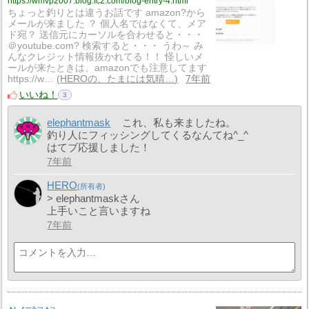
https://wmvp2007.blog.fc2.com/blog-entry-4.html
ちょっと釣りとは違うお話です amazon?から
メールが来ました ？ 個人名ではなくて、メア
ド宛？ 送信元にカーソルを合わせると・・・
＠youtube.com? 検索すると・・・ うわ～ み
んなクレジット情報抜かれてる！！ 怪しいメ
ールが来たときは、amazonでも注意してます
https://w…
HEROの、たまには気晴…
7年前
いいね！
3
elephantmask
これ、私も来ましたね。
釣り人にフィッシングしてくるなんてね^_^
はてブ応援しました！
7年前
HERO
> elephantmaskさん
上手いこと言いますね
7年前