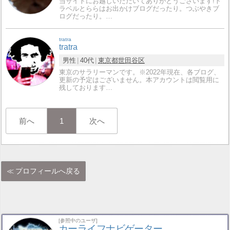
当サイトにお越しいただいてありがとうございます!ト
ラベルとららはお出かけブログだったり。つぶやきブ
ログだったり。…
tratra
tratra
男性
40代
東京都
世田谷区
東京のサラリーマンです。※2022年現在、各ブログ、
更新の予定はございません。本アカウントは閲覧用に
残しております…
前へ
1
次へ
プロフィールへ戻る
[参照中のユーザ]
カーライフナビゲーター