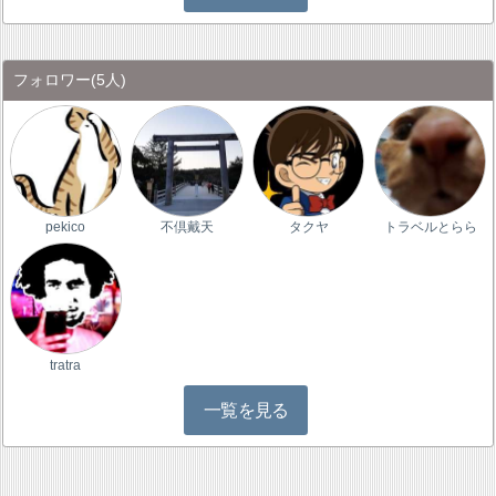
フォロワー
(5人)
pekico
不倶戴天
タクヤ
トラベルとらら
tratra
一覧を見る