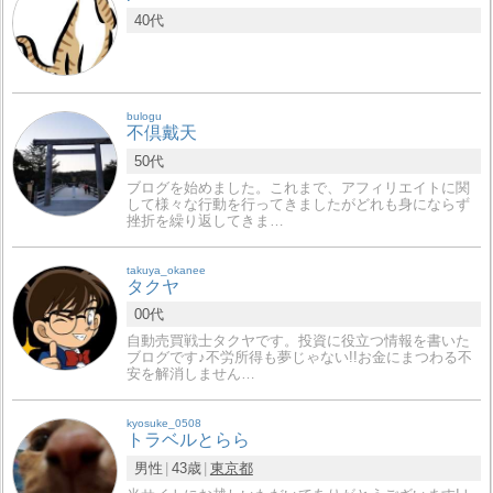
40代
bulogu
不倶戴天
50代
ブログを始めました。これまで、アフィリエイトに関
して様々な行動を行ってきましたがどれも身にならず
挫折を繰り返してきま…
takuya_okanee
タクヤ
00代
自動売買戦士タクヤです。投資に役立つ情報を書いた
ブログです♪不労所得も夢じゃない!!お金にまつわる不
安を解消しません…
kyosuke_0508
トラベルとらら
男性
43歳
東京都