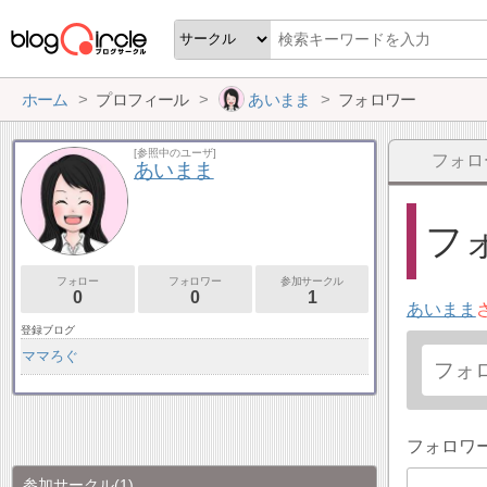
ホーム
プロフィール
あいまま
フォロワー
[参照中のユーザ]
フォロ
あいまま
フォ
フォロー
フォロワー
参加サークル
0
0
1
あいまま
登録ブログ
ママろぐ
フォロワ
参加サークル
(1)