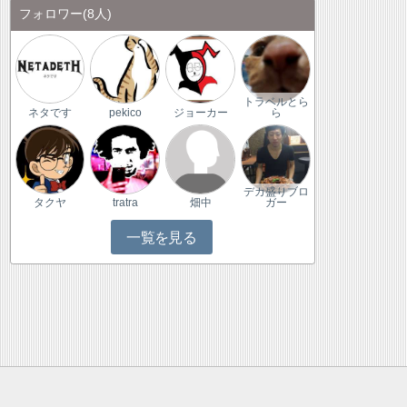
フォロワー
(8人)
トラベルとら
ネタです
pekico
ジョーカー
ら
デカ盛りブロ
タクヤ
tratra
畑中
ガー
一覧を見る