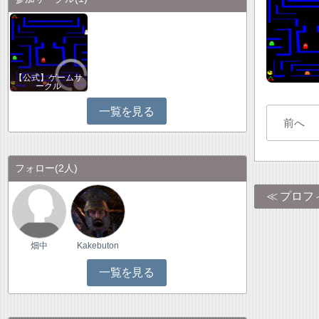
【公式】ゲームサ
ークル
一覧を見る
前へ
フォロー
(2人)
プロフ
畑中
Kakebuton
一覧を見る