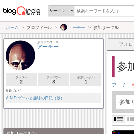
ホーム
プロフィール
アーチー
参加サークル
[参照中のユーザ]
フォロ
アーチー
参加
フォロー
フォロワー
参加サークル
2
8
1
アーチー
登録ブログ
A.N.D ゲームと趣味の日記（仮）
参加サークル
(1)