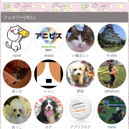
フォロワー
(39人)
nyato
anipis
☆優ぽん☆
K-shin
虎ノ介
ジョン
夢桜
ultramom
あっこ
ルナ
アプリブログ
hana