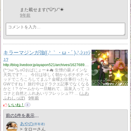
また載せます(*Ü*)ﾉ"☀
9年前
キラーマジンガ強((꜆꜄ ｀・ω・´ )꜆꜄꜆ｼｭｯｼ
ｭｯ
http://blog.livedoor.jp/ayapon521/archives/1627689.html
(*つω`*)｡oOおぱにょー☀️☁ 生憎の曇メインな
天気です?...。 今日は珍しく朝からポチポチ ベ
ッドでころころしてまふ? 金曜お仕事行ったら
GWですね！ 旅行中はドラクエ記事でなくなる
かと！? ゲームから一旦離れて、温泉入って コ
コナと自然とふれあいリフレッシュ?? ...
ふわ
ふわしっぽ
9年前
いいね！
4
前の1件を表示
あやの
> タローさん