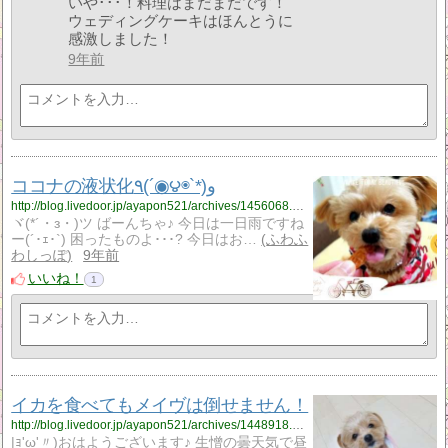
いや･･･！料理はまだまだです！
ウェディングケーキはほんとうに
感激しました！
9年前
ココナの液状化٩(´◉౪◉`*)و
http://blog.livedoor.jp/ayapon521/archives/1456068.html
ヾ(*´・з・)ツ ばーんちゃ♪ 今日は一日雨ですね
ー(´･ｪ･`) 困ったものよ･･･? 今日はお…
ふわふ
わしっぽ
9年前
いいね！
1
イカを食べてもメイヴは倒せません！
http://blog.livedoor.jp/ayapon521/archives/1448918.html
|ｮ'ω'〃)おはようございます♪ 生憎の曇天気で昼