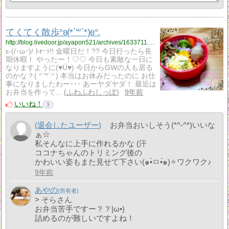
てくてく散歩°ʚ(*´꒳`*)ɞ°.
http://blog.livedoor.jp/ayapon521/archives/1633711.html
ε-(/･ω･)/ ﾄｫｰｯ!! 金曜日だ！?? 今日行ったら長
期休暇！ やったー！♡♡ 今日も素敵な一日に
なりますように(♥Ü♥) 今日からGWの人も居る
のかな？( ᐢ˙꒳​˙ᐢ ) 本当はお休みだったのに お仕
事になりましたわー･･･ あーヤダヤダ！ 最近は
お弁当を作って...
ふわふわしっぽ
9年前
いいね！
3
(退会したユーザー)
お弁当おいしそう(*^-^*)いいな
ぁ☆
私そんなに上手に作れるかな (汗
ココナちゃんのトリミング後の
かわいい姿もまた見せて下さい(๑•̀ㅁ•́๑)✧ワクワク♪
9年前
あやの
> そらさん
お弁当苦手ですー？？|ω•)
詰めるのが難しいですよね！