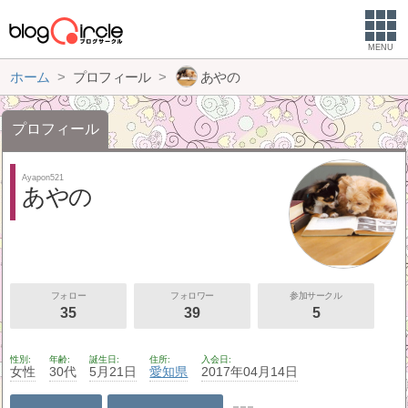
MENU
ホーム
プロフィール
あやの
プロフィール
Ayapon521
あやの
フォロー
フォロワー
参加サークル
35
39
5
性別
年齢
誕生日
住所
入会日
女性
30代
5月21日
愛知県
2017年04月14日