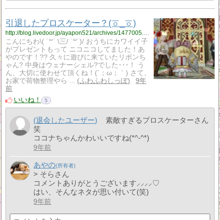
引退したプロスケーター？(ㆆ_ㆆ)
http://blog.livedoor.jp/ayapon521/archives/1477005.html
こんにちわ\( ˙꒳​˙ \三/ ˙꒳​˙)/ おうちにカワイイ子
がプレゼントもって ニコニコしてました！あ
やのです！?? 久々に遊びに来ていたリボンち
ゃん? 中身はウェナーシェル?でした･･･！ う
ん、大切に使わせて頂くね！(´；ω；｀) さて、
お家で荷物整理やら ...
ふわふわしっぽ
9年
前
いいね！
5
(退会したユーザー)
素敵すぎるプロスケーターさん
笑
ココナちゃんかわいいですね(*^-^*)
9年前
あやの
> そらさん
コメントありがとうございます⸝⸝⸝⸝♡
はい、そんなネタが思い付いて(笑)
9年前