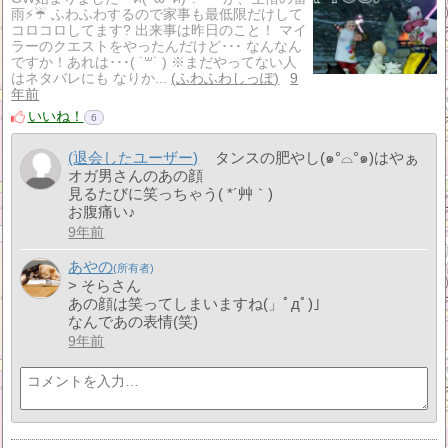
雨⚡☔ ふわふわするので家事も最低限だけして
コロコロしてます? 出来事は昨日のこと！ マイ
ラーのクエストをやったんだけど･･･ なんなん
ですか！あれは･･･( ˙꒳​˙ ) ※まだやってない人
はネタバレにも なりか...
ふわふわしっぽ
9
年前
いいね！
6
(退会したユーザー)
タンスの肥やし(๑°⌓°๑)はやぁ
オガ男さんのあの顔
見るたびに笑っちゃう( *´艸｀)
お腹痛い♪
9年前
あやの
> そらさん
あの顔は笑ってしまいますね(」ﾟдﾟ)」‎
なんであの表情(笑)
9年前