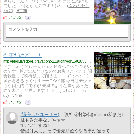
きららーん！･:*+.(( °ω° ))/.:+キラ☆ 生憎の雨
でした！ 何とか元気です！(๑•̀ …
ふわふわし
っぽ
9年前
いいね！
3
今更だけど･･･！
http://blog.livedoor.jp/ayapon521/archives/1602653.html
ヾ(*´・з・)ツ ばーんちゃ♪ お腹ぺこぺこのあや
のです? 朝ごはんだけなのでお腹ぺこぺこ！ 間
食我慢して晩御飯まで耐えます･･･(´；ω；｀)
ぎゅるるるってなりそー(´･∀･)笑 今日はデジャ
ヴな個人的にですが 奇跡のような事があった
ので書こうと思います！ ド...
ふわふわしっ
ぽ
9年前
いいね！
3
(退会したユーザー)
強ﾎﾞｽ討伐3個(๑°⌓°๑)私まだ1
度もみた事ないやぁ☆
すごいですね♪
僧侶は人によって優先順位ややる事が違って