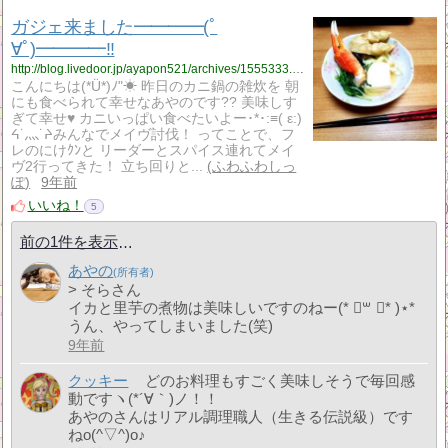
ガジェ来ました━━━━(ﾟ
∀ﾟ)━━━━!!
http://blog.livedoor.jp/ayapon521/archives/1555333.html
こんにちは(*Ü*)ﾉ"☀ 昨日のカニ鍋の雑炊を 朝
にも食べられて幸せなあやのです?? 美味しす
ぎて幸せ♥ カニいっぱい食べたいよー･*･:≡( ε:)
ᔦ˙灬˙ᔨみんなでメイヴ討伐！ ってことで、フ
レのにけｸﾝと リーダーとスパイス連れてメイ
ヴ2行ってきた！ 立ち回りと...
ふわふわしっ
ぽ
9年前
いいね！
5
前の1件を表示
あやの
> そらさん
イカと里芋の煮物は美味しいですのねー(* ॑꒳ ॑* )⋆*
うん、やってしまいました(笑)
9年前
クッキー
どのお料理もすごく美味しそうで毎回感
動ですヽ(*´∀｀)ノ！！
あやのさんはリアル調理職人（生きる伝説級）です
ねo(^▽^)o♪