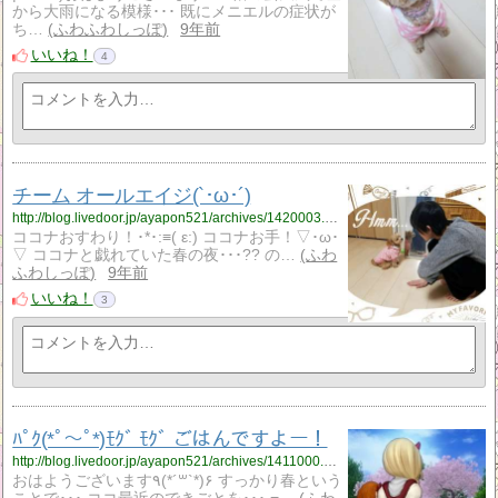
から大雨になる模様･･･ 既にメニエルの症状が
ち…
ふわふわしっぽ
9年前
いいね！
4
チーム オールエイジ(`･ω･´)
http://blog.livedoor.jp/ayapon521/archives/1420003.html
ココナおすわり！･*･:≡( ε:) ココナお手！▽･ω･
▽ ココナと戯れていた春の夜･･･?? の…
ふわ
ふわしっぽ
9年前
いいね！
3
ﾊﾟｸ(*ﾟ～ﾟ*)ﾓｸﾞ ﾓｸﾞ ごはんですよー！
http://blog.livedoor.jp/ayapon521/archives/1411000.html
おはようございます٩(*´꒳`*)۶ すっかり春という