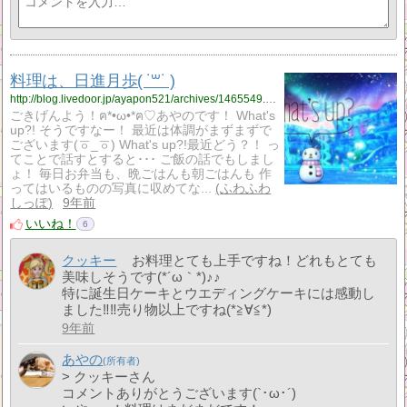
料理は、日進月歩( ˙꒳​˙ )
http://blog.livedoor.jp/ayapon521/archives/1465549.html
ごきげんよう！ฅ*•ω•*ฅ♡あやのです！ What's
up?! そうですなー！ 最近は体調がまずまずで
ございます(ㆆ_ㆆ) What's up?!最近どう？！ っ
てことで話すとすると･･･ ご飯の話でもしまし
ょ！ 毎日お弁当も、晩ごはんも朝ごはんも 作
ってはいるものの写真に収めてな...
ふわふわ
しっぽ
9年前
いいね！
6
クッキー
お料理とても上手ですね！どれもとても
美味しそうです(*´ω｀*)♪♪
特に誕生日ケーキとウエディングケーキには感動し
ました‼‼売り物以上ですね(*≧∀≦*)
9年前
あやの
> クッキーさん
コメントありがとうございます(`･ω･´)