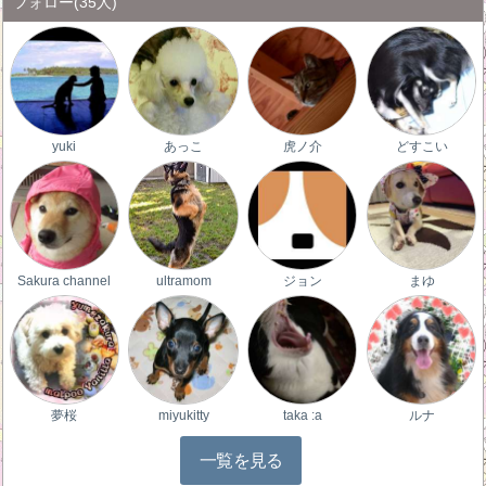
フォロー
(35人)
yuki
あっこ
虎ノ介
どすこい
Sakura channel
ultramom
ジョン
まゆ
夢桜
miyukitty
taka :a
ルナ
一覧を見る