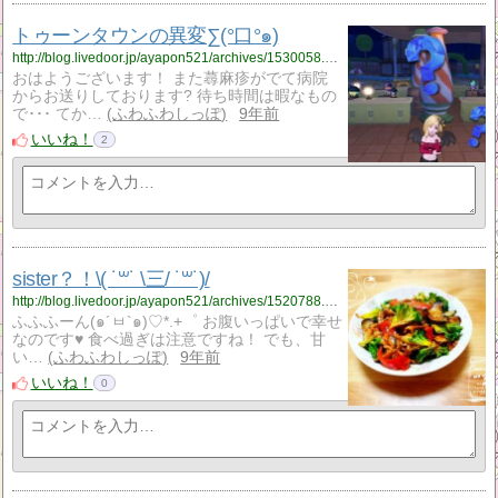
トゥーンタウンの異変∑(°口°๑)
http://blog.livedoor.jp/ayapon521/archives/1530058.html
おはようございます！ また蕁麻疹がでて病院
からお送りしております? 待ち時間は暇なもの
で･･･ てか…
ふわふわしっぽ
9年前
いいね！
2
sister？！\( ˙꒳​˙ \三/ ˙꒳​˙)/
http://blog.livedoor.jp/ayapon521/archives/1520788.html
ふふふーん(๑´ㅂ`๑)♡*.+゜ お腹いっぱいで幸せ
なのです♥ 食べ過ぎは注意ですね！ でも、甘
い…
ふわふわしっぽ
9年前
いいね！
0