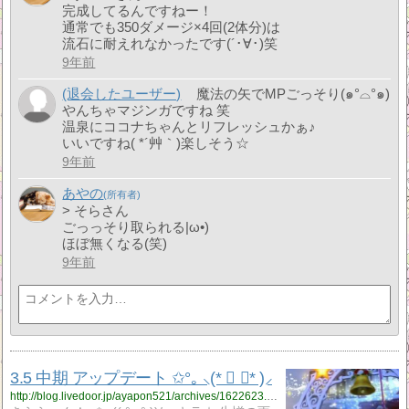
完成してるんですねー！
通常でも350ダメージ×4回(2体分)は
流石に耐えれなかったです(´･∀･)笑
9年前
(退会したユーザー)
魔法の矢でMPごっそり(๑°⌓°๑)
やんちゃマジンガですね 笑
温泉にココナちゃんとリフレッシュかぁ♪
いいですね( *´艸｀)楽しそう☆
9年前
あやの
> そらさん
ごっっそり取られる|ω•)
ほぼ無くなる(笑)
9年前
3.5 中期 アップデート ✩°｡ ⸜(* ॑ ॑* )⸝
http://blog.livedoor.jp/ayapon521/archives/1622623.html