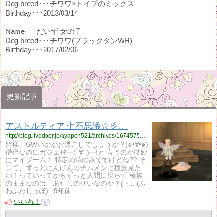
Dog breed･･･チワワ×トイプのミックス
Birthday･･･2013/03/14
Name･･･だいず 女の子
Dog breed･･･チワワ(ブラックタンWH)
Birthday･･･2017/02/06
更新記事
アストルティア 七不思議☆彡.。
http://blog.livedoor.jp/ayapon521/archives/1674575.html
皆様、GWいかがお過ごしでしょうか？(๑•∀•๑)
僧侶なのにガジェｷﾀ━(ﾟ∀ﾟ)━!と 言うのが微妙
にマイブーム！ 特定の時のみですけどね?? そ
して、ずっとにんげんのチムメンに種族見た
い！っていってからずっと人間に戻らず 種族
のままなのは、あたしのせいなのか？(´･...
ふ
わふわしっぽ
9年前
いいね！
8