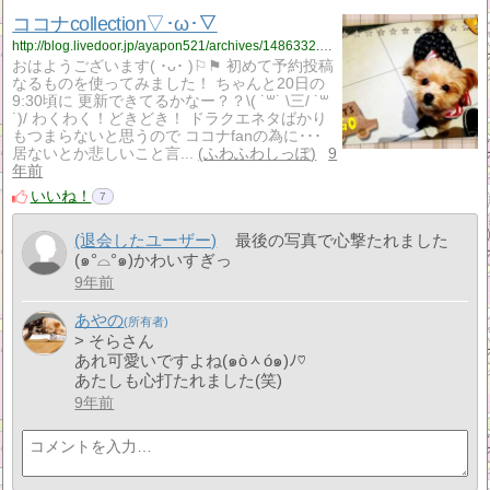
ココナcollection▽･ω･▽
http://blog.livedoor.jp/ayapon521/archives/1486332.html
おはようございます( ･ᴗ･ )⚐⚑ 初めて予約投稿
なるものを使ってみました！ ちゃんと20日の
9:30頃に 更新できてるかなー？？\( ˙꒳​˙ \三/ ˙꒳​
˙)/ わくわく！どきどき！ ドラクエネタばかり
もつまらないと思うので ココナfanの為に･･･
居ないとか悲しいこと言...
ふわふわしっぽ
9
年前
いいね！
7
(退会したユーザー)
最後の写真で心撃たれました
(๑°⌓°๑)かわいすぎっ
9年前
あやの
> そらさん
あれ可愛いですよね(๑òᆺó๑)ﾉ♡
あたしも心打たれました(笑)
9年前