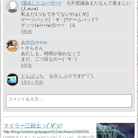
(退会したユーザー)
七不思議会えたなんて羨ましい
(人◕ω◕)
私まだ1つもできてないやぁ( ;∀;)
ゲーツパッド( ・∀・)?ゲームパッド?
ゲッツ(๑•̀ㅁ•́๑)古ｯｯ✧ (え
9年前
あやの
> そらさん
あたしも、時間が合わなくて
まだ、二つ目なのー(´･∀･`)
9年前
どんぱっち
お久しぶりです(*'▽')
1年2ヶ月前
マイラー三銃士ヽ(ﾟ∀ﾟ)ﾉ!
http://blog.livedoor.jp/ayapon521/archives/1666356.html
GW始まりましたーฅ(^ω^ฅ) ? ･･･が、生憎の雷