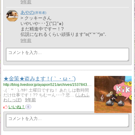
9年前
あやの
> クッキーさん
いやいや･･･∑(°口°๑)
まだ精進中ですー！?
伝説になれるくらい頑張ります°ʚ(*´꒳`*)ɞ°.
9年前
★金策★盗みます！(｀・ω・´)
http://blog.livedoor.jp/ayapon521/archives/1537843.html
⸜( ´ ꒳ ` )⸝ﾔﾎ♡ 土曜日ですね！ あたしは数時間
だけ仕事です！?? ちむーん･･･? 悲…
ふわふ
わしっぽ
9年前
いいね！
6