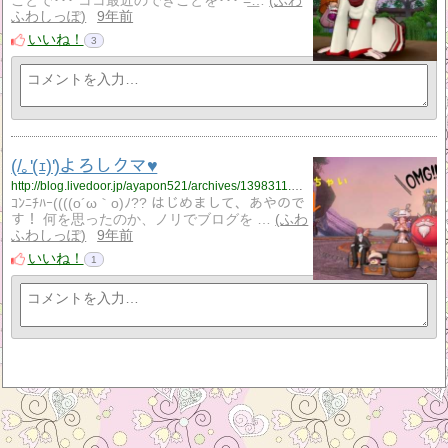
ことで･･･ ココ最近のできごとを･･･ =͟…
ふわ
ふわしっぽ
9年前
いいね！
3
(/｡'(ｪ)')よろしクマ♥
http://blog.livedoor.jp/ayapon521/archives/1398311.html
ｺﾝﾆﾁﾊｰ((((o´ω｀o)ﾉ?? はじめまして、あやので
す！ 何を思ったのか、ノリでブログを …
ふわ
ふわしっぽ
9年前
いいね！
1