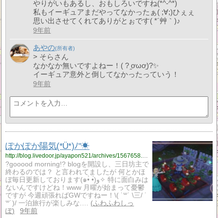
やりがいもあるし、おもしろいですね(*^-^*)
私もイーギュアまだやってなかったぁ( ;∀;)ひぇぇ
思い出させてくれてありがとぉです( *´艸｀)♪
9年前
あやの
> そらさん
なかなか無いですよねー！( ? ֦ơωơ֦)?✨
イーギュア意外と倒してなかったっていう！
9年前
ぽかぽか陽気(*Ü*)ﾉ"☀
http://blog.livedoor.jp/ayapon521/archives/1567658.html
?gooood morning!? blogを開設し、三日坊主で
終わるのでは？ と言われてましたが 何とかほ
ぼ毎日更新しております(๑•̀ •́)و✧ 特に面白みは
ないんですけどね！www 月曜が始まって憂鬱
ですが 今週頑張ればGWですねー！\( ˙꒳​˙ \三/ ˙
꒳​˙)/ 一泊旅行が楽しみな.…
ふわふわしっ
ぽ
9年前