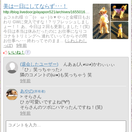
美は一日にしてならず･･･！
http://blog.livedoor.jp/ayapon521/archives/1655016.html
ぉ⊃ヵれ様 ☆⌒(○ゝω・)ｂ♥ やっと金曜日もお
わり GWに突入ですな！? リフレッシュしまし
ょー！！ あ、今日は２回も更新しました！(笑)
今日は本当は休みだったのに お仕事になりコ
コナをトリミングへ 連れていってからその間
お仕事へ･･･ 終わってそのまま...
ふわふわし
っぽ
9年前
いいね！
7
(退会したユーザー)
んあぁ(人◕ω◕)かわぃぃぃ
「ひ」笑っちゃった♪
隣のコメントの|ω●)も笑っちゃう 笑
9年前
あやの
> そらさん
ひ が可愛いですよね(º∀º)
そらさんのツボにハマったんですね！(笑)
9年前