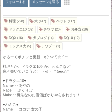
フォローする
メッセージを送る
料理
犬
ペット
228
147
117
ドラクエ10
チワワ
お弁当
39
20
18
DQX
犬ブログ
DQ10
16
14
12
ミックス犬
チワプー
5
1
ゆるーくポチッと更新…φ(･ω･*)☆･ﾟ:*
料理とか、ドラクエ10とか、わんこなど
色々書いていこうと(｀・ω・´＊)ﻌﻌﻌ☆*
♥ドラクエ10♥
Name･･･あやの
Race･･･ぷくりぽ
Main･･･魔法なのに僧侶ばかりやらされます！
♥わんこ♥
Name･･･ココナ 女の子