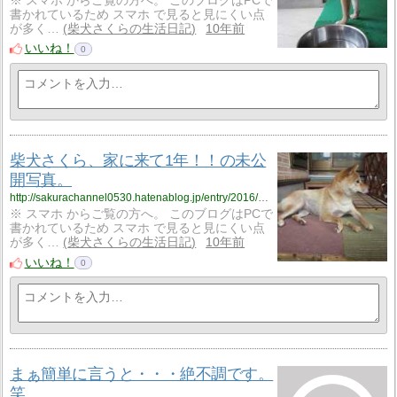
※ スマホ からご覧の方へ。 このブログはPCで
書かれているため スマホ で見ると見にくい点
が多く…
柴犬さくらの生活日記
10年前
いいね！
0
柴犬さくら、家に来て1年！！の未公
開写真。
http://sakurachannel0530.hatenablog.jp/entry/2016/09/23/%E6%9F%B4%E7%8A%AC%E3%81%95%E3%81%8F%E3%82%89%E3%80%81%E5%AE%B6%E3%81%AB%E6%9D%A5%E3%81%A61%E5%B9%B4%EF%BC%81%EF%BC%81%E3%81%AE%E6%9C%AA%E5%85%AC%E9%96%8B%E5%86%99%E7%9C%9F%E3%80%82
※ スマホ からご覧の方へ。 このブログはPCで
書かれているため スマホ で見ると見にくい点
が多く…
柴犬さくらの生活日記
10年前
いいね！
0
まぁ簡単に言うと・・・絶不調です。
笑