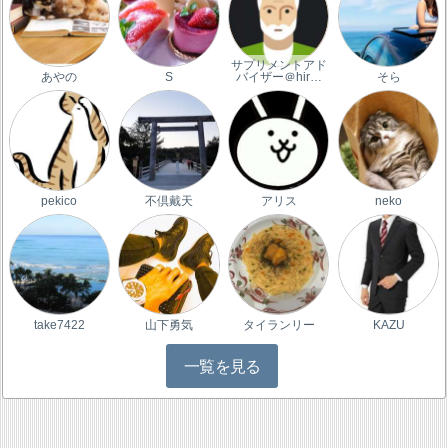
サプリメントアド
あやの
S
バイザー＠hir…
そら
pekico
不倶戴天
アリス
neko
take7422
山下勇気
タイランリー
KAZU
一覧を見る