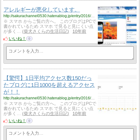
アレルギーが悪化しています。
http://sakurachannel0530.hatenablog.jp/entry/2016/10/07/%E3%82%A2%E3%83%AC%E3%83%AB%E3%82%AE%E3%83%BC%E3%81%8C%E6%82%AA%E5%8C%96%E3%81%97%E3%81%A6%E3%81%84%E3%81%BE%E3%81%99%E3%80%82
※ スマホ からご覧の方へ。 このブログはPCで
書かれているため スマホ で見ると見にくい点
が多く…
柴犬さくらの生活日記
10年前
いいね！
0
【驚愕】1日平均アクセス数150だっ
たブログに1日1000を超えるアクセス
が！！
http://sakurachannel0530.hatenablog.jp/entry/2016/10/06/%E3%80%90%E9%A9%9A%E6%84%95%E3%80%911%E6%97%A5%E3%81%AE%E5%B9%B3%E5%9D%87%E3%82%A2%E3%82%AF%E3%82%BB%E3%82%B9%E6%95%B0150%E3%81%A0%E3%81%A3%E3%81%9F%E3%83%96%E3%83%AD%E3%82%B0%E3%81%AB1
※ スマホ からご覧の方へ。 このブログはPCで
書かれているため スマホ で見ると見にくい点
が多く…
柴犬さくらの生活日記
10年前
いいね！
0