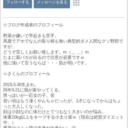
フォローする
メッセージを送る
☆ブログ作成者のプロフィール
野菜が嫌いで早起きも苦手。
馬鹿でアホでなんの取り柄も無い典型的ダメ人間なクソ野郎で
すが、
どうぞ宜しくお願い致します。m（＿ ＿）m
たまに親バカが出るので注意が必要ですｗ
他に強いて言うならば・・・肌が弱いです。
☆さくらのプロフィール
2015.5.30生まれ。
同年9.21に我が家やってくる。
男っぽいが一応女の子。笑
若い頃はもう凄くやんちゃだったが、1才になってからはちょ
っと大人しくなった。
顔は小顔なのに体だけとてつもなく大きいのが悩み。
体重10kg以上をキープする小太り柴ｗ（現在は絶賛ダイエット
中。）
重度のコミュ障で友達が出来ない。泣