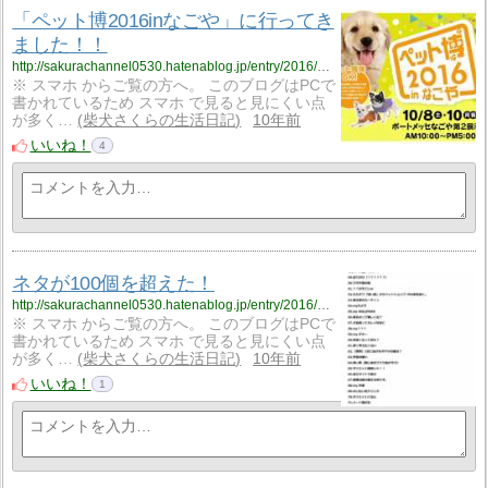
「ペット博2016inなごや」に行ってき
ました！！
http://sakurachannel0530.hatenablog.jp/entry/2016/10/10/%E3%80%8C%E3%83%9A%E3%83%83%E3%83%88%E5%8D%9A2016in%E3%81%AA%E3%81%94%E3%82%84%E3%80%8D%E3%81%AB%E8%A1%8C%E3%81%A3%E3%81%A6%E3%81%8D%E3%81%BE%E3%81%97%E3%81%9F%EF%BC%81%EF%BC%81
※ スマホ からご覧の方へ。 このブログはPCで
書かれているため スマホ で見ると見にくい点
が多く…
柴犬さくらの生活日記
10年前
いいね！
4
ネタが100個を超えた！
http://sakurachannel0530.hatenablog.jp/entry/2016/10/09/%E3%83%8D%E3%82%BF%E3%81%8C100%E5%80%8B%E3%82%92%E8%B6%85%E3%81%88%E3%81%9F%EF%BC%81
※ スマホ からご覧の方へ。 このブログはPCで
書かれているため スマホ で見ると見にくい点
が多く…
柴犬さくらの生活日記
10年前
いいね！
1