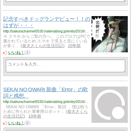
記念すべきドッグランデビュー！！の
はずが・・・
http://sakurachannel0530.hatenablog.jp/entry/2016/10/05/%E8%A8%98%E5%BF%B5%E3%81%99%E3%81%B9%E3%81%8D%E3%83%89%E3%83%83%E3%82%B0%E3%83%A9%E3%83%B3%E3%83%87%E3%83%93%E3%83%A5%E3%83%BC%EF%BC%81%EF%BC%81%E3%81%AE%E3%81%AF%E3%81%9A%E3%81%8C%E3%83%BB
※ スマホ からご覧の方へ。 このブログはPCで
書かれているため スマホ で見ると見にくい点
が多く…
柴犬さくらの生活日記
10年前
いいね！
1
SEKAI NO OWARI 新曲「Error」の歌
詞と感想。
http://sakurachannel0530.hatenablog.jp/entry/2016/10/05/SEKAI_NO_OWARI_%E6%96%B0%E6%9B%B2%E3%80%8CError%E3%80%8D%E3%81%AE%E6%AD%8C%E8%A9%9E%E3%81%A8%E6%84%9F%E6%83%B3%E3%80%82
SEKAI NO OWARI 「Error」歌詞 僕は戦う
ために作られた軍事用ロボット…
柴犬さくら
の生活日記
10年前
いいね！
0