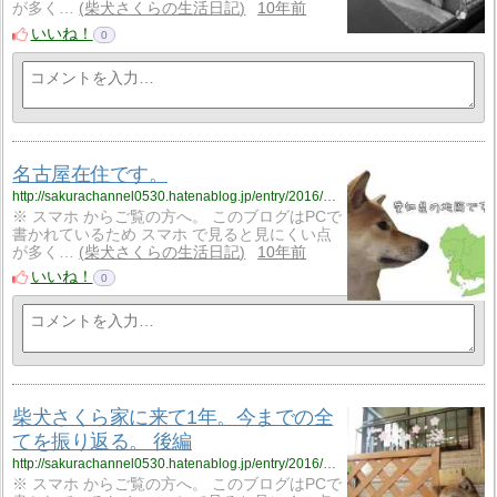
が多く…
柴犬さくらの生活日記
10年前
いいね！
0
名古屋在住です。
http://sakurachannel0530.hatenablog.jp/entry/2016/09/27/%E5%90%8D%E5%8F%A4%E5%B1%8B%E5%9C%A8%E4%BD%8F%E3%81%A7%E3%81%99%E3%80%82
※ スマホ からご覧の方へ。 このブログはPCで
書かれているため スマホ で見ると見にくい点
が多く…
柴犬さくらの生活日記
10年前
いいね！
0
柴犬さくら家に来て1年。今までの全
てを振り返る。 後編
http://sakurachannel0530.hatenablog.jp/entry/2016/09/26/%E6%9F%B4%E7%8A%AC%E3%81%95%E3%81%8F%E3%82%89%E5%AE%B6%E3%81%AB%E6%9D%A5%E3%81%A61%E5%B9%B4%E3%80%82%E4%BB%8A%E3%81%BE%E3%81%A7%E3%81%AE%E5%85%A8%E3%81%A6%E3%82%92%E6%8C%AF%E3%82%8A%E8%BF%94
※ スマホ からご覧の方へ。 このブログはPCで