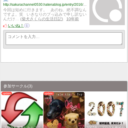
http://sakurachannel0530.hatenablog.jp/entry/2016/09/22/%E3%81%BE%E3%81%81%E7%B0%A1%E5%8D%98%E3%81%AB%E8%A8%80%E3%81%86%E3%81%A8%E3%83%BB%E3%83%BB%E3%83%BB%E7%B5%B6%E4%B8%8D%E8%AA%BF%E3%81%A7%E3%81%99%E3%80%82%E7%AC%91
今回は短めに行きます。 あのね、絶不調なん
ですよ。笑 いきなりのブっ込みで申し訳ない
んだけ…
柴犬さくらの生活日記
10年前
いいね！
1
参加サークル
(3)
ブログを更新したらここ
2007年にブログを創めた