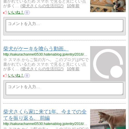
書かれているため スマホ で見ると見にくい点
が多く…
柴犬さくらの生活日記
10年前
いいね！
0
柴犬がケーキを喰らう動画。
http://sakurachannel0530.hatenablog.jp/entry/2016/09/25/%E6%9F%B4%E7%8A%AC%E3%81%8C%E3%82%B1%E3%83%BC%E3%82%AD%E3%82%92%E5%96%B0%E3%82%89%E3%81%86%E5%8B%95%E7%94%BB%E3%80%82
※ スマホ からご覧の方へ。 このブログはPCで
書かれているため スマホ で見ると見にくい点
が多く…
柴犬さくらの生活日記
10年前
いいね！
0
柴犬さくら家に来て1年。今までの全
てを振り返る。 前編
http://sakurachannel0530.hatenablog.jp/entry/2016/09/25/%E6%9F%B4%E7%8A%AC%E3%81%95%E3%81%8F%E3%82%89%E5%AE%B6%E3%81%AB%E6%9D%A5%E3%81%A61%E5%B9%B4%E3%80%82%E4%BB%8A%E3%81%BE%E3%81%A7%E3%81%AE%E5%85%A8%E3%81%A6%E3%82%92%E6%8C%AF%E3%82%8A%E8%BF%94