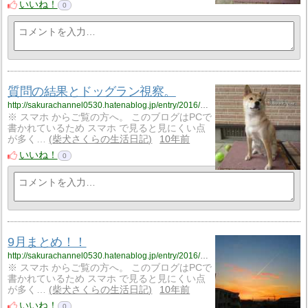
いいね！
0
質問の結果とドッグラン視察。
http://sakurachannel0530.hatenablog.jp/entry/2016/10/01/%E8%B3%AA%E5%95%8F%E3%81%AE%E7%B5%90%E6%9E%9C%E3%81%A8%E3%83%89%E3%83%83%E3%82%B0%E3%83%A9%E3%83%B3%E8%A6%96%E5%AF%9F%E3%80%82
※ スマホ からご覧の方へ。 このブログはPCで
書かれているため スマホ で見ると見にくい点
が多く…
柴犬さくらの生活日記
10年前
いいね！
0
9月まとめ！！
http://sakurachannel0530.hatenablog.jp/entry/2016/09/30/9%E6%9C%88%E3%81%BE%E3%81%A8%E3%82%81%EF%BC%81%EF%BC%81
※ スマホ からご覧の方へ。 このブログはPCで
書かれているため スマホ で見ると見にくい点
が多く…
柴犬さくらの生活日記
10年前
いいね！
0