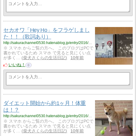
セカオワ「Hey Ho」をフラゲしまし
た！！（歌詞あり）
http://sakurachannel0530.hatenablog.jp/entry/2016/10/04/%E3%82%BB%E3%82%AB%E3%82%AA%E3%83%AF%E3%80%8CHey_Ho%E3%80%8D%E3%82%92%E3%83%95%E3%83%A9%E3%82%B2%E3%81%97%E3%81%A6%E3%81%8D%E3%81%BE%E3%81%97%E3%81%9F%EF%BC%81%EF%BC%81%EF%BC%88%E6%AD%8C
※ スマホ からご覧の方へ。 このブログはPCで
書かれているため スマホ で見ると見にくい点
が多く…
柴犬さくらの生活日記
10年前
いいね！
0
ダイエット開始から約1ヶ月！体重
は！？
http://sakurachannel0530.hatenablog.jp/entry/2016/10/04/%E3%83%80%E3%82%A4%E3%82%A8%E3%83%83%E3%83%88%E9%96%8B%E5%A7%8B%E3%81%8B%E3%82%89%E7%B4%841%E3%83%B6%E6%9C%88%EF%BC%81%E4%BD%93%E9%87%8D%E3%81%AF%EF%BC%81%EF%BC%9F
※ スマホ からご覧の方へ。 このブログはPCで
書かれているため スマホ で見ると見にくい点
が多く…
柴犬さくらの生活日記
10年前