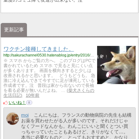
更新記事
ワクチン接種してきました。
http://sakurachannel0530.hatenablog.jp/entry/2016/10/10/%E3%83%AF%E3%82%AF%E3%83%81%E3%83%B3%E6%8E%A5%E7%A8%AE%E3%81%97%E3%81%A6%E3%81%8D%E3%81%BE%E3%81%97%E3%81%9F%E3%80%82
※ スマホ からご覧の方へ。 このブログはPCで
書かれているため スマホ で見ると見にくい点
が多くあります。 画面を横向きすると少しは
改善されるかと思います。 どうもどうも。 急
激に冷え込んできて今すでに足が凍死している
作成者です。泣 普段は家から出ないので長袖
を着る必要が無いんだよね。 …
柴犬さくらの
生活日記
10年前
いいね！
8
moi
こんにちは。フランスの動物病院の先生も結構
お薬を買わせたがる人が多いのです。それだけじゃ
なくフードなんかも。わんこにいいと聞くとつい買
っちゃっていたこともあるけど、きりがなくて…。
本当に必要なものと、とってもおすすめと、かなり