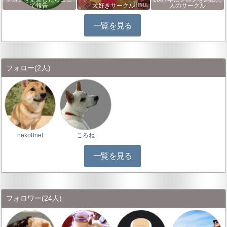
で報告
犬好きサークル
人のサークル
一覧を見る
フォロー
(2人)
neko8net
ころね
一覧を見る
フォロワー
(24人)