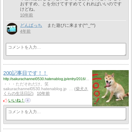
おすすめ、とを分けてすすめてくれればいいのです
けどね。
10年前
どんぱっち
また遊びに来ます(*^_^*)
4年前
200記事目です！！
http://sakurachannel0530.hatenablog.jp/entry/2016/10/10/200%E8%A8%98%E4%BA%8B%E7%9B%AE%E3%81%A7%E3%81%99%EF%BC%81%EF%BC%81
・・・ただそれだけ。笑
sakurachannel0530.hatenablog.jp …
柴犬さ
くらの生活日記
10年前
いいね！
4