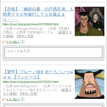
【悲報】「幽遊白書」の戸愚呂弟、人
間界で５０年修行してもＢ級止ま
り・・・
https://zsaz.blog.jp/archives/33703930.html
（出典 v-storage.bnarts.jp） （出典 【悲報】
戸愚呂、人間界で50年修行しても…
厳選オタ
ク速報
2年9ヶ月前
いいね！
1
【驚愕】ブルーノ強すぎだろこいつｗ
ｗｗ 【ワンピース】
https://zsaz.blog.jp/archives/33703372.html
（出典 pbs.twimg.com） （出典 ワンピースみ
てるけどブルーノ強すぎだろこいつ）
厳選オ
タク速報
2年9ヶ月前
いいね！
0