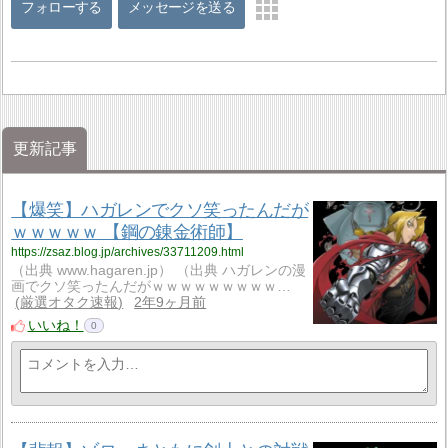
フォローする
メッセージを送る
更新記事
【爆笑】ハガレンでクソ笑ったんだが
ｗｗｗｗｗ 【鋼の錬金術師】
https://zsaz.blog.jp/archives/33711209.html
（出典 www.hagaren.jp） （出典 ハガレンの漫
画でクソ笑ったんだがｗｗｗｗｗｗｗｗｗ…
厳選オタク速報
2年9ヶ月前
いいね！
0