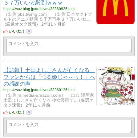
３７万いいね殺到ｗｗｗ
https://zsaz.blog.jp/archives/33360925.html
（出典 pbs.twimg.com） （出典 日本マクドナ
ルドのアニメ動画 ５千万再生３７万いいね…
厳選オタク速報
2年11ヶ月前
いいね！
0
【悲報】土田よしこさんが亡くなる
ファンからは「つる姫じゃ～っ！」へ
の感謝の声
https://zsaz.blog.jp/archives/33360126.html
（出典 m.media-amazon.com） （出典 漫画家
土田よしこさん亡くなる 少女漫画で…
厳選オ
タク速報
2年11ヶ月前
いいね！
0