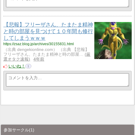
【悲報】フリーザさん、たまたま精神
と時の部屋を見つけて１０年間も修行
してしまうｗｗｗ
https://zsaz.blog.jp/archives/30155831.html
（出典 dengekionline.com） （出典 【悲報】
フリーザさん、たまたま精神と時の部屋…
厳
選オタク速報
4年前
いいね！
1
参加サークル
(1)