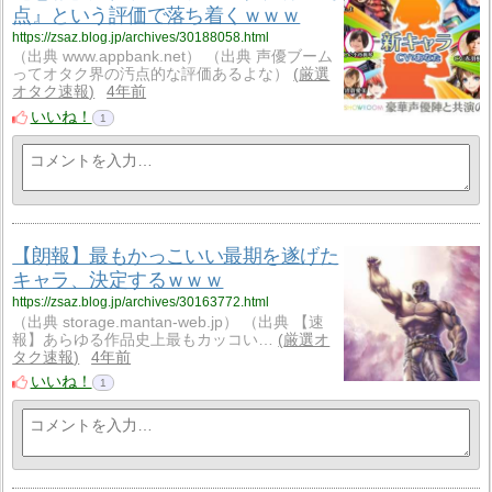
点』という評価で落ち着くｗｗｗ
https://zsaz.blog.jp/archives/30188058.html
（出典 www.appbank.net） （出典 声優ブーム
ってオタク界の汚点的な評価あるよな）
厳選
オタク速報
4年前
いいね！
1
【朗報】最もかっこいい最期を遂げた
キャラ、決定するｗｗｗ
https://zsaz.blog.jp/archives/30163772.html
（出典 storage.mantan-web.jp） （出典 【速
報】あらゆる作品史上最もカッコい…
厳選オ
タク速報
4年前
いいね！
1