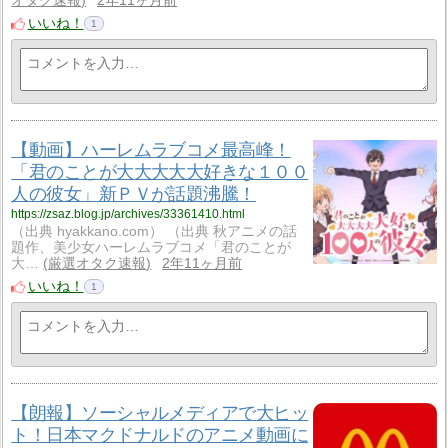
オタク速報
2年11ヶ月前
いいね！
1
【動画】ハーレムラブコメ最高峰！
「君のことが大大大大大好きな１００
人の彼女」新ＰＶが話題沸騰！
https://zsaz.blog.jp/archives/33361410.html
（出典 hyakkano.com） （出典 秋アニメの話
題作、美少女ハーレムラブコメ「君のことが
大…
厳選オタク速報
2年11ヶ月前
いいね！
1
【朗報】ソーシャルメディアで大ヒッ
ト！日本マクドナルドのアニメ動画に