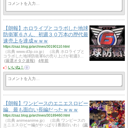
【朗報】ホロライブとコラボした地球
防衛軍６さん、初週３０万本の歴代最
速売上を達成ｗｗｗ
https://zsaz.blog.jp/archives/30190110.html
（出典 www.d3p.co.jp） （出典 ホロライブと
コラボした地球防衛軍6の売り上げが初週3…
厳選オタク速報
4年前
いいね！
0
【朗報】ワンピースのエニエスロビー
編、最も面白い長編だったｗｗｗ
https://zsaz.blog.jp/archives/30189460.html
（出典 animeanime.jp） （出典 ワンピースの
エニエスロビー編がやっぱり1番面白いわ）
厳