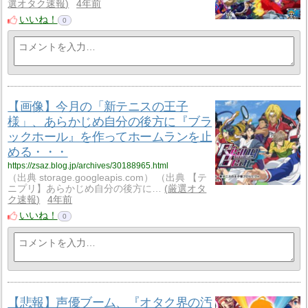
選オタク速報
4年前
いいね！
0
【画像】今月の「新テニスの王子
様」、あらかじめ自分の後方に『ブラ
ックホール』を作ってホームランを止
める・・・
https://zsaz.blog.jp/archives/30188965.html
（出典 storage.googleapis.com） （出典 【テ
ニプリ】あらかじめ自分の後方に…
厳選オタ
ク速報
4年前
いいね！
0
【悲報】声優ブーム、『オタク界の汚