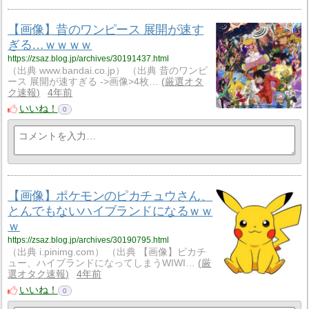
【画像】昔のワンピース 展開が速す
ぎる…ｗｗｗｗ
https://zsaz.blog.jp/archives/30191437.html
（出典 www.bandai.co.jp） （出典 昔のワンピ
ース 展開が速すぎる ->画像>4枚…
厳選オタ
ク速報
4年前
いいね！
0
【画像】ポケモンのピカチュウさん、
とんでもないハイブランドになるｗｗ
ｗ
https://zsaz.blog.jp/archives/30190795.html
（出典 i.pinimg.com） （出典 【画像】ピカチ
ュー、ハイブランドになってしまうWIWI…
厳
選オタク速報
4年前
いいね！
0