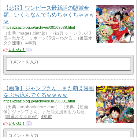
【悲報】ワンピース最新話の懸賞金
額、いくらなんでもめちゃくちゃｗｗ
ｗ
https://zsaz.blog.jp/archives/30163038.html
（出典 images.ciatr.jp） （出典 シャンクス40
億←わかる。ミホーク35億←わかる…
厳選オ
タク速報
4年前
いいね！
0
【画像】ジャンプさん、また萌え漫画
をぶち込んでくるｗｗｗｗ
https://zsaz.blog.jp/archives/30156381.html
（出典 jumpbookstore.com） （出典 【超画
像】ジャンプさん、また萌え漫画をぶち込…
厳選オタク速報
4年前
いいね！
0