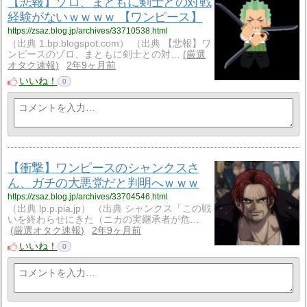
【悲報】ゾロ、まともに剣士との対戦
経験がないｗｗｗｗ 【ワンピース】
https://zsaz.blog.jp/archives/33710538.html
（出典 1.bp.blogspot.com） （出典 【悲報】ワ
ンピースのゾロ、まともに剣士との対…
厳選
オタク速報
2年9ヶ月前
いいね！
0
【衝撃】ワンピースのシャンクスさ
ん、ガチの大悪党だと判明へｗｗｗ
https://zsaz.blog.jp/archives/33704546.html
（出典 lp.p.pia.jp） （出典 シャンクス「この戦
いを終わらせにきた（ニカの実継承者が危…
厳選オタク速報
2年9ヶ月前
いいね！
0