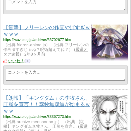
【衝撃】フリーレンの作画やばすぎｗ
ｗｗｗ
https://zsaz.blog.jp/archives/33702677.html
（出典 frieren-anime.jp） （出典 フリーレンの
作画凄すぎじゃね？呪術超えてね？）
厳選オ
タク速報
2年9ヶ月前
いいね！
1
【朗報】「キングダム」の李牧さん、
圧勝を宣言！！李牧無双編が始まるｗ
ｗｗ
https://zsaz.blog.jp/archives/33367273.html
（出典 archive.mensnonno.jp） （出典 【朗
報】キングダム李牧さん、圧勝を宣言…
厳選