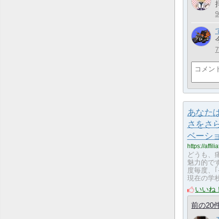
あなた
さをさ
ベーシ
https://affi
どうも、
魅力的で
度毎度、
現在の学校
いいね
前の20