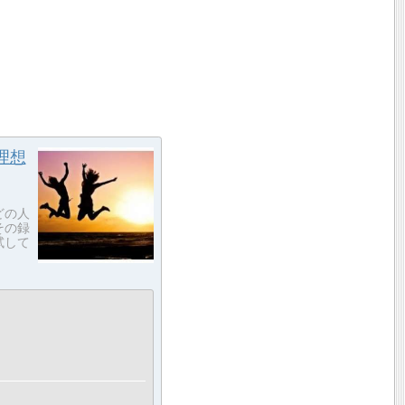
理想
どの人
その録
試して