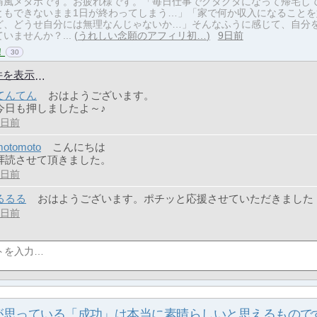
痛風メタボです。お疲れ様です。「毎日仕事でクタクタになって帰宅し
ともできないまま1日が終わってしまう…」「家で何か収入になることを
ど、どうせ自分には無理なんじゃないか…」そんなふうに感じて、自分
いませんか？...
うれしい念願のアフィリ初…
9日前
！
30
件を表示
てんてん
おはようございます。
今日も押しましたよ～♪
6日前
motomoto
こんにちは
拝読させて頂きました。
6日前
るるる
おはようございます。ポチッと応援させていただきました
5日前
が思っている「成功」は本当に素晴らしいと思えるもので