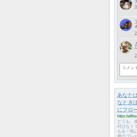
^
あなた
なとき
にフロ
https://affi
どうも、
付けなく
もを一気
僚のプレゼ