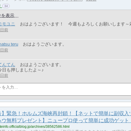
！
34
件を表示
モモユニ
おはようございます！ 今週もよろしくお願いします～応
5日前
atsu teru
おはようございます。
5日前
てんてん
おはようございます。
今日も押しましたよ～♪
4日前
告】緊急！ホルムズ海峡再封鎖！【ネットで簡単に副収入
ハウ無料プレゼント】ニュープロ使って簡単に成功ゲット
liateinfo.officialblog.jp/archives/38562586.html