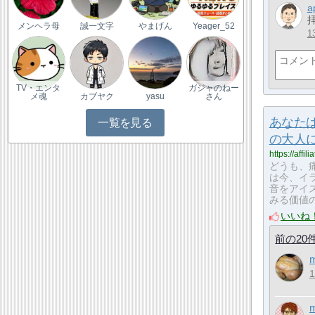
a
メンヘラ母
誠一文字
やまげん
Yeager_52
1
TV・エンタ
ガジャのねー
メ魂
カブヤク
yasu
さん
あなた
一覧を見る
の大人
https://affi
どうも、
は今、イ
音をアイ
みる価値の
いいね
前の20
m