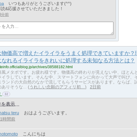
pa
いつもありがとうございます(^^)
拝読&応援させていただきました！
3分前
は物価高で増えたイライラをうまく処理できていますか？
になれるイライラをきれいに処理する未知なる方法とは？
liateinfo.officialblog.jp/archives/38588182.html
痛風メタボです。お疲れ様です。物価高の終わりが見えない中、ほとん
ライラしています。そんな中、スマートフォンに向かって大声で叫び、
スランドの大自然のなかで流してもらうサービスがあります。ならば、
ありそうな...
うれしい念願のアフィリ初…
2日前
！
32
件を表示
atsu teru
おはようございます。
11時間前
motomoto
こんにちは