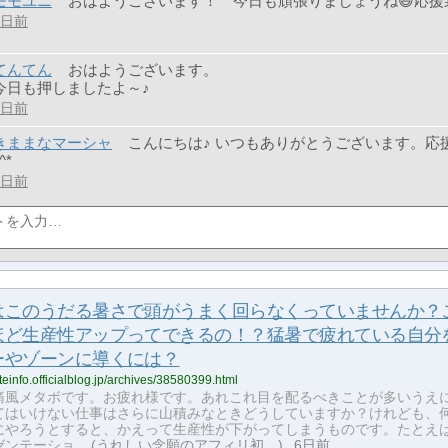
モモユニ
おはようございます！ 今日も頑張りましょうね😄応援
3日前
てんてん
おはようございます。
今日も押しましたよ～♪
2日前
きままなマーシャ
こんにちは♪ いつもありがとうございます。応
^*
2日前
はこのうだる暑さで頭がうまく回らなくっていませんか？
ほど生産性アップってできるの！？猛暑で疲れている自分
ーやゾーンに導くには？
liateinfo.officialblog.jp/archives/38580399.html
痛風メタボです。お疲れ様です。あれこれ目を配るべきことが多いうえ
てはいけない仕事はさらに山積みなときどうしていますか？けれども、
にやろうとすると、かえって生産性が下がってしまうものです。たとえ
ンテーショ...
うれしい念願のアフィリ初…
6日前