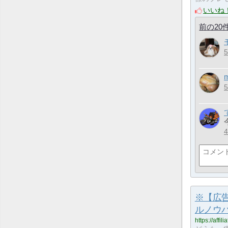
いいね
前の20
m
※【広
ルノウ
https://affi