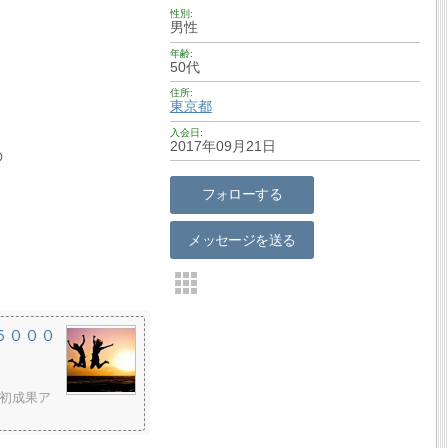
性別
男性
年齢
50代
住所
東京都
入会日
2017年09月21日
の
フォローする
メッセージを送る
５０００
初成果ア