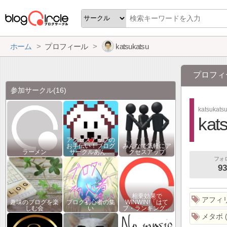
ホーム
プロフィール
katsukatsu
プロフィ
参加サークル
(16)
katsukats
kat
アクセスアップの
お手伝い！ブログ
みんなで気軽にア
ラーメン
サークルあん…
クセスアップ
フォ
93
相乗効果で
アフィ
趣味のブログを楽
ブログ初心者の集
WINWIN!「はて
しむ会
い
ブ・ランキング…
メタボ