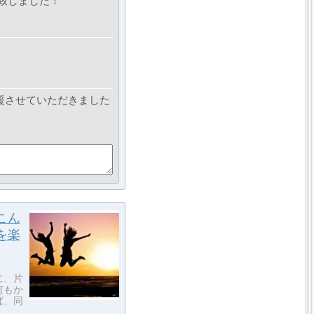
致しました！
援させていただきました
こん
を楽
に、片
何もか
ば、同