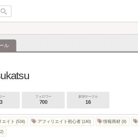
ール
u
sukatsu
ロー
フォロワー
参加サークル
3
700
16
リエイト
アフィリエイト初心者
情報商材
534
140
9
2