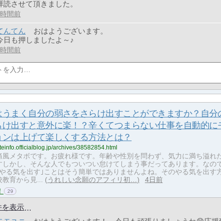
拝読させて頂きました。
9時間前
てんてん
おはようございます。
今日も押しましたよ～♪
7時間前
はうまく自分の弱さをさらけ出すことができますか？自分
らけ出すと意外に楽！？辛くてつまらない仕事を自動的に
ョンは上げて楽しくする方法とは？
liateinfo.officialblog.jp/archives/38582854.html
痛風メタボです。お疲れ様です。年齢や性別を問わず、気力に満ち溢れ
すしかし、そんな人でもついつい怠けてしまう事だってあります。なの
｢やる気を出す｣ことはそう簡単ではありませんよね。そのやる気を出す
教育から見...
うれしい念願のアフィリ初…
4日前
！
29
件を表示