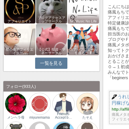
こんにち
痛風もち
アフィリ
ブログアクセスア
アフィリエイト
ップサークル
No Music No Life
特定健康
痛風もち
担当医の
ブログや
痛風メタ
フォロー・アクセ
知ってト
初心者アフィリエ
【公式】投資・マ
スアップにエール
イター♪♪
ネーサークル
を送ろう ❢
おかげさ
とること
一覧を見る
０→１初
みんなで
「beginer
フォロー
(933人)
うれ
円稼げ
http://affi
痛風メタ
Friends-
メンヘラ母
miyuremama
Accept b…
たそえ
フィリエ