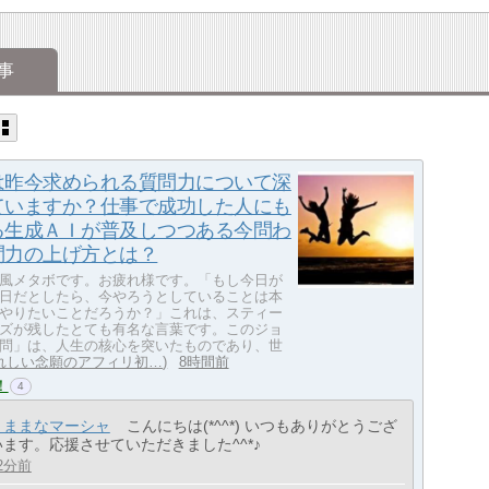
事
は昨今求められる質問力について深
ていますか？仕事で成功した人にも
る生成ＡＩが普及しつつある今問わ
問力の上げ方とは？
風メタボです。お疲れ様です。「もし今日が
日だとしたら、今やろうとしていることは本
やりたいことだろうか？」これは、スティー
ズが残したとても有名な言葉です。このジョ
問」は、人生の核心を突いたものであり、世
れしい念願のアフィリ初…
8時間前
！
4
きままなマーシャ
こんにちは(*^^*) いつもありがとうござ
います。応援させていただきました^^*♪
2分前