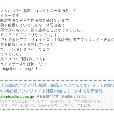
は。
でメタボ（中性脂肪、コレストロール過多）の
エイターです。
診断対象者で隔月で血液検査受けています。
で薬を服用していましたが、体質改善で
お墨付きをもらい、薬を止めることができました。
ＦＢでＰＰＣアフィリやっています。
ボでもできたアフィリエイト０⇒１体験初心者アフィリエイト必見
クする情報サイト運営しています。
まで、ランキングサイトで１位
ができました。
成果５０００円稼げない人も
トュギャザーすれば怖くない。
s together strong！！」
しい念願のアフィリ初成果！痛風メタボでもできた０→１体験
ない初心者アフィリエイト話題の知ってトクする最新情報
liateinfo.officialblog.jp/
8時間前
2,790回
更新日
更新回数
ボでもできた初心者アフィリエイト必見の知ってトクする情報サイト。０→１
イトで５０００円稼げない人もみんなでトュギャザーすれば怖…