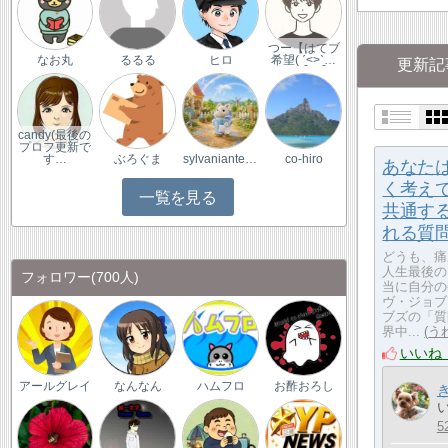
つー【はてブ
なお丸
るるる
ヒロ
希望( ˊ̱˂˃ˋ̱…
更新記
candy(最後の
プロフ更新で
す…
ぶろぐま
sylvaniantedukur…
co-hiro
あなた
く考え
一覧を見る
共通す
れる質
どうも、痛
人生最後の
フォロワー
(700人)
当に自分の
ヴ・ジョブ
ブズの「質
界中...
う
いいね
アールグレイ
なんなん
ハムフロ
お酢おろし
5