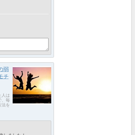
の弱
モチ
た人は
で、毎
方法を