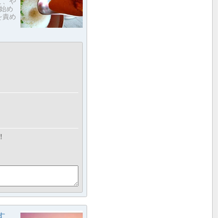
て、や
始め
を責め
！
す