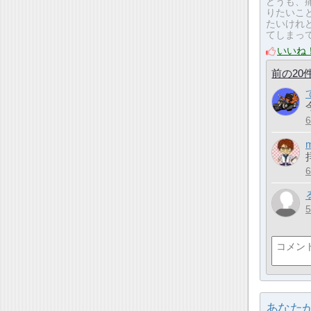
どうも、
りたいこ
たいけれ
てしまって
いいね
前の20
あなた