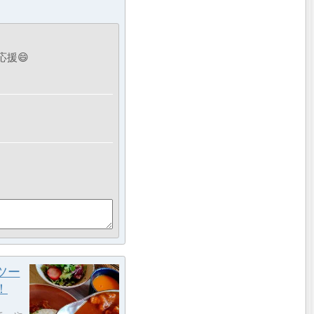
援😄
ツー
！