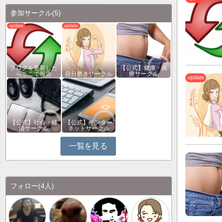
参加サークル
(5)
ブログを更新した
【公式】健康・医
らここで報告
自分磨きサークル
療サークル
【公式】社会・経
【公式】インター
済サークル
ネットサークル
一覧を見る
フォロー
(4人)