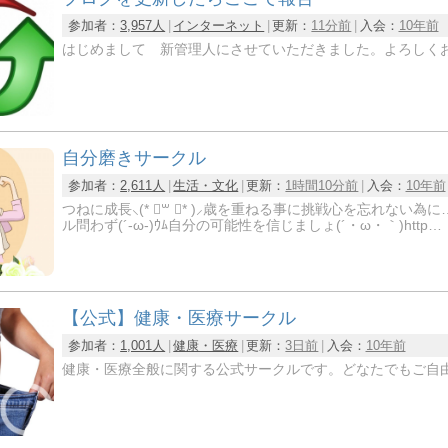
参加者：
3,957人
インターネット
更新：
11分前
入会：
10年前
はじめまして 新管理人にさせていただきました。よろしく
自分磨きサークル
参加者：
2,611人
生活・文化
更新：
1時間10分前
入会：
10年前
つねに成長⸜(* ॑꒳ ॑* )⸝歳を重ねる事に挑戦心を忘れない為に…。お互い刺激しみんなで
ル問わず(´-ω-)ｳﾑ自分の可能性を信じましょ(´・ω・｀)http…
【公式】健康・医療サークル
参加者：
1,001人
健康・医療
更新：
3日前
入会：
10年前
健康・医療全般に関する公式サークルです。どなたでもご自