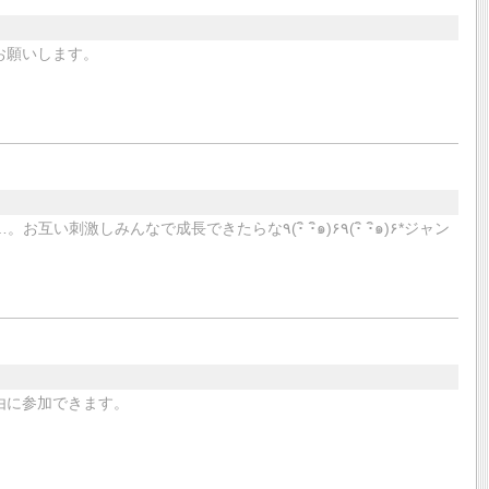
お願いします。
成長できたらな٩(･ิ ･ิ๑)۶٩(･ิ ･ิ๑)۶*ジャン
由に参加できます。