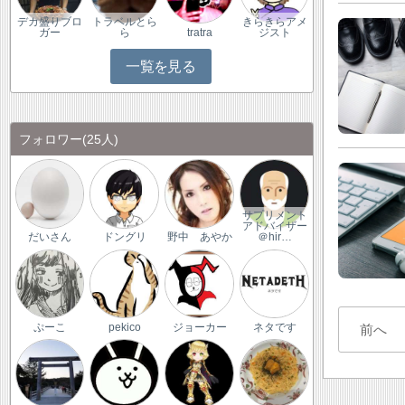
デカ盛りブロ
トラベルとら
きらきらアメ
ガー
ら
tratra
ジスト
一覧を見る
フォロワー
(25人)
サプリメント
アドバイザー
だいさん
ドングリ
野中 あやか
＠hir…
ぷーこ
pekico
ジョーカー
ネタです
前へ