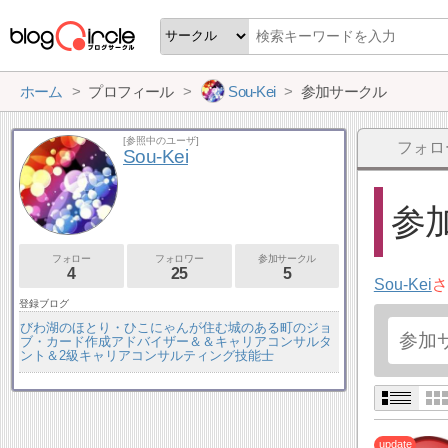
ホーム
プロフィール
Sou-Kei
参加サークル
[参照中のユーザ]
フォロ
Sou-Kei
参加
フォロー
フォロワー
参加サークル
4
25
5
Sou-Kei
さ
登録ブログ
びわ湖のほとり・ひこにゃんが住む城のある町のジョ
ブ・カード作成アドバイザー＆＆キャリアコンサルタ
ント＆2級キャリアコンサルティング技能士