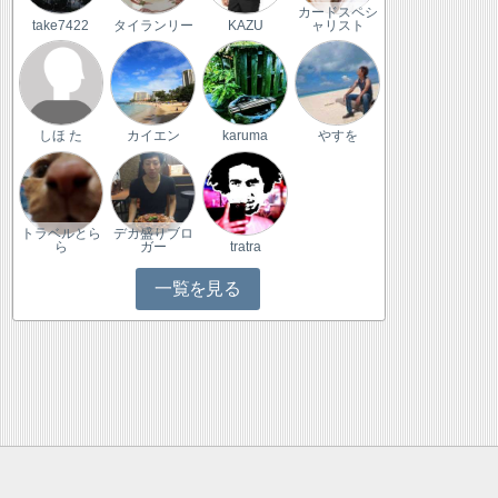
カードスペシ
take7422
タイランリー
KAZU
ャリスト
しほ た
カイエン
karuma
やすを
トラベルとら
デカ盛りブロ
ら
ガー
tratra
一覧を見る