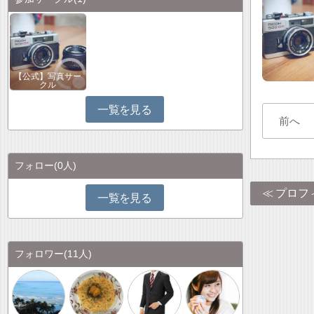
【公式】写真サー
クル
一覧を見る
前へ
フォロー
(0人)
プロフ
一覧を見る
フォロワー
(11人)