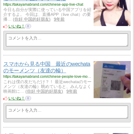
https://takayamabrand.com/chinese-app-live-chat
今日も自分が実際に使っている中国アプリを紹
介するよ。 今回は、直播APP（live chat）の要
播…
你好 中国的好朋友
9年前
いいね！
0
スマホから見る中国 最近のwechata
のモーメンツ（友達の輪）
https://takayamabrand.com/chinese-people-love-movie-theater
これは僕の友だちだけ？！ 最近wechataのモー
メンツ（友達の輪）眺めていると、みんなよく
映画館に…
你好 中国的好朋友
9年前
いいね！
0