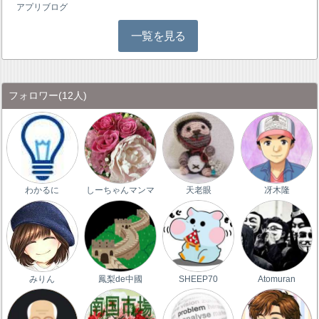
アプリブログ
一覧を見る
フォロワー
(12人)
わかるに
しーちゃんマンマ
天老眼
冴木隆
みりん
鳳梨de中國
SHEEP70
Atomuran