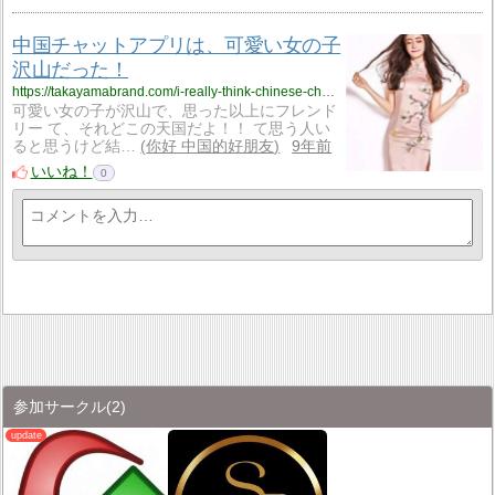
中国チャットアプリは、可愛い女の子
沢山だった！
https://takayamabrand.com/i-really-think-chinese-chat-app
可愛い女の子が沢山で、思った以上にフレンド
リー て、それどこの天国だよ！！ て思う人い
ると思うけど結…
你好 中国的好朋友
9年前
いいね！
0
参加サークル
(2)