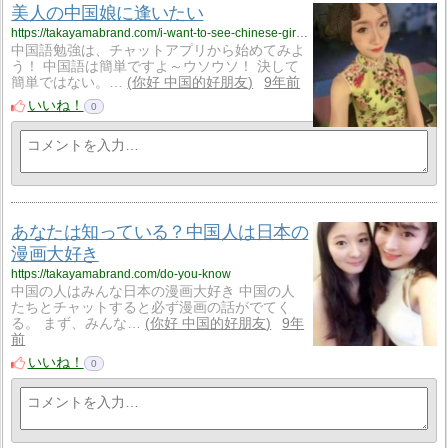
美人の中国娘に逢いたい
https://takayamabrand.com/i-want-to-see-chinese-gir-lfriend
中国語勉強は、チャットアプリから始めてみよ
う！ 中国語は簡単ですよ～ウソウソ！ 決して
簡単ではない。…
你好 中国的好朋友
9年前
いいね！
0
あなたは知っている？中国人は日本の
漫画大好き
https://takayamabrand.com/do-you-know
中国の人はみんな日本の漫画大好き 中国の人
たちとチャットすると必ず漫画の話がでてく
る。 まず、みんな…
你好 中国的好朋友
9年
前
いいね！
0