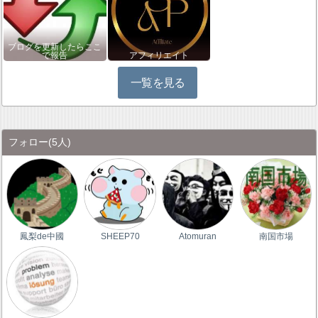
ブログを更新したらここ
で報告
アフィリエイト
一覧を見る
フォロー
(5人)
鳳梨de中國
SHEEP70
Atomuran
南国市場