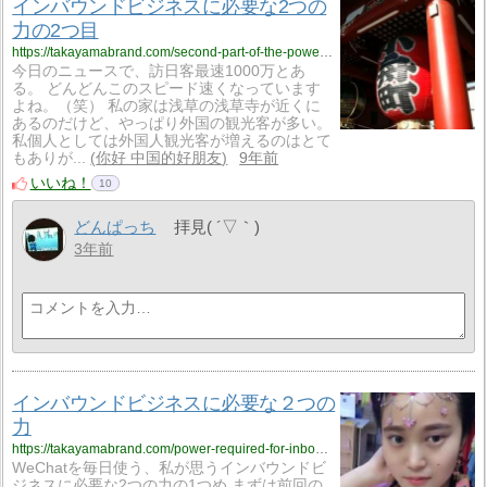
インバウンドビジネスに必要な2つの
力の2つ目
https://takayamabrand.com/second-part-of-the-power-required-for-inbound-business
今日のニュースで、訪日客最速1000万とあ
る。 どんどんこのスピード速くなっています
よね。（笑） 私の家は浅草の浅草寺が近くに
あるのだけど、やっぱり外国の観光客が多い。
私個人としては外国人観光客が増えるのはとて
もありが...
你好 中国的好朋友
9年前
いいね！
10
どんぱっち
拝見( ´▽｀)
3年前
インバウンドビジネスに必要な２つの
力
https://takayamabrand.com/power-required-for-inbound-business
WeChatを毎日使う、私が思うインバウンドビ
ジネスに必要な2つの力の1つめ まずは前回の