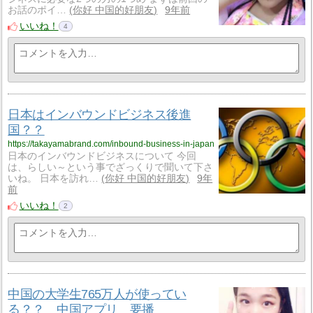
お話のポイ…
你好 中国的好朋友
9年前
いいね！
4
日本はインバウンドビジネス後進
国？？
https://takayamabrand.com/inbound-business-in-japan
日本のインバウンドビジネスについて 今回
は、らしい～という事でざっくりで聞いて下さ
いね。 日本を訪れ…
你好 中国的好朋友
9年
前
いいね！
2
中国の大学生765万人が使ってい
る？？ 中国アプリ 要播