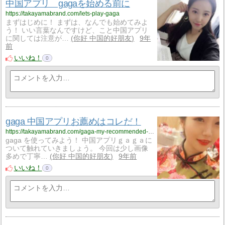
中国アプリ gagaを始める前に
https://takayamabrand.com/lets-play-gaga
まずはじめに！ まずは、なんでも始めてみよ
う！ いい言葉なんですけど、こと中国アプリ
に関しては注意が…
你好 中国的好朋友
9年
前
いいね！
0
gaga 中国アプリお薦めはコレだ！
https://takayamabrand.com/gaga-my-recommended-chinese-app
gaga を使ってみよう！ 中国アプリｇａｇａに
ついて触れていきましょう。 今回は少し画像
多めで丁寧…
你好 中国的好朋友
9年前
いいね！
0